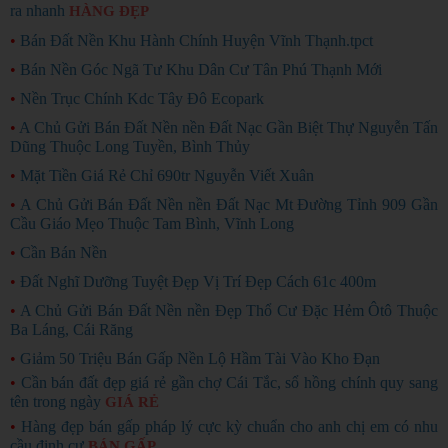
ra nhanh
HÀNG ĐẸP
•
Bán Đất Nền Khu Hành Chính Huyện Vĩnh Thạnh.tpct
•
Bán Nền Góc Ngã Tư Khu Dân Cư Tân Phú Thạnh Mới
•
Nền Trục Chính Kdc Tây Đô Ecopark
•
A Chủ Gửi Bán Đất Nền nền Đất Nạc Gần Biệt Thự Nguyễn Tấn
Dũng Thuộc Long Tuyền, Bình Thủy
•
Mặt Tiền Giá Rẻ Chỉ 690tr Nguyễn Viết Xuân
•
A Chủ Gửi Bán Đất Nền nền Đất Nạc Mt Đường Tỉnh 909 Gần
Cầu Giáo Mẹo Thuộc Tam Bình, Vĩnh Long
•
Cần Bán Nền
•
Đất Nghĩ Dưỡng Tuyệt Đẹp Vị Trí Đẹp Cách 61c 400m
•
A Chủ Gửi Bán Đất Nền nền Đẹp Thổ Cư Đặc Hẻm Ôtô Thuộc
Ba Láng, Cái Răng
•
Giảm 50 Triệu Bán Gấp Nền Lộ Hầm Tài Vào Kho Đạn
•
Cần bán đất đẹp giá rẻ gần chợ Cái Tắc, sổ hồng chính quy sang
tên trong ngày
GIÁ RẺ
•
Hàng đẹp bán gấp pháp lý cực kỳ chuẩn cho anh chị em có nhu
cầu định cư
BÁN GẤP