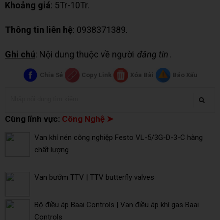
Khoảng giá
: 5Tr-10Tr.
Thông tin liên hệ
: 0938371389.
Ghi chú
: Nội dung thuộc về người
đăng tin
.
Chia Sẻ
Copy Link
Xóa Bài
Báo Xấu
Cùng lĩnh vực:
Công Nghệ ➤
Van khí nén công nghiệp Festo VL-5/3G-D-3-C hàng
chất lượng
Van bướm TTV | TTV butterfly valves
Bộ điều áp Baai Controls | Van điều áp khí gas Baai
Controls