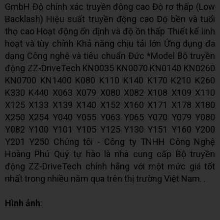
GmbH Độ chính xác truyền động cao Độ rơ thấp (Low
Backlash) Hiệu suất truyền động cao Độ bền và tuổi
thọ cao Hoạt động ổn định và độ ồn thấp Thiết kế linh
hoạt và tùy chỉnh Khả năng chịu tải lớn Ứng dụng đa
dạng Công nghệ và tiêu chuẩn Đức *Model Bộ truyền
động ZZ-DriveTech KN0035 KN0070 KN0140 KN0260
KN0700 KN1400 K080 K110 K140 K170 K210 K260
K330 K440 X063 X079 X080 X082 X108 X109 X110
X125 X133 X139 X140 X152 X160 X171 X178 X180
X250 X254 Y040 Y055 Y063 Y065 Y070 Y079 Y080
Y082 Y100 Y101 Y105 Y125 Y130 Y151 Y160 Y200
Y201 Y250 Chúng tôi - Công ty TNHH Công Nghệ
Hoàng Phú Quý tự hào là nhà cung cấp Bộ truyền
động ZZ-DriveTech chính hãng với một mức giá tốt
nhất trong nhiều năm qua trên thị trường Việt Nam. .
Hình ảnh
: