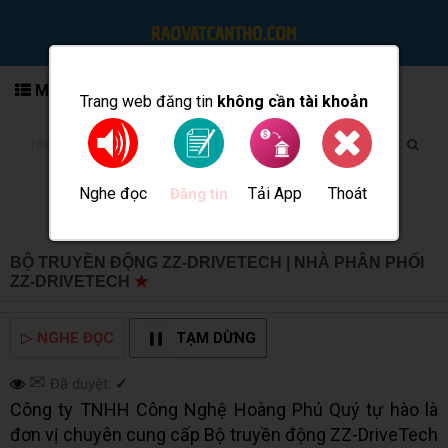
MENU
Trang web đăng tin
không cần tài khoản
Nghe đọc
Tải App
Thoát
Đăng tin
BỘ TRUYỀN ĐỘNG ZZ-DRIVETECH | NHÀ PHÂN PHỐI
ZZ-DRIVETECH
★
MUA BÁN TẠI CẦN THƠ INFO
▷
NGHE ĐỌC
TẠM DỪNG
✉
Đã duyệt:
✓
Công ty TNHH Công Nghệ Hoàng Phú Quý tự hào là
đơn vị chuyên cung cấp Bộ truyền động ZZ-DriveTech