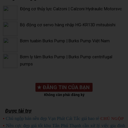
Động cơ thủy lực Calzoni | Calzoni Hydraulic Motorsvc
Bộ động cơ servo hàng nhập HG-KR13D mitsubishi
Bơm tuabin Burks Pump | Burks Pump Việt Nam
Bơm ly tâm Burks Pump | Burks Pump centrifugal
pumps
★
ĐĂNG TIN CỦA BẠN
Không cần phải đăng ký
Được tài trợ
•
Chủ ngộp bán nền đẹp Vạn Phát Cái Tắc giá bao rẻ
CHỦ NGỘP
•
Nền cực đẹp giá tốt khu Tân Phú Thạnh cần xử lý việc gia đình