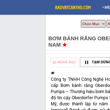
•
ĐI
BƠM BÁNH RĂNG OBE
NAM
★
MUA BÁN TẠI C
▷
NGHE ĐỌC
TẠM DỪN
Công ty TNHH Công Nghệ Hoà
cấp Bơm bánh răng Oberdorf
Pumps – Thương hiệu bơm bá
độ tin cậy Oberdorfer Pumps 
Mỹ, được thành lập từ năm 
Ingersoll Rand và được sử dụ