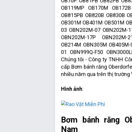
OB70P OB81PB OB82PB OB
OB119MP OB170M OB172B
OB815PB OB820B OB830B O
OB301M OB401M OB501M O
03 OBN202M-07 OBN202M-1
OBN202M-17P OBN202M-
OB214M OBN305M OB405M-0
01 OBN999Q-F50 OBN3000L
Chúng tôi - Công ty TNHH Cô
cấp Bơm bánh răng Oberdorfer
nhiều năm qua trên thị trường 
Hình ảnh
:
Bơm bánh răng Obe
Nam