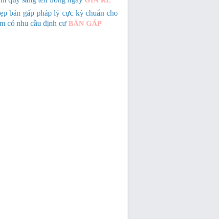
GIÁ RẺ
ẹp bán gấp pháp lý cực kỳ chuẩn cho
em có nhu cầu định cư
BÁN GẤP