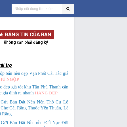
★
ĐĂNG TIN CỦA BẠN
Không cần phải đăng ký
ài trợ
ộp bán nền đẹp Vạn Phát Cái Tắc giá
HỦ NGỘP
c đẹp giá tốt khu Tân Phú Thạnh cần
c gia đình ra nhanh
HÀNG ĐẸP
 Gửi Bán Đất Nền Nền Thổ Cư Lộ
 Chợ Cái Răng Thuộc Yên Thuận, Lê
i Răng
 Gửi Bán Đất Nền nền Đất Nạc Đối