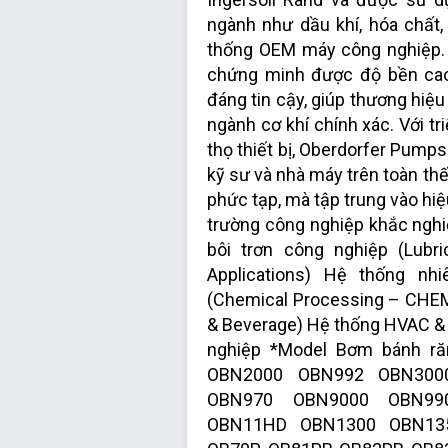
ngành như dầu khí, hóa chất
thống OEM máy công nghiệp.
chứng minh được độ bền cao
đáng tin cậy, giúp thương hiệ
ngành cơ khí chính xác. Với tri
thọ thiết bị, Oberdorfer Pump
kỹ sư và nhà máy trên toàn thế
phức tạp, mà tập trung vào hiệ
trường công nghiệp khắc ngh
bôi trơn công nghiệp (Lubr
Applications) Hệ thống nhi
(Chemical Processing – CHE
& Beverage) Hệ thống HVAC &
nghiệp *Model Bơm bánh r
OBN2000 OBN992 OBN300
OBN970 OBN9000 OBN99
OBN11HD OBN1300 OBN13