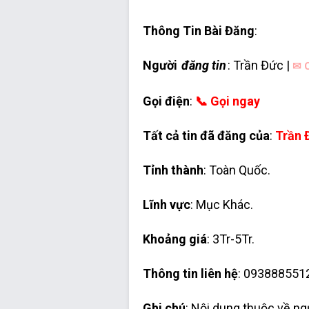
Thông Tin Bài Đăng
:
Người
đăng tin
: Trần Đức |
✉ C
Gọi điện
:
📞 Gọi ngay
Tất cả tin đã đăng của
:
Trần 
Tỉnh thành
: Toàn Quốc.
Lĩnh vực
: Mục Khác.
Khoảng giá
: 3Tr-5Tr.
Thông tin liên hệ
: 093888551
Ghi chú
: Nội dung thuộc về n