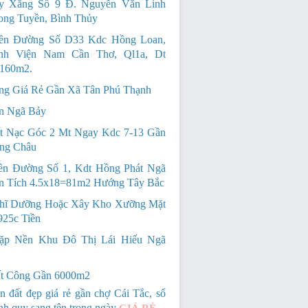
y Xăng Số 9 Đ. Nguyễn Văn Linh
ong Tuyền, Bình Thủy
ền Đường Số D33 Kdc Hồng Loan,
nh Viện Nam Cần Thơ, Ql1a, Dt
 160m2.
ng Giá Rẻ Gần Xã Tân Phú Thạnh
n Ngã Bảy
t Nạc Góc 2 Mt Ngay Kdc 7-13 Gần
ng Châu
n Đường Số 1, Kdt Hồng Phát Ngã
ện Tích 4.5x18=81m2 Hướng Tây Bắc
hĩ Dưỡng Hoặc Xây Kho Xưỡng Mặt
925c Tiền
ặp Nền Khu Đô Thị Lái Hiếu Ngã
t Công Gần 6000m2
n đất đẹp giá rẻ gần chợ Cái Tắc, sổ
nh quy sang tên trong ngày