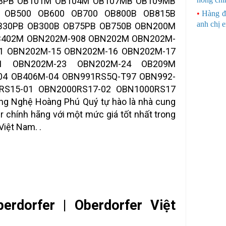
83PB OB101M OB104M OB107MB OB109MB
 OB500 OB600 OB700 OB800B OB815B
•
Hàng đ
anh chị 
B30PB OB300B OB75PB OB750B OBN200M
B402M OBN202M-908 OBN202M OBN202M-
1 OBN202M-15 OBN202M-16 OBN202M-17
21 OBN202M-23 OBN202M-24 OB209M
4 OB406M-04 OBN991RS5Q-T97 OBN992-
RS15-01 OBN2000RS17-02 OBN1000RS17
ng Nghệ Hoàng Phú Quý tự hào là nhà cung
 chính hãng với một mức giá tốt nhất trong
Việt Nam. .
rdorfer | Oberdorfer Việt