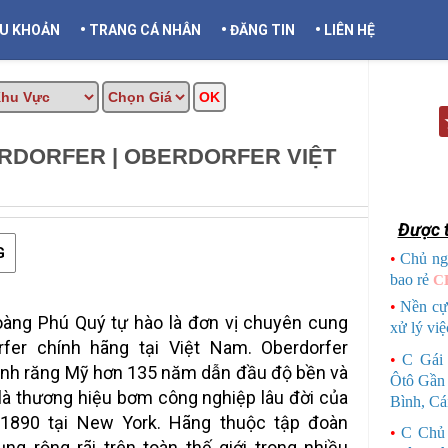
•
•
•
ỀU KHOẢN
TRANG CÁ NHÂN
ĐĂNG TIN
LIÊN HỆ
RDORFER | OBERDORFER VIỆT
ẦN THƠ INFO
Được t
G
•
Chủ ng
bao rẻ
C
•
Nền cự
ng Phú Quý tự hào là đơn vị chuyên cung
xử lý việ
er chính hãng tại Việt Nam. Oberdorfer
•
C Gái
nh răng Mỹ hơn 135 năm dẫn đầu độ bền và
Ôtô Gần
là thương hiệu bơm công nghiệp lâu đời của
Bình, Cá
1890 tại New York. Hãng thuộc tập đoàn
•
C Chủ
ng rộng rãi trên toàn thế giới trong nhiều