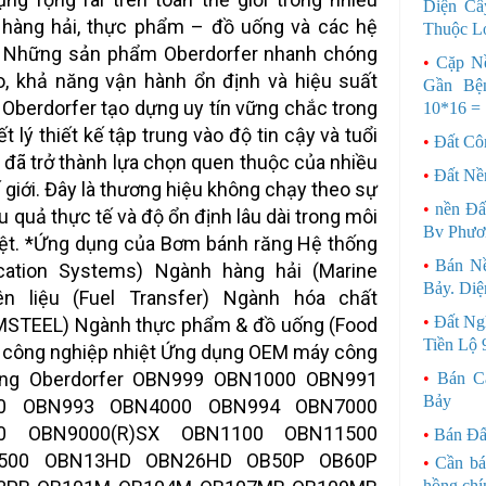
Diện Câ
, hàng hải, thực phẩm – đồ uống và các hệ
Thuộc L
 Những sản phẩm Oberdorfer nhanh chóng
•
Cặp N
, khả năng vận hành ổn định và hiệu suất
Gần Bệ
u Oberdorfer tạo dựng uy tín vững chắc trong
10*16 =
ết lý thiết kế tập trung vào độ tin cậy và tuổi
•
Đất Cô
s đã trở thành lựa chọn quen thuộc của nhiều
•
Đất Nề
 giới. Đây là thương hiệu không chạy theo sự
•
nền Đấ
u quả thực tế và độ ổn định lâu dài trong môi
Bv Phươ
iệt. *Ứng dụng của Bơm bánh răng Hệ thống
•
Bán Nề
ication Systems) Ngành hàng hải (Marine
Bảy. Di
ên liệu (Fuel Transfer) Ngành hóa chất
•
Đất Ng
MSTEEL) Ngành thực phẩm & đồ uống (Food
Tiền Lộ 
 công nghiệp nhiệt Ứng dụng OEM máy công
ăng Oberdorfer OBN999 OBN1000 OBN991
•
Bán C
Bảy
0 OBN993 OBN4000 OBN994 OBN7000
0 OBN9000(R)SX OBN1100 OBN11500
•
Bán Đấ
500 OBN13HD OBN26HD OB50P OB60P
•
Cần bá
hồng chí