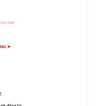
hat Zalo
Đức ➤
2.
gười
đăng tin
.