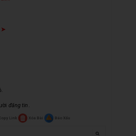
 ➤
6.
gười
đăng tin
.
Copy Link
Xóa Bài
Báo Xấu