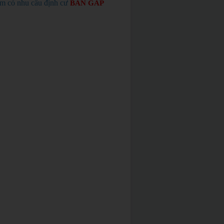
em có nhu cầu định cư
BÁN GẤP