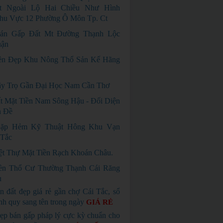
t Ngoài Lộ Hai Chiều Như Hình
hu Vực 12 Phường Ô Môn Tp. Ct
án Gấp Đất Mt Đường Thạnh Lộc
uận
ền Đẹp Khu Nông Thổ Sản Kế Hãng
y Trọ Gần Đại Học Nam Cần Thơ
t Mặt Tiền Nam Sông Hậu - Đối Diện
n Đề
ặp Hẻm Kỹ Thuật Hông Khu Vạn
 Tắc
ệt Thự Mặt Tiền Rạch Khoán Châu.
ền Thổ Cư Thường Thạnh Cái Răng
u
n đất đẹp giá rẻ gần chợ Cái Tắc, sổ
nh quy sang tên trong ngày
GIÁ RẺ
ẹp bán gấp pháp lý cực kỳ chuẩn cho