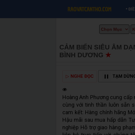
•
ĐI
CẢM BIẾN SIÊU ÂM DẠN
BÌNH DƯƠNG
★
MUA B
▷
NGHE ĐỌC
TẠM DỪN
Hoàng Anh Phương cung cấp n
cùng với tinh thần luôn sẵn 
cam kết: Hàng chính hãng Mới
Hậu mãi sau mua hấp dẫn Tư
nghiệp Hỗ trợ giao hàng phạ
liên hệ trực tiếp với chúng t