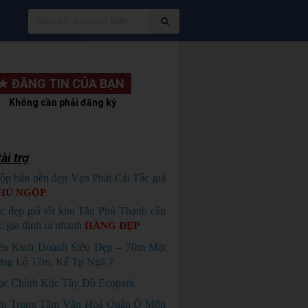
★
ĐĂNG TIN CỦA BẠN
Không cần phải đăng ký
ài trợ
ộp bán nền đẹp Vạn Phát Cái Tắc giá
HỦ NGỘP
c đẹp giá tốt khu Tân Phú Thạnh cần
c gia đình ra nhanh
HÀNG ĐẸP
ền Kinh Doanh Siêu Đẹp – 70m Mặt
ờng Lộ 17m, Kế Tp Ngã 7
ục Chính Kdc Tây Đô Ecopark
ền Trung Tâm Văn Hoá Quận Ô Môn