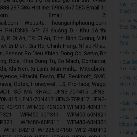
Nền Mặ
0888.297.586 Hotline: 0906.367.585 Email 1 :
Thuộc K
008@gmail.com Email 2:
•
Cần B
ail.com Website: hoanganhphuong.com
Thới Th
PHƯƠNG -VP: 23 Đường D - Khu đô thị
•
Bán N
, P. Dĩ An, TP. Dĩ An, Tỉnh Bình Dương, Việt
Ford
et Bi Dien, Gia Re, Chinh Hang, Nhap Khau,
•
Nền Xâ
n, Sensor, Bo Dieu Khien, Dong Co, Servo, Bo
g, Role, Khoi Dong Tu, Bo Mach, Contactor,
•
Bán Đấ
i, Khi Nen, Xi Lanh, Man Hinh,... Mitsubishi,
Kcn Trầ
yence, Hitachi, Festo, IFM, Beckhoff, SMC,
•
Nền C
kawa, Optex, Honeywell, LS, Pro-face, Wago,
Phát Cái
... MỘT SỐ MÃ KHÁC: UFN3-70P415 UFN3-
•
Nền Bi
70N415 UFN3-70N417 UFN3-70P417 UFN3-
•
Bán N
30-40P311 WFM30-40N321 WFM30-40N311
550 Triệ
0P321 WFM50-60P311 WFM50-60N321
•
Cần bá
0P321 WFM80-60P311 WFM80-60N321
hồng chí
 WF5T-B4210 WF225-B4150 WF2-40B410
•
Hàng đ