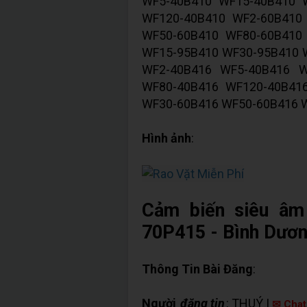
WF5-40B410 WF15-40B410 
WF120-40B410 WF2-60B410
WF50-60B410 WF80-60B410
WF15-95B410 WF30-95B410 
WF2-40B416 WF5-40B416 W
WF80-40B416 WF120-40B41
WF30-60B416 WF50-60B416 
Hình ảnh
:
Cảm biến siêu âm
70P415 - Bình Dươ
Thông Tin Bài Đăng
:
Người
đăng tin
: THUÝ |
✉ Chat