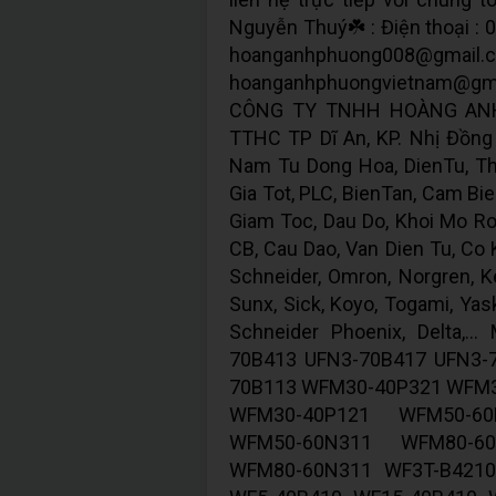
Nguyễn Thuý☘️ : Điện thoại : 
hoanganhphuong
hoanganhphuongvietnam@gm
CÔNG TY TNHH HOÀNG ANH 
TTHC TP Dĩ An, KP. Nhị Đồng 2
Nam Tu Dong Hoa, DienTu, Thi
Gia Tot, PLC, BienTan, Cam Bie
Giam Toc, Dau Do, Khoi Mo Ron
CB, Cau Dao, Van Dien Tu, Co Kh
Schneider, Omron, Norgren, Ke
Sunx, Sick, Koyo, Togami, Yas
Schneider Phoenix, Delta,
70B413 UFN3-70B417 UFN3-
70B113 WFM30-40P321 WFM
WFM30-40P121 WFM50-6
WFM50-60N311 WFM80-6
WFM80-60N311 WF3T-B4210