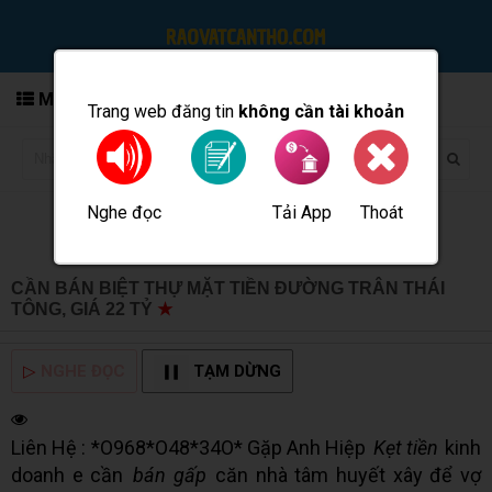
MENU
Trang web đăng tin
không cần tài khoản
Nghe đọc
Tải App
Thoát
Đăng tin
CẦN BÁN BIỆT THỰ MẶT TIỀN ĐƯỜNG TRÂN THÁI
TÔNG, GIÁ 22 TỶ
★
MUA BÁN TẠI CẦN THƠ INFO
▷
NGHE ĐỌC
TẠM DỪNG
Liên Hệ : *O968*O48*34O* Gặp Anh Hiệp
Kẹt tiền
kinh
doanh e cần
bán gấp
căn nhà tâm huyết xây để vợ