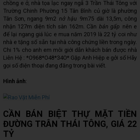
chồng e ở, nhà tọa lạc ngay ngã 3 Trần Thái Tông với
Trường Chinh Phường 15 Tân Bình củ giờ là phường
Tân Sơn, ngang 9m2
nở hậu
9m75 dài 13,5m, công
nhận 127m diện tích sàn 162m. Cần
bán gấp
nên e
để lại ngang giá lúc e mua năm 2019 là 22 tỷ coi như
nhà e tặng sổ sẵn tại nhà công chứng liền trong ngày.
Chi 1% cho anh em môi giới dẫn khách bán được nhà
Liên Hệ : *O968*O48*34O* Gặp Anh Hiệp e gởi sổ Hãy
gọi số điện thoại đang đăng trong bài viết.
Hình ảnh
:
CẦN BÁN BIỆT THỰ MẶT TIỀN
ĐƯỜNG TRÂN THÁI TÔNG, GIÁ 22
TỶ