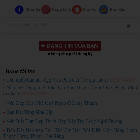
Chia Sẻ
Copy Link
Xóa Bài
Báo Xấu
★
ĐĂNG TIN CỦA BẠN
Không cần phải đăng ký
Được tài trợ
•
Chủ ngộp bán nền đẹp Vạn Phát Cái Tắc giá bao rẻ
CHỦ NGỘP
•
Nền cực đẹp giá tốt khu Tân Phú Thạnh cần xử lý việc gia đình
ra nhanh
HÀNG ĐẸP
•
Nền Đẹp Xây Nhà Quá Ngon Ở Long Thạnh
•
Bán Đất Tặng Nhà Cây
•
Nền Biệt Thự Đẹp Thích Hợp Xây Trọ Hoặc Nghĩ Dưỡng
•
Bán Đất Nền nền Full Thổ Cư Đặc Đối Diện Kdc Hồng Loan
Thuộc Hưng Thạnh, Cái Răng