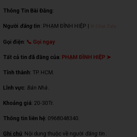
Thông Tin Bài Đăng
:
Người
đăng tin
: PHẠM ĐÌNH HIỆP |
✉ Chat Zalo
Gọi điện
:
📞 Gọi ngay
Tất cả tin đã đăng của
:
PHẠM ĐÌNH HIỆP ➤
Tỉnh thành
: TP. HCM.
Lĩnh vực
:
Bán Nhà
.
Khoảng giá
: 20-30Tr.
Thông tin liên hệ
: 0968048340.
Ghi chú
: Nội dung thuộc về người
đăng tin
.