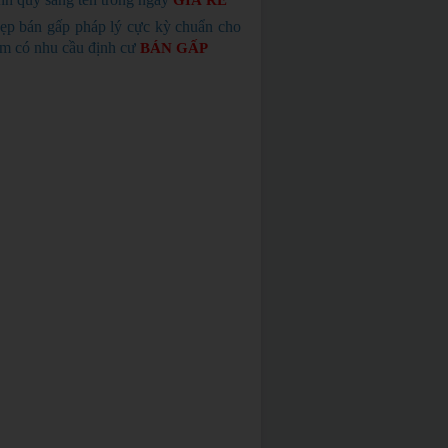
GIÁ RẺ
ẹp bán gấp pháp lý cực kỳ chuẩn cho
em có nhu cầu định cư
BÁN GẤP