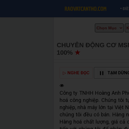
•
ĐI
CHUYÊN ĐỘNG CƠ MSM
100%
★
MUA BÁN TẠI 
▷
NGHE ĐỌC
TẠM DỪN
Công ty TNHH Hoàng Anh Phư
hoá công nghiệp. Chúng tôi t
nghiệp, nhà máy lớn tại Việ
chúng tôi đều có bán. Hàng n
Hàng hoá chất lượng, giá cả c
tiếp với chúng tôi để nhận đư