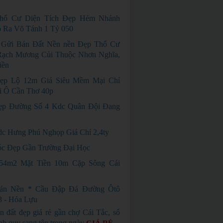
hổ Cư Diện Tích Đẹp Hẻm Nhánh
o Ra Võ Tánh 1 Tỷ 050
 Gửi Bán Đất Nền nền Đẹp Thổ Cư
Rạch Mương Củi Thuộc Nhơn Nghĩa,
iền
ẹp Lộ 12m Giá Siêu Mềm Mại Chỉ
i Ô Cần Thơ 40p
ẹp Đường Số 4 Kdc Quân Đội Đang
dc Hưng Phú Nghọp Giá Chỉ 2,4ty
c Đẹp Gần Trường Đại Học
54m2 Mặt Tiền 10m Cặp Sông Cái
án Nền * Cầu Đập Đá Đường Ôtô
3 - Hỏa Lựu
n đất đẹp giá rẻ gần chợ Cái Tắc, sổ
nh quy sang tên trong ngày