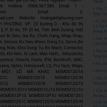
Thạnh
86 Hotline: 0906.367.585 Email 1 :
•
Nền T
008@gmail.com Email 2:
Nhật Tả
ail.com Website: hoanganhphuong.com
•
A Chủ
PHƯƠNG -VP: 23 Đường D - Khu đô thị
Lộ Ôtô 
, P. Dĩ An, TP. Dĩ An, Tỉnh Bình Dương, Việt
Phong Đ
et Bi Dien, Gia Re, Chinh Hang, Nhap Khau,
•
Nền Đ
n, Sensor, Bo Dieu Khien, Dong Co, Servo, Bo
Cách Nộ
g, Role, Khoi Dong Tu, Bo Mach, Contactor,
•
Nền Đ
i, Khi Nen, Xi Lanh, Man Hinh,... Mitsubishi,
Nâng Lộ
yence, Hitachi, Festo, IFM, Beckhoff, SMC,
•
Sóc, K
kawa, Optex, Honeywell, LS, Pro-face, Wago,
•
Nền Gó
ta,... MỘT SỐ MÃ KHÁC: MSMD012G1A
2G1C MSMD012G1D MSMD012G1N
•
Nền 2
2G1Q MSMD012G1R MSMD012G1S
Răng Bé
MSMD012G1V MSMD012J1S MSMD012J1U
•
Cần B
MSMD012P1S MSMD012P1U MSMD012S1
Phường 
MSMD012S1C MSMD012S1D MSMD012S1N
•
Cần bá
hồng chí