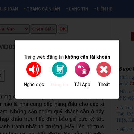
•
•
•
ỀU KHOẢN
TRANG CÁ NHÂN
ĐĂNG TIN
LIÊN HỆ
D012G1C PANASONIC - NEW
CẦN THƠ INFO
Trang web đăng tin
không cần tài khoản
Được t
G
•
Chủ ng
bao rẻ
C
Nghe đọc
Tải App
Thoát
Đăng tin
•
Nền cự
ơng chuyên cung cấp các thiết bị tự động
xử lý việ
ự hào là nhà cung cấp hàng đầu cho các xí
•
A Tra
t Nam. Những sản phẩm quý khách cần ở đây
Thổ Cư 
hập khẩu trực tiếp đảm bảo giá cực kỳ tốt.
Hiệp, Hậ
ạnh trạnh nhất thị trường. Hãy liên hệ trực
•
Nền Bi
ợc báo giá chi tiết. ☘️Ms. Nguyễn Thuý☘️ :