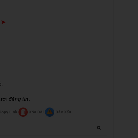
 ➤
6.
gười
đăng tin
.
Copy Link
Xóa Bài
Báo Xấu