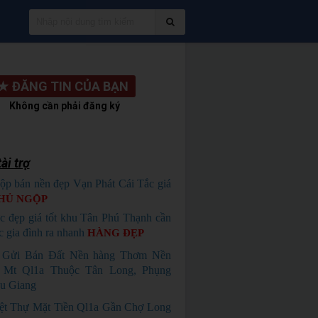
★
ĐĂNG TIN CỦA BẠN
Không cần phải đăng ký
ài trợ
ộp bán nền đẹp Vạn Phát Cái Tắc giá
HỦ NGỘP
c đẹp giá tốt khu Tân Phú Thạnh cần
c gia đình ra nhanh
HÀNG ĐẸP
i Gửi Bán Đất Nền hàng Thơm Nền
Mt Ql1a Thuộc Tân Long, Phụng
u Giang
ệt Thự Mặt Tiền Ql1a Gần Chợ Long