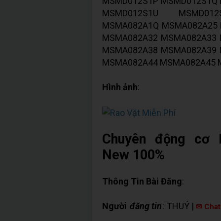
MSMD012S1P MSMD012S1Q 
MSMD012S1U MSMD01
MSMA082A1Q MSMA082A25 
MSMA082A32 MSMA082A33 
MSMA082A38 MSMA082A39 
MSMA082A44 MSMA082A45 
Hình ảnh
:
Chuyên động cơ 
New 100%
Thông Tin Bài Đăng
:
Người
đăng tin
: THUÝ |
✉ Chat