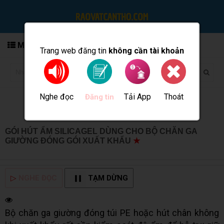
MENU
Trang web đăng tin
không cần tài khoản
Nghe đọc
Tải App
Thoát
Đăng tin
GÓI HÚT ẨM SILICAGEL DÙNG CHO BỘ CHĂN GA
GIƯỜNG ĐÓNG GÓI XUẤT KHẨU
★
MUA BÁN TẠI CẦN
THƠ INFO
▷
NGHE ĐỌC
TẠM DỪNG
Bộ chăn ga giường đóng túi PE hoặc hút chân không