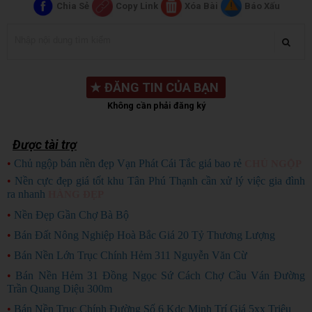
Chia Sẻ
Copy Link
Xóa Bài
Báo Xấu
★
ĐĂNG TIN CỦA BẠN
Không cần phải đăng ký
Được tài trợ
•
Chủ ngộp bán nền đẹp Vạn Phát Cái Tắc giá bao rẻ
CHỦ NGỘP
•
Nền cực đẹp giá tốt khu Tân Phú Thạnh cần xử lý việc gia đình
ra nhanh
HÀNG ĐẸP
•
Nền Đẹp Gần Chợ Bà Bộ
•
Bán Đất Nông Nghiệp Hoà Bắc Giá 20 Tỷ Thương Lượng
•
Bán Nền Lớn Trục Chính Hẻm 311 Nguyễn Văn Cừ
•
Bán Nền Hẻm 31 Đồng Ngọc Sứ Cách Chợ Cầu Ván Đường
Trần Quang Diệu 300m
•
Bán Nền Trục Chính Đường Số 6 Kdc Minh Trí Giá 5xx Triệu