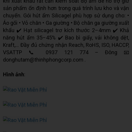
khi xuất khẩu rất cần kiểm soát độ ẩm để hỗ trợ giữ
sản phẩm ổn định hơn trong quá trình lưu kho và vận
chuyển. Gói hút ẩm Silicagel phù hợp sử dụng cho: •
Áo gối • Vỏ chăn • Ga giường • Bộ chăn ga giường xuất
khẩu ✔️ Hạt silicagel trơ kích thước 2–4mm ✔️ Khả
năng hút ẩm 35–45% ✔️ Bao bì giấy, vải không dệt,
Kraft,… Đầy đủ chứng nhận Reach, RoHS, ISO, HACCP,
VSATTP 📞 0937 121 774 – Đông 📧
donghutam@thinhphongcorp.com .
Hình ảnh
: