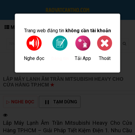
MENU
Trang web đăng tin
không cần tài khoản
Nghe đọc
Tải App
Thoát
Đăng tin
LẮP MÁY LẠNH ÂM TRẦN MITSUBISHI HEAVY CHO
CỬA HÀNG TP.HCM
★
MUA BÁN TẠI CẦN THƠ INFO
▷
NGHE ĐỌC
TẠM DỪNG
Lắp Máy Lạnh Âm Trần Mitsubishi Heavy Cho Cửa
Hàng TP.HCM – Giải Pháp Tiết Kiệm Điện 1. Nhu Cầu