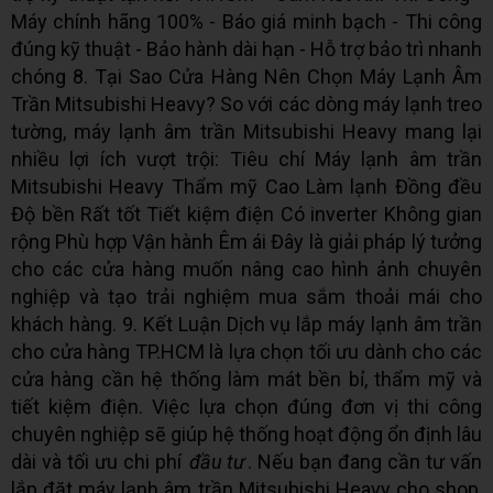
Máy chính hãng 100% - Báo giá minh bạch - Thi công
đúng kỹ thuật - Bảo hành dài hạn - Hỗ trợ bảo trì nhanh
chóng 8. Tại Sao Cửa Hàng Nên Chọn Máy Lạnh Âm
Trần Mitsubishi Heavy? So với các dòng máy lạnh treo
tường, máy lạnh âm trần Mitsubishi Heavy mang lại
nhiều lợi ích vượt trội: Tiêu chí Máy lạnh âm trần
Mitsubishi Heavy Thẩm mỹ Cao Làm lạnh Đồng đều
Độ bền Rất tốt Tiết kiệm điện Có inverter Không gian
rộng Phù hợp Vận hành Êm ái Đây là giải pháp lý tưởng
cho các cửa hàng muốn nâng cao hình ảnh chuyên
nghiệp và tạo trải nghiệm mua sắm thoải mái cho
khách hàng. 9. Kết Luận Dịch vụ lắp máy lạnh âm trần
cho cửa hàng TP.HCM là lựa chọn tối ưu dành cho các
cửa hàng cần hệ thống làm mát bền bỉ, thẩm mỹ và
tiết kiệm điện. Việc lựa chọn đúng đơn vị thi công
chuyên nghiệp sẽ giúp hệ thống hoạt động ổn định lâu
dài và tối ưu chi phí
đầu tư
. Nếu bạn đang cần tư vấn
lắp đặt máy lạnh âm trần Mitsubishi Heavy cho shop,