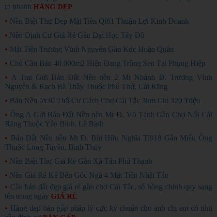
ra nhanh
HÀNG ĐẸP
•
Nền Biệt Thự Đẹp Mặt Tiền Ql61 Thuận Lợi Kinh Doanh
•
Nền Định Cư Giá Rẻ Gần Đại Học Tây Đô
•
Mặt Tiền Trương Vĩnh Nguyên Gần Kdc Hoàn Quân
•
Chủ Cần Bán 40.000m2 Hiện Đang Trồng Sen Tại Phụng Hiệp
•
A Trai Gửi Bán Đất Nền nền 2 Mt Nhánh Đ. Trương Vĩnh
Nguyên & Rạch Bà Thầy Thuộc Phú Thứ, Cái Răng
•
Bán Nền 5x30 Thổ Cư Cách Chợ Cái Tắc 3km Chỉ 320 Triệu
•
Ông A Gửi Bán Đất Nền nền Mt Đ. Võ Tánh Gần Chợ Nổi Cái
Răng Thuộc Yên Bình, Lê Bình
•
Bán Đất Nền nền Mt Đ. Bùi Hữu Nghĩa Tl918 Gần Miễu Ông
Thuộc Long Tuyền, Bình Thủy
•
Nền Biệt Thự Giá Rẻ Gần Xã Tân Phú Thạnh
•
Nền Giá Rẻ Kế Bên Góc Ngã 4 Mặt Tiền Nhật Tảo
•
Cần bán đất đẹp giá rẻ gần chợ Cái Tắc, sổ hồng chính quy sang
tên trong ngày
GIÁ RẺ
•
Hàng đẹp bán gấp pháp lý cực kỳ chuẩn cho anh chị em có nhu