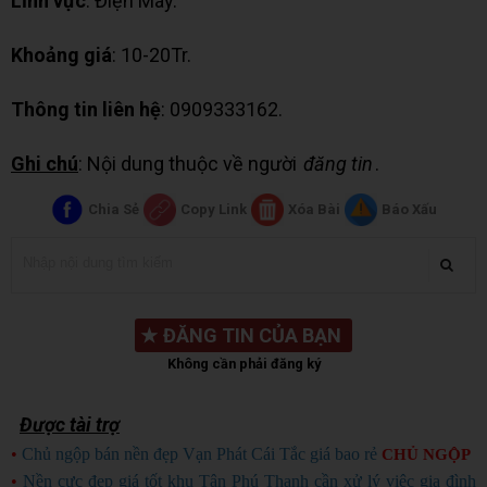
Lĩnh vực
: Điện Máy.
Khoảng giá
: 10-20Tr.
Thông tin liên hệ
: 0909333162.
Ghi chú
: Nội dung thuộc về người
đăng tin
.
Chia Sẻ
Copy Link
Xóa Bài
Báo Xấu
★
ĐĂNG TIN CỦA BẠN
Không cần phải đăng ký
Được tài trợ
•
Chủ ngộp bán nền đẹp Vạn Phát Cái Tắc giá bao rẻ
CHỦ NGỘP
•
Nền cực đẹp giá tốt khu Tân Phú Thạnh cần xử lý việc gia đình