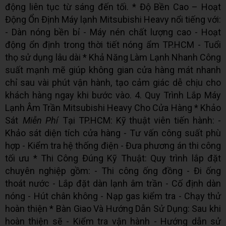
động liên tục từ sáng đến tối. * Độ Bền Cao – Hoạt
Động Ổn Định Máy lạnh Mitsubishi Heavy nổi tiếng với:
- Dàn nóng bền bỉ - Máy nén chất lượng cao - Hoạt
động ổn định trong thời tiết nóng ẩm TP.HCM - Tuổi
thọ sử dụng lâu dài * Khả Năng Làm Lạnh Nhanh Công
suất mạnh mẽ giúp không gian cửa hàng mát nhanh
chỉ sau vài phút vận hành, tạo cảm giác dễ chịu cho
khách hàng ngay khi bước vào. 4. Quy Trình Lắp Máy
Lạnh Âm Trần Mitsubishi Heavy Cho Cửa Hàng * Khảo
Sát
Miễn Phí
Tại TP.HCM: Kỹ thuật viên tiến hành: -
Khảo sát diện tích cửa hàng - Tư vấn công suất phù
hợp - Kiểm tra hệ thống điện - Đưa phương án thi công
tối ưu * Thi Công Đúng Kỹ Thuật: Quy trình lắp đặt
chuyên nghiệp gồm: - Thi công ống đồng - Đi ống
thoát nước - Lắp đặt dàn lạnh âm trần - Cố định dàn
nóng - Hút chân không - Nạp gas kiểm tra - Chạy thử
hoàn thiện * Bàn Giao Và Hướng Dẫn Sử Dụng: Sau khi
hoàn thiện sẽ - Kiểm tra vận hành - Hướng dẫn sử