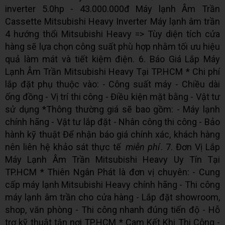
inverter 5.0hp - 43.000.000đ Máy lạnh Âm Trần
Cassette Mitsubishi Heavy Inverter Máy lạnh âm trần
4 hướng thổi Mitsubishi Heavy => Tùy diện tích cửa
hàng sẽ lựa chọn công suất phù hợp nhằm tối ưu hiệu
quả làm mát và tiết kiệm điện. 6. Báo Giá Lắp Máy
Lạnh Âm Trần Mitsubishi Heavy Tại TP.HCM * Chi phí
lắp đặt phụ thuộc vào: - Công suất máy - Chiều dài
ống đồng - Vị trí thi công - Điều kiện mặt bằng - Vật tư
sử dụng *Thông thường giá sẽ bao gồm: - Máy lạnh
chính hãng - Vật tư lắp đặt - Nhân công thi công - Bảo
hành kỹ thuật Để nhận báo giá chính xác, khách hàng
nên liên hệ khảo sát thực tế
miễn phí
. 7. Đơn Vị Lắp
Máy Lạnh Âm Trần Mitsubishi Heavy Uy Tín Tại
TP.HCM * Thiên Ngân Phát là đơn vị chuyên: - Cung
cấp máy lạnh Mitsubishi Heavy chính hãng - Thi công
máy lạnh âm trần cho cửa hàng - Lắp đặt showroom,
shop, văn phòng - Thi công nhanh đúng tiến độ - Hỗ
trợ kỹ thuật tận nơi TP.HCM * Cam Kết Khi Thi Công -