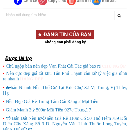
Chia Sẻ
Copy Link
Xóa Bài
Báo Xấu
★
ĐĂNG TIN CỦA BẠN
Không cần phải đăng ký
Được tài trợ
•
Chủ ngộp bán nền đẹp Vạn Phát Cái Tắc giá bao rẻ
CHỦ NGỘP
•
Nền cực đẹp giá tốt khu Tân Phú Thạnh cần xử lý việc gia đình
ra nhanh
HÀNG ĐẸP
•
🏡bán Nhanh Nền Thổ Cư Tại Kdc Chợ Xã Vị Trung, Vị Thủy,
Hg
•
Nền Đẹp Giá Rẻ Trung Tâm Cái Răng 2 Mặt Tiền
•
Giảm Mạnh 2tỷ 500tr Mặt Tiền 927c Tp.ngã 7
•
🤠 Bán Đất Nền 🪷🌻nền Giá Rẻ 110m Có 50 Thổ Hẻm 789 Đối
Diện Cây Xăng Số 9 Đ. Nguyễn Văn Linh Thuộc Long Tuyền,
Bình Thủy🌻🪷