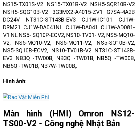
NS15-TX01S-V2 NS15-TX01B-V2 NSH5-SQR10B-V2
NSH5-SQG10B-V2 3G3MX2-A4015-ZV1 G7SA-4A2B
DC24V NT31C-ST143B-EV3 CJ1W-IC101 CJ1W-
DRM21 CJ1W-DA041NL CJ1W-DA041 CJ1W-AD081-
V1 NL NS5- SQ10P-ECV2, NS10-TV01- V2, NS5-MQ10-
V2, NS5-MQ10-V2, NS5-MQ11-V2, NS5-SQ10B-V2,
NS5-SQ10B-ECV2, NS10-TV01B-V2 NT31C-ST143B-
EV3 NB3Q -TW00B, NB3Q -TW01B, NB5Q -TW00B,
NB5Q -TW01B, NB7W-TW00B,.
Hình ảnh
:
Màn hình (HMI) Omron NS12-
TS00-V2 - Công nghệ Nhật Bản