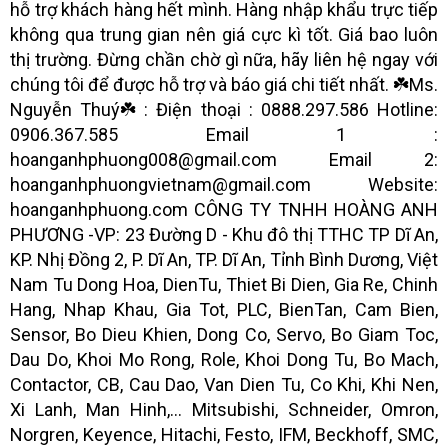
hỗ trợ khách hàng hết mình. Hàng nhập khẩu trực tiếp
không qua trung gian nên giá cực kì tốt. Giá bao luôn
thị trường. Đừng chần chờ gì nữa, hãy liên hệ ngay với
chúng tôi để được hỗ trợ và báo giá chi tiết nhất. ☘️Ms.
Nguyễn Thuý☘️ : Điện thoại : 0888.297.586 Hotline:
0906.367.585 Email 1 :
hoanganhphuong008@gmail.com Email 2:
hoanganhphuongvietnam@gmail.com Website:
hoanganhphuong.com CÔNG TY TNHH HOÀNG ANH
PHƯƠNG -VP: 23 Đường D - Khu đô thị TTHC TP Dĩ An,
KP. Nhị Đồng 2, P. Dĩ An, TP. Dĩ An, Tỉnh Bình Dương, Việt
Nam Tu Dong Hoa, DienTu, Thiet Bi Dien, Gia Re, Chinh
Hang, Nhap Khau, Gia Tot, PLC, BienTan, Cam Bien,
Sensor, Bo Dieu Khien, Dong Co, Servo, Bo Giam Toc,
Dau Do, Khoi Mo Rong, Role, Khoi Dong Tu, Bo Mach,
Contactor, CB, Cau Dao, Van Dien Tu, Co Khi, Khi Nen,
Xi Lanh, Man Hinh,... Mitsubishi, Schneider, Omron,
Norgren, Keyence, Hitachi, Festo, IFM, Beckhoff, SMC,