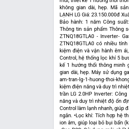
mùi, thiết kế 1 hướng thổi th
không gian dài, hẹp. Mã s
LẠNH LG Giá: 23.150.000đ Xuấ
Bảo hành: 1 năm Công suất:
Thông tin sản phẩm Thông s
ZTNQ18GTLA0 - Inverter- Ga
ZTNQ18GTLA0 có nhiều tính n
kiệm điện và vận hành êm ái
Control, hệ thống lọc khí 5 bư
kế 1 hướng thổi thông minh 
gian dài, hẹp. Máy sử dụng ga
am-tran-lg-1-huong-thoi-khong
kiệm điện năng và duy trì nhi
trần LG 2.0HP Inverter: Công
năng và duy trì nhiệt độ ổn đ
Control làm lạnh nhanh, giúp 
ngắn. •Lọc khí: Tích hợp hệ t
ion âm, giúp loại bỏ bụi bẩn (