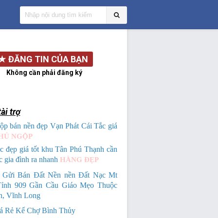
★
ĐĂNG TIN CỦA BẠN
Không cần phải đăng ký
ài trợ
ộp bán nền đẹp Vạn Phát Cái Tắc giá
HỦ NGỘP
c đẹp giá tốt khu Tân Phú Thạnh cần
c gia đình ra nhanh
HÀNG ĐẸP
 Gửi Bán Đất Nền nền Đất Nạc Mt
ỉnh 909 Gần Cầu Giáo Mẹo Thuộc
h, Vĩnh Long
á Rẻ Kế Chợ Bình Thủy