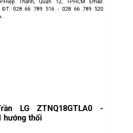
.Hiệp Thành, Quận 12, TP.HCM Email:
m ĐT: 028 66 789 516 - 028 66 789 520
.
rần LG ZTNQ18GTLA0 -
1 hướng thổi