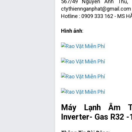
567/49 Nguyễn Ảnh Thủ, P
ctythiennganphat@gmail.co
Hotline : 0909 333 162 - MS HÀ
Hình ảnh
:
Máy Lạnh Âm T
Inverter- Gas R32 -