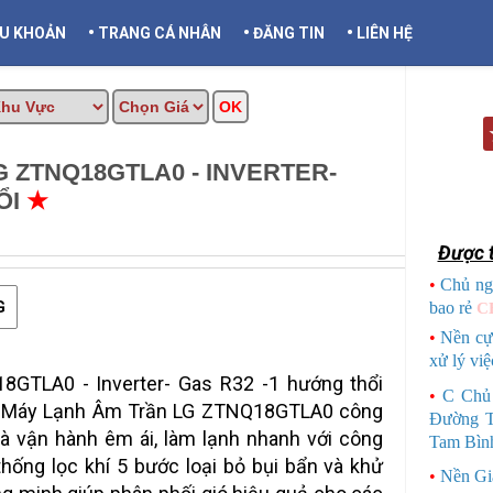
•
•
•
ỀU KHOẢN
TRANG CÁ NHÂN
ĐĂNG TIN
LIÊN HỆ
 ZTNQ18GTLA0 - INVERTER-
ỔI
★
MUA BÁN TẠI CẦN THƠ
Được t
•
Chủ ng
G
bao rẻ
C
•
Nền cự
xử lý việ
GTLA0 - Inverter- Gas R32 -1 hướng thổi
•
C Chủ
l Máy Lạnh Âm Trần LG ZTNQ18GTLA0 công
Đường T
và vận hành êm ái, làm lạnh nhanh với công
Tam Bìn
hống lọc khí 5 bước loại bỏ bụi bẩn và khử
•
Nền Gi