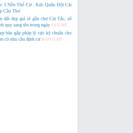
c 3 Nền Thổ Cư . Kdc Quân Đội Cái
Tp Cần Thơ
n đất đẹp giá rẻ gần chợ Cái Tắc, sổ
nh quy sang tên trong ngày
GIÁ RẺ
ẹp bán gấp pháp lý cực kỳ chuẩn cho
em có nhu cầu định cư
BÁN GẤP