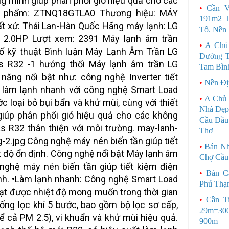
ông minh giúp phân phối gió hiệu quả cho các
•
Cần 
ản phẩm: ZTNQ18GTLA0 Thương hiệu: MÁY
191m2 T
t xứ: Thái Lan-Hàn Quốc Hãng máy lạnh: LG
Tô. Nền
 2.0HP Lượt xem: 2391 Máy lạnh âm trần
•
A Chủ
ố kỹ thuật Bình luận Máy Lạnh Âm Trần LG
Đường T
s R32 -1 hướng thổi Máy lạnh âm trần LG
Tam Bìn
ăng nổi bật như: công nghệ Inverter tiết
•
Nền Đị
, làm lạnh nhanh với công nghệ Smart Load
•
A Chủ 
ớc loại bỏ bụi bẩn và khử mùi, cùng với thiết
Nhà Đẹp
giúp phân phối gió hiệu quả cho các không
Cầu Đầu 
s R32 thân thiện với môi trường. may-lanh-
Thơ
-2.jpg Công nghệ máy nén biến tần giúp tiết
•
Bán Nh
ệt độ ổn định. Công nghệ nổi bật Máy lạnh âm
Chợ Cầu
 nghệ máy nén biến tần giúp tiết kiệm điện
•
Bán C
ịnh. •Làm lạnh nhanh: Công nghệ Smart Load
Phú Thạ
đạt được nhiệt độ mong muốn trong thời gian
•
Cần T
hống lọc khí 5 bước, bao gồm bộ lọc sơ cấp,
29m=300
kể cả PM 2.5), vi khuẩn và khử mùi hiệu quả.
900m