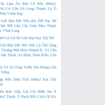
Vốn Làm Ăn Bán Lỗ Nền 300m2,
hổ Cư Gần Ub Long Thạnh, Lộ Ô
 Nhà Vườn Đẹp
 Gửi Bán Đất Nền nền Đất Nạc Mt
ỉnh 909 Gần Cầu Giáo Mẹo Thuộc
h, Vĩnh Long
nh Cư Giá Rẻ Gần Đại Học Tây Đô
Gửi Bán Đất Nền Nền Lộ Ôtô Tặng
 Thoáng Mát Hẻm Nhánh Đ. 3/2 Gần
Sấu Thuộc An Bình, Ninh Kiều, Cần
à Và 10 Công Vườn Sầu Riêng Gần
 Trắng
ặp Nền Diện Tích 188m2 Kdc Tân
nh
iền Bán Gấp, Giá Chỉ 600tr 9m X
m2 Thuộc Tt Rạch Rồi. Cách Ql 61c