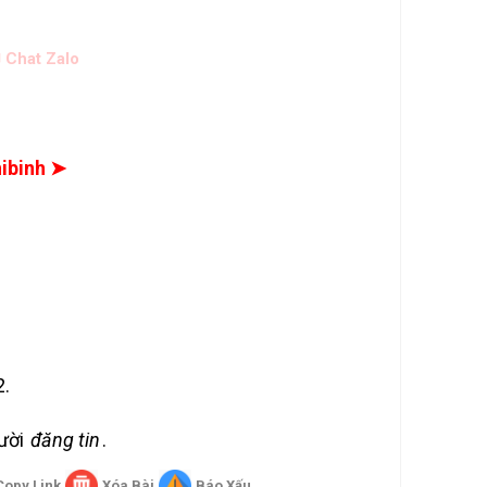
 Chat Zalo
hibinh ➤
2.
gười
đăng tin
.
Copy Link
Xóa Bài
Báo Xấu