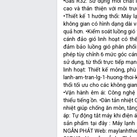
•Gas R32: Sử dụng môi chất l
cao và thân thiện với môi tr
•Thiết kế 1 hướng thổi: Máy l
không gian có hình dạng dài v
quả hơn. •Kiểm soát luồng gió
cánh đảo gió linh hoạt có thể
đảm bảo luồng gió phân phối
phép tùy chỉnh 6 mức góc cánh
sử dụng, từ thổi trực tiếp mạ
linh hoạt: Thiết kế mỏng, phù
lanh-am-tran-lg-1-huong-tho
thổi tối ưu cho các không gia
•Vận hành êm ái: Công nghệ 
thiểu tiếng ồn. •Dàn tản nhiệt
nhiệt giúp chống ăn mòn, tăng
áp: Tự động tắt máy khi điện 
sản phẩm tại đây : Máy lạ
NGÂN PHÁT Web: maylanhthie