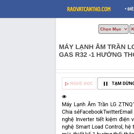
•
ĐI
MÁY LẠNH ÂM TRẦN LG
GAS R32 -1 HƯỚNG TH
INFO
▷
NGHE ĐỌC
TẠM DỪN
Máy Lạnh Âm Trần LG ZTNQ18
Chia sẻFacebookTwitterEmai
nghệ Inverter tiết kiệm điện 
nghệ Smart Load Control, hệ t