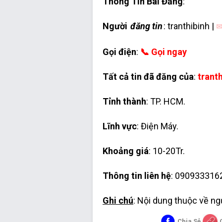
Thông Tin Bài Đăng
:
Người
đăng tin
: tranthibinh |
✉
Gọi điện
:
📞 Gọi ngay
Tất cả tin đã đăng của
:
trant
Tỉnh thành
: TP. HCM.
Lĩnh vực
: Điện Máy.
Khoảng giá
: 10-20Tr.
Thông tin liên hệ
: 090933316
Ghi chú
: Nội dung thuộc về n
Chia Sẻ