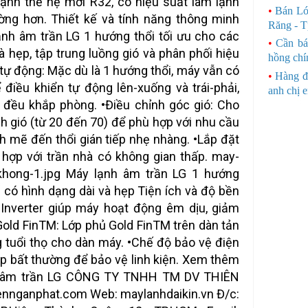
ạnh thế hệ mới R32, có hiệu suất làm lạnh
•
Bán Ló
ường hơn. Thiết kế và tính năng thông minh
Răng - 
ạnh âm trần LG 1 hướng thổi tối ưu cho các
•
Cần bá
à hẹp, tập trung luồng gió và phân phối hiệu
hồng chí
 tự động: Mặc dù là 1 hướng thổi, máy vẫn có
•
Hàng đ
 điều khiển tự động lên-xuống và trái-phải,
anh chị 
 đều khắp phòng. •Điều chỉnh góc gió: Cho
 gió (từ 20 đến 70) để phù hợp với nhu cầu
nh mẽ đến thổi gián tiếp nhẹ nhàng. •Lắp đặt
 hợp với trần nhà có không gian thấp. may-
i-khong-1.jpg Máy lạnh âm trần LG 1 hướng
n có hình dạng dài và hẹp Tiện ích và độ bền
Inverter giúp máy hoạt động êm dịu, giảm
 Gold FinTM: Lớp phủ Gold FinTM trên dàn tản
 tuổi thọ cho dàn máy. •Chế độ bảo vệ điện
áp bất thường để bảo vệ linh kiện. Xem thêm
nh âm trần LG CÔNG TY TNHH TM DV THIÊN
nnganphat.com Web: maylanhdaikin.vn Đ/c: