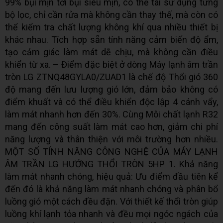
99% bụi mịn tới bụi siêu mịn, có thể tái sử dụng từng
bộ lọc, chỉ cần rửa mà không cần thay thế, mà còn có
thể kiểm tra chất lượng không khí qua nhiều thiết bị
khác nhau. Tích hợp sẵn tính năng cảm biến độ ẩm,
tạo cảm giác làm mát dễ chịu, mà không cần điều
khiển từ xa. – Điểm đặc biệt ở dòng Máy lạnh âm trần
tròn LG ZTNQ48GYLA0/ZUAD1 là chế độ Thổi gió 360
độ mang đến lưu lượng gió lớn, đảm bảo không có
điểm khuất và có thể điều khiển độc lập 4 cánh vẩy,
làm mát nhanh hơn đến 30%. Cùng Môi chất lạnh R32
mang đến công suất làm mát cao hơn, giảm chi phí
năng lượng và thân thiện với môi trường hơn nhiều.
MỘT SỐ TÍNH NĂNG CÔNG NGHỆ CỦA MÁY LẠNH
ÂM TRẦN LG HƯỚNG THỔI TRÒN 5HP 1. Khả năng
làm mát nhanh chóng, hiệu quả: Ưu điểm đầu tiên kể
đến đó là khả năng làm mát nhanh chóng và phân bổ
luồng gió một cách đều đặn. Với thiết kế thổi tròn giúp
luồng khí lạnh tỏa nhanh và đều mọi ngóc ngách của