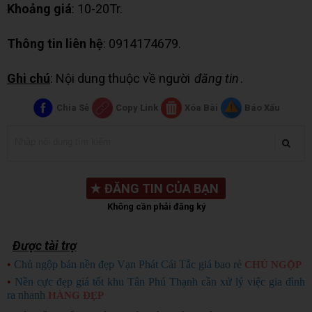
Khoảng giá
: 10-20Tr.
Thông tin liên hệ
: 0914174679.
Ghi chú
: Nội dung thuộc về người
đăng tin
.
Chia Sẻ
Copy Link
Xóa Bài
Báo Xấu
★
ĐĂNG TIN CỦA BẠN
Không cần phải đăng ký
Được tài trợ
•
Chủ ngộp bán nền đẹp Vạn Phát Cái Tắc giá bao rẻ
CHỦ NGỘP
•
Nền cực đẹp giá tốt khu Tân Phú Thạnh cần xử lý việc gia đình
ra nhanh
HÀNG ĐẸP