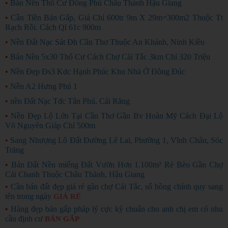
•
Bán Nền Thổ Cư Đông Phú Châu Thành Hậu Giang
•
Cần Tiền Bán Gấp, Giá Chỉ 600tr 9m X 29m=300m2 Thuộc Tt
Rạch Rồi. Cách Ql 61c 900m
•
Nền Đất Nạc Sát Đh Cần Thơ Thuộc An Khánh, Ninh Kiều
•
Bán Nền 5x30 Thổ Cư Cách Chợ Cái Tắc 3km Chỉ 320 Triệu
•
Nền Đẹp Đs3 Kdc Hạnh Phúc Khu Nhà Ở Đông Đúc
•
Nền A2 Hưng Phú 1
•
nền Đất Nạc Tđc Tân Phú, Cái Răng
•
Nền Đẹp Lộ Lớn Tại Cần Thơ Gần Bv Hoàn Mỹ Cách Đại Lộ
Võ Nguyên Giáp Chỉ 500m
•
Sang Nhượng Lô Đất Đường Lê Lai, Phường 1, Vĩnh Châu, Sóc
Trăng
•
Bán Đất Nền miếng Đất Vườn Hơn 1.100m² Rẻ Bèo Gần Chợ
Cái Chanh Thuộc Châu Thành, Hậu Giang
•
Cần bán đất đẹp giá rẻ gần chợ Cái Tắc, sổ hồng chính quy sang
tên trong ngày
GIÁ RẺ
•
Hàng đẹp bán gấp pháp lý cực kỳ chuẩn cho anh chị em có nhu
cầu định cư
BÁN GẤP