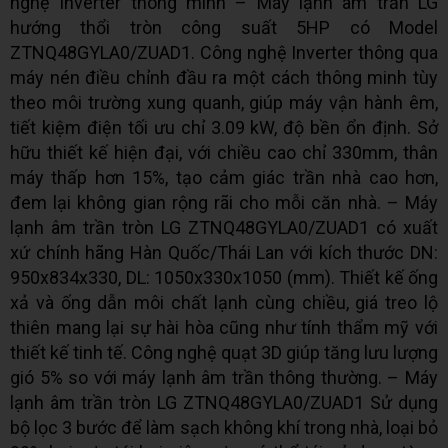
nghệ Inverter thông minh – Máy lạnh âm trần LG
hướng thổi tròn công suất 5HP có Model
ZTNQ48GYLA0/ZUAD1. Công nghệ Inverter thông qua
máy nén điều chỉnh đầu ra một cách thông minh tùy
theo môi trường xung quanh, giúp máy vận hành êm,
tiết kiệm điện tối ưu chỉ 3.09 kW, độ bền ổn định. Sở
hữu thiết kế hiện đại, với chiều cao chỉ 330mm, thân
máy thấp hơn 15%, tạo cảm giác trần nhà cao hơn,
đem lại không gian rộng rãi cho mỗi căn nhà. – Máy
lạnh âm trần tròn LG ZTNQ48GYLA0/ZUAD1 có xuất
xứ chính hãng Hàn Quốc/Thái Lan với kích thước DN:
950x834x330, DL: 1050x330x1050 (mm). Thiết kế ống
xả và ống dẫn môi chất lạnh cùng chiều, giá treo lộ
thiên mang lại sự hài hòa cũng như tính thẩm mỹ với
thiết kế tinh tế. Công nghệ quạt 3D giúp tăng lưu lượng
gió 5% so với máy lạnh âm trần thông thường. – Máy
lạnh âm trần tròn LG ZTNQ48GYLA0/ZUAD1 Sử dụng
bộ lọc 3 bước để làm sạch không khí trong nhà, loại bỏ