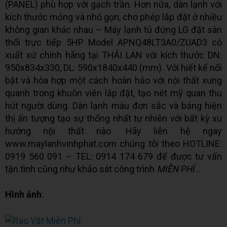
(PANEL) phù hợp với gạch trần. Hơn nữa, dàn lạnh với
kích thước mỏng và nhỏ gọn, cho phép lắp đặt ở nhiều
không gian khác nhau – Máy lạnh tủ đứng LG đặt sàn
thổi trực tiếp 5HP Model APNQ48LT3A0/ZUAD3 có
xuất xứ chính hãng tại THÁI LAN với kích thước DN:
950x834x330, DL: 590x1840x440 (mm). Với hiết kế nổi
bật và hòa hợp một cách hoàn hảo với nội thất xung
quanh trong khuôn viên lắp đặt, tạo nét mỹ quan thu
hút người dùng. Dàn lạnh màu đơn sắc và bảng hiện
thị ấn tượng tạo sự thống nhất tự nhiên với bất kỳ xu
hướng nội thất nào. Hãy liên hệ ngay
www.maylanhvinhphat.com chúng tôi theo HOTLINE:
0919 560 091 – TEL: 0914 174 679 để được tư vấn
tận tình cũng như khảo sát công trình
MIỄN PHÍ
..
Hình ảnh
: