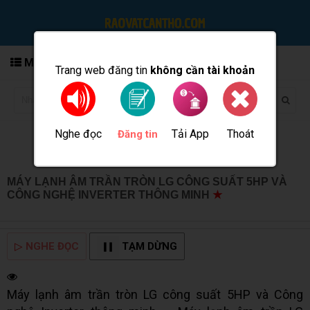
MENU
Trang web đăng tin
không cần tài khoản
Nghe đọc
Tải App
Thoát
Đăng tin
MÁY LẠNH ÂM TRẦN TRÒN LG CÔNG SUẤT 5HP VÀ
CÔNG NGHỆ INVERTER THÔNG MINH
★
MUA BÁN TẠI
CẦN THƠ INFO
▷
NGHE ĐỌC
TẠM DỪNG
Máy lạnh âm trần tròn LG công suất 5HP và Công