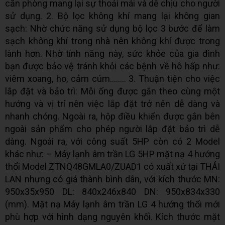
căn phòng mang lại sự thoải mái và dễ chịu cho người
sử dụng. 2. Bộ lọc không khí mang lại không gian
sạch: Nhờ chức năng sử dụng bộ lọc 3 bước để làm
sạch không khí trong nhà nên không khí được trong
lành hơn. Nhờ tính năng này, sức khỏe của gia đình
bạn được bảo vệ tránh khỏi các bệnh về hô hấp như:
viêm xoang, ho, cảm cúm…..… 3. Thuận tiện cho việc
lắp đặt và bảo trì: Mỗi ống được gắn theo cùng một
hướng và vị trí nên việc lắp đặt trở nên dễ dàng và
nhanh chóng. Ngoài ra, hộp điều khiển được gắn bên
ngoài sản phẩm cho phép người lắp đặt bảo trì dễ
dàng. Ngoài ra, với công suất 5HP còn có 2 Model
khác như: – Máy lạnh âm trần LG 5HP mặt nạ 4 hướng
thổi Model ZTNQ48GMLA0/ZUAD1 có xuất xứ tại THÁI
LAN nhưng có giá thành bình dân, với kích thước MN:
950x35x950 DL: 840x246x840 DN: 950x834x330
(mm). Mặt nạ Máy lạnh âm trần LG 4 hướng thổi mới
phù hợp với hình dạng nguyên khối. Kích thước mặt