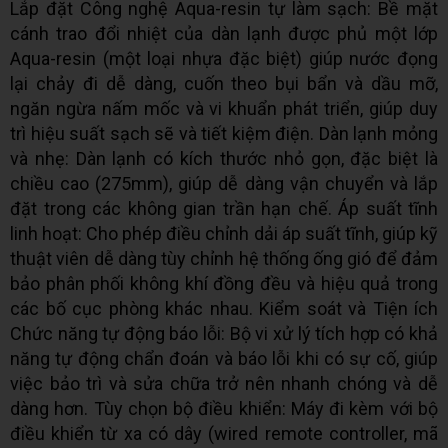
Lắp đặt Công nghệ Aqua-resin tự làm sạch: Bề mặt
cánh trao đổi nhiệt của dàn lạnh được phủ một lớp
Aqua-resin (một loại nhựa đặc biệt) giúp nước đọng
lại chảy đi dễ dàng, cuốn theo bụi bẩn và dầu mỡ,
ngăn ngừa nấm mốc và vi khuẩn phát triển, giúp duy
trì hiệu suất sạch sẽ và tiết kiệm điện. Dàn lạnh mỏng
và nhẹ: Dàn lạnh có kích thước nhỏ gọn, đặc biệt là
chiều cao (275mm), giúp dễ dàng vận chuyển và lắp
đặt trong các không gian trần hạn chế. Áp suất tĩnh
linh hoạt: Cho phép điều chỉnh dải áp suất tĩnh, giúp kỹ
thuật viên dễ dàng tùy chỉnh hệ thống ống gió để đảm
bảo phân phối không khí đồng đều và hiệu quả trong
các bố cục phòng khác nhau. Kiểm soát và Tiện ích
Chức năng tự động báo lỗi: Bộ vi xử lý tích hợp có khả
năng tự động chẩn đoán và báo lỗi khi có sự cố, giúp
việc bảo trì và sửa chữa trở nên nhanh chóng và dễ
dàng hơn. Tùy chọn bộ điều khiển: Máy đi kèm với bộ
điều khiển từ xa có dây (wired remote controller, mã