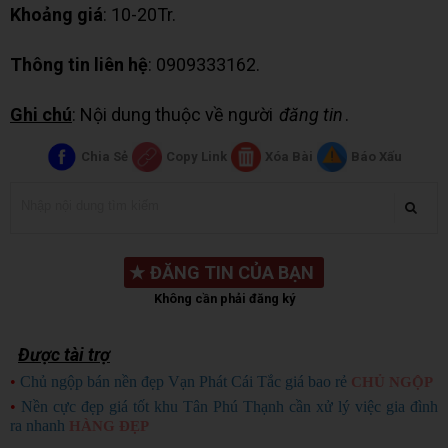
Khoảng giá
: 10-20Tr.
Thông tin liên hệ
: 0909333162.
Ghi chú
: Nội dung thuộc về người
đăng tin
.
Chia Sẻ
Copy Link
Xóa Bài
Báo Xấu
★
ĐĂNG TIN CỦA BẠN
Không cần phải đăng ký
Được tài trợ
•
Chủ ngộp bán nền đẹp Vạn Phát Cái Tắc giá bao rẻ
CHỦ NGỘP
•
Nền cực đẹp giá tốt khu Tân Phú Thạnh cần xử lý việc gia đình
ra nhanh
HÀNG ĐẸP