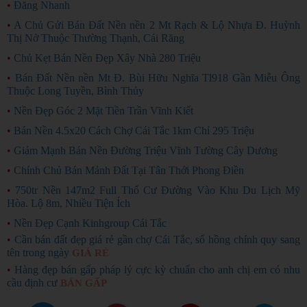
•
Đăng Nhanh
•
A Chủ Gửi Bán Đất Nền nền 2 Mt Rạch & Lộ Nhựa Đ. Huỳnh
Thị Nở Thuộc Thường Thạnh, Cái Răng
•
Chủ Kẹt Bán Nền Đẹp Xây Nhà 280 Triệu
•
Bán Đất Nền nền Mt Đ. Bùi Hữu Nghĩa Tl918 Gần Miễu Ông
Thuộc Long Tuyền, Bình Thủy
•
Nền Đẹp Góc 2 Mặt Tiền Trần Vĩnh Kiết
•
Bán Nền 4.5x20 Cách Chợ Cái Tắc 1km Chỉ 295 Triệu
•
Giảm Mạnh Bán Nền Đường Triệu Vĩnh Tường Cây Dương
•
Chính Chủ Bán Mảnh Đất Tại Tân Thới Phong Điền
•
750tr Nền 147m2 Full Thổ Cư Đường Vào Khu Du Lịch Mỹ
Hòa. Lộ 8m, Nhiều Tiện Ích
•
Nền Đẹp Cạnh Kinhgroup Cái Tắc
•
Cần bán đất đẹp giá rẻ gần chợ Cái Tắc, sổ hồng chính quy sang
tên trong ngày
GIÁ RẺ
•
Hàng đẹp bán gấp pháp lý cực kỳ chuẩn cho anh chị em có nhu
cầu định cư
BÁN GẤP