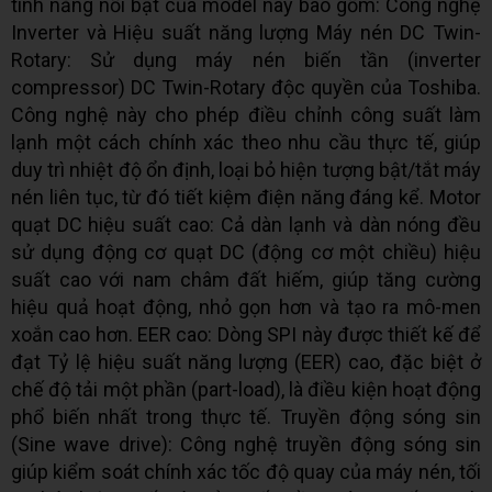
tính năng nổi bật của model này bao gồm: Công nghệ
Inverter và Hiệu suất năng lượng Máy nén DC Twin-
Rotary: Sử dụng máy nén biến tần (inverter
compressor) DC Twin-Rotary độc quyền của Toshiba.
Công nghệ này cho phép điều chỉnh công suất làm
lạnh một cách chính xác theo nhu cầu thực tế, giúp
duy trì nhiệt độ ổn định, loại bỏ hiện tượng bật/tắt máy
nén liên tục, từ đó tiết kiệm điện năng đáng kể. Motor
quạt DC hiệu suất cao: Cả dàn lạnh và dàn nóng đều
sử dụng động cơ quạt DC (động cơ một chiều) hiệu
suất cao với nam châm đất hiếm, giúp tăng cường
hiệu quả hoạt động, nhỏ gọn hơn và tạo ra mô-men
xoắn cao hơn. EER cao: Dòng SPI này được thiết kế để
đạt Tỷ lệ hiệu suất năng lượng (EER) cao, đặc biệt ở
chế độ tải một phần (part-load), là điều kiện hoạt động
phổ biến nhất trong thực tế. Truyền động sóng sin
(Sine wave drive): Công nghệ truyền động sóng sin
giúp kiểm soát chính xác tốc độ quay của máy nén, tối