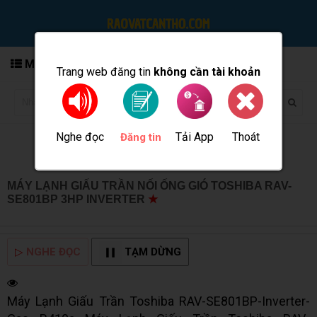
MENU
Trang web đăng tin
không cần tài khoản
Nghe đọc
Tải App
Thoát
Đăng tin
MÁY LẠNH GIẤU TRẦN NỐI ỐNG GIÓ TOSHIBA RAV-
SE801BP 3HP INVERTER
★
MUA BÁN TẠI CẦN THƠ
INFO
▷
NGHE ĐỌC
TẠM DỪNG
Máy Lạnh Giấu Trần Toshiba RAV-SE801BP-Inverter-