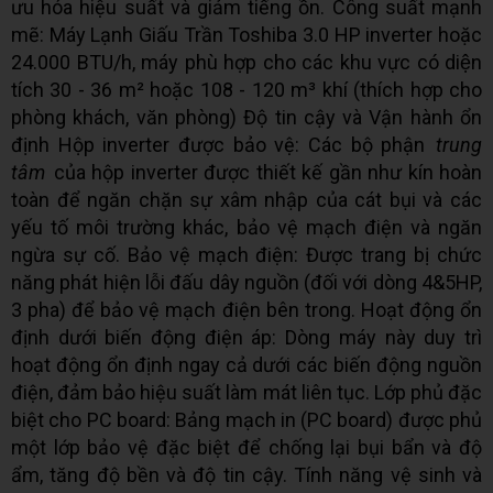
ưu hóa hiệu suất và giảm tiếng ồn. Công suất mạnh
mẽ: Máy Lạnh Giấu Trần Toshiba 3.0 HP inverter hoặc
24.000 BTU/h, máy phù hợp cho các khu vực có diện
tích 30 - 36 m² hoặc 108 - 120 m³ khí (thích hợp cho
phòng khách, văn phòng) Độ tin cậy và Vận hành ổn
định Hộp inverter được bảo vệ: Các bộ phận
trung
tâm
của hộp inverter được thiết kế gần như kín hoàn
toàn để ngăn chặn sự xâm nhập của cát bụi và các
yếu tố môi trường khác, bảo vệ mạch điện và ngăn
ngừa sự cố. Bảo vệ mạch điện: Được trang bị chức
năng phát hiện lỗi đấu dây nguồn (đối với dòng 4&5HP,
3 pha) để bảo vệ mạch điện bên trong. Hoạt động ổn
định dưới biến động điện áp: Dòng máy này duy trì
hoạt động ổn định ngay cả dưới các biến động nguồn
điện, đảm bảo hiệu suất làm mát liên tục. Lớp phủ đặc
biệt cho PC board: Bảng mạch in (PC board) được phủ
một lớp bảo vệ đặc biệt để chống lại bụi bẩn và độ
ẩm, tăng độ bền và độ tin cậy. Tính năng vệ sinh và