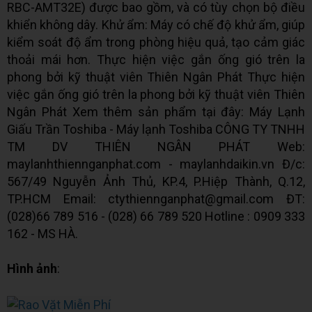
RBC-AMT32E) được bao gồm, và có tùy chọn bộ điều
khiển không dây. Khử ẩm: Máy có chế độ khử ẩm, giúp
kiểm soát độ ẩm trong phòng hiệu quả, tạo cảm giác
thoải mái hơn. Thực hiện việc gắn ống gió trên la
phong bởi kỹ thuật viên Thiên Ngân Phát Thực hiện
việc gắn ống gió trên la phong bởi kỹ thuật viên Thiên
Ngân Phát Xem thêm sản phẩm tại đây: Máy Lạnh
Giấu Trần Toshiba - Máy lạnh Toshiba CÔNG TY TNHH
TM DV THIÊN NGÂN PHÁT Web:
maylanhthiennganphat.com - maylanhdaikin.vn Đ/c:
567/49 Nguyễn Ảnh Thủ, KP.4, P.Hiệp Thành, Q.12,
TP.HCM Email: ctythiennganphat@gmail.com ĐT:
(028)66 789 516 - (028) 66 789 520 Hotline : 0909 333
162 - MS HÀ.
Hình ảnh
: