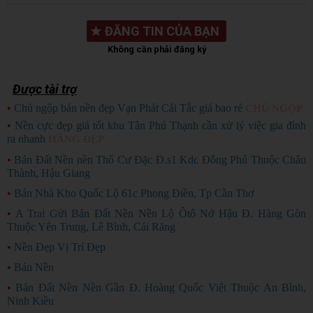
★
ĐĂNG TIN CỦA BẠN
Không cần phải đăng ký
Được tài trợ
•
Chủ ngộp bán nền đẹp Vạn Phát Cái Tắc giá bao rẻ
CHỦ NGỘP
•
Nền cực đẹp giá tốt khu Tân Phú Thạnh cần xử lý việc gia đình
ra nhanh
HÀNG ĐẸP
•
Bán Đất Nền nền Thổ Cư Đặc Đ.s1 Kdc Đông Phú Thuộc Châu
Thành, Hậu Giang
•
Bán Nhà Kho Quốc Lộ 61c Phong Điền, Tp Cần Thơ
•
A Trai Gửi Bán Đất Nền Nền Lộ Ôtô Nở Hậu Đ. Hàng Gòn
Thuộc Yên Trung, Lê Bình, Cái Răng
•
Nền Đẹp Vị Trí Đẹp
•
Bán Nền
•
Bán Đất Nền Nền Gần Đ. Hoàng Quốc Việt Thuộc An Bình,
Ninh Kiều