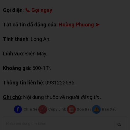
Gọi điện
:
📞 Gọi ngay
Tất cả tin đã đăng của
:
Hoàng Phương ➤
Tỉnh thành
: Long An.
Lĩnh vực
: Điện Máy.
Khoảng giá
: 500-1Tr.
Thông tin liên hệ
: 0931222685.
Ghi chú
: Nội dung thuộc về người
đăng tin
.
Chia Sẻ
Copy Link
Xóa Bài
Báo Xấu