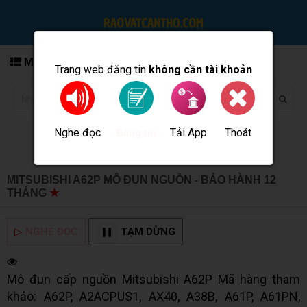
MENU
Trang web đăng tin
không cần tài khoản
Nghe đọc
Tải App
Thoát
Đăng tin
MITSUBISHI A62P MÔ ĐUN NGUỒN - BẢO HÀNH 12
THÁNG
★
MUA BÁN TẠI CẦN THƠ INFO
▷
NGHE ĐỌC
TẠM DỪNG
Mô đun cấp nguồn Mitsubishi A62P Mã hàng tham
khảo: A62P, A2ACPUS1, AX40, A38B, A61P, A61PN,