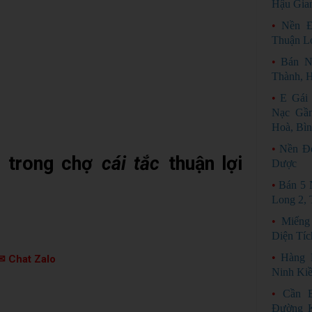
Hậu Gia
•
Nền Đ
Thuận L
•
Bán N
Thành, 
•
E Gái
Nạc Gầ
Hoà, Bì
•
Nền Đẹ
 trong chợ
cái tắc
thuận lợi
Dược
•
Bán 5 
Long 2,
•
Miếng
Diện Tíc
•
Hàng 
✉ Chat Zalo
Ninh Ki
•
Cần 
Đường K