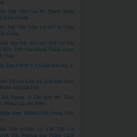
ng
ẹp Mặt Tiền Giá Rẻ Thạnh Xuân
ợi Kinh Doanh
ền Mặt Tiền Tỉnh Lộ 925 B Châu
Hậu Giang
 Gửi Bán Đất Nền nền Thổ Cư Đất
n Đền Thờ Vua Hùng Thuộc Long
nh Thủy
p Trục 9 Kdc 7_13 Gần Đại Học Y
Nền Thổ Cư Liền Kề, Gần Kdc Nam
 Thành Đội Cần Thơ
 Đất Ngang 11 Dài Hơn 60. Tổng
h 700m2 Giá 300 Triệu
Hiếm Hơn 1000m2 Đất Trung Tâm
ều
Bán Nền 6×28m Có 120 Thổ Cư
ênh Đào Phường Đại Thành Cách