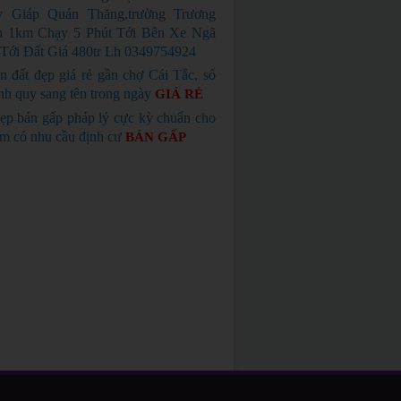
 Giáp Quán Thăng,trường Trương
h 1km Chạy 5 Phút Tới Bên Xe Ngã
Tới Đất Giá 480tr Lh 0349754924
n đất đẹp giá rẻ gần chợ Cái Tắc, sổ
nh quy sang tên trong ngày
GIÁ RẺ
ẹp bán gấp pháp lý cực kỳ chuẩn cho
em có nhu cầu định cư
BÁN GẤP