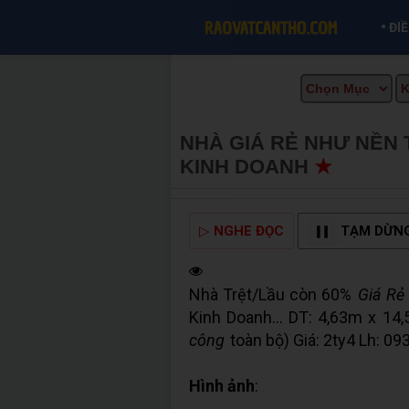
•
ĐI
NHÀ GIÁ RẺ NHƯ NỀN 
KINH DOANH
★
MUA BÁ
▷
NGHE ĐỌC
TẠM DỪN
Nhà Trệt/Lầu còn 60%
Giá Rẻ
Kinh Doanh... DT: 4,63m x 1
công
toàn bộ) Giá: 2ty4 Lh: 09
Hình ảnh
: