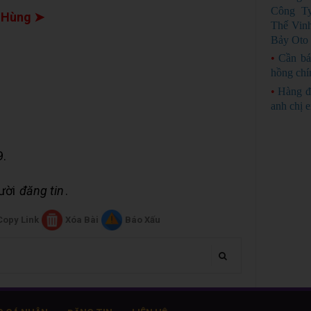
Công Ty
 Hùng ➤
Thế Vin
Bảy Oto 
•
Cần bá
hồng chí
•
Hàng đ
anh chị 
9.
gười
đăng tin
.
Copy Link
Xóa Bài
Báo Xấu