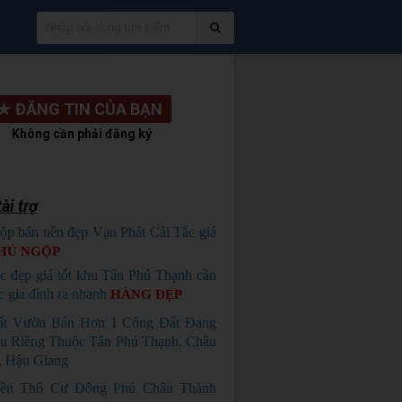
★
ĐĂNG TIN CỦA BẠN
Không cần phải đăng ký
ài trợ
ộp bán nền đẹp Vạn Phát Cái Tắc giá
HỦ NGỘP
c đẹp giá tốt khu Tân Phú Thạnh cần
c gia đình ra nhanh
HÀNG ĐẸP
ất Vườn Bán Hơn 1 Công Đất Đang
u Riêng Thuộc Tân Phú Thạnh, Châu
, Hậu Giang
ền Thổ Cư Đông Phú Châu Thành