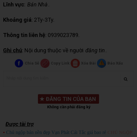
Lĩnh vực
:
Bán Nhà
.
Khoảng giá
: 2Ty-3Ty.
Thông tin liên hệ
: 0939023789.
Ghi chú
: Nội dung thuộc về người
đăng tin
.
Chia Sẻ
Copy Link
Xóa Bài
Báo Xấu
★
ĐĂNG TIN CỦA BẠN
Không cần phải đăng ký
Được tài trợ
•
Chủ ngộp bán nền đẹp Vạn Phát Cái Tắc giá bao rẻ
CHỦ NGỘP