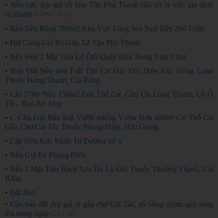
•
Nền cực đẹp giá tốt khu Tân Phú Thạnh cần xử lý việc gia đình
ra nhanh
HÀNG ĐẸP
•
Bán Nền Rộng 700m2 Khu Vực Láng Sen Ngã Bảy 290 Triệu
•
Đất Công Giá Rẻ Gần Xã Tân Phú Thạnh
•
Nền Đẹp 2 Mặt Tiền Lộ Ôtô Quây Đầu Trung Tâm Cthơ
•
Bán Đất Nền nền Full Thổ Cư Đặc Đối Diện Kdc Hồng Loan
Thuộc Hưng Thạnh, Cái Răng
•
Chỉ 370tr Nền 150m2 Full Thổ Cư, Gần Ub Long Thạnh, Lộ Ô
Tô – Bao Rẻ, Đẹp
•
C Chủ Gửi Bán Đất Vườn miếng Vườn Hơn 600m² Có Thổ Cư
Gần Chợ Cái Tắc Thuộc Phụng Hiệp, Hậu Giang
•
Cặp Nền Kdc Minh Trí Đường Số 6
•
Nền Giá Rẻ Phong Điền
•
Nền 2 Mặt Tiền Rạch Xẻo Da Lộ Ôtô Thuộc Thường Thạnh, Cái
Răng
•
Đất Bán
•
Cần bán đất đẹp giá rẻ gần chợ Cái Tắc, sổ hồng chính quy sang
tên trong ngày
GIÁ RẺ