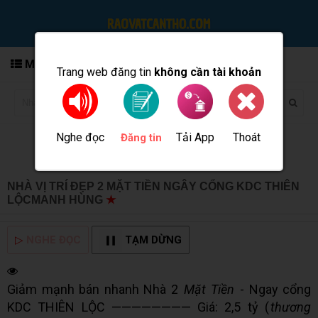
MENU
Trang web đăng tin
không cần tài khoản
Nghe đọc
Tải App
Thoát
Đăng tin
NHÀ VỊ TRÍ ĐẸP 2 MẶT TIỀN NGÂY CỔNG KDC THIÊN
LỘCMANH HÙNG
★
MUA BÁN TẠI CẦN THƠ INFO
▷
NGHE ĐỌC
TẠM DỪNG
Giảm mạnh bán nhanh Nhà 2
Mặt Tiền
- Ngay cổng
KDC THIÊN LỘC ———————— Giá: 2,5 tỷ (
thương