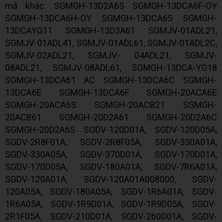
mã khác: SGMGH-13D2A6S SGMGH-13DCA6F-OY
SGMGH-13DCA6H-OY SGMGH-13DCA6S SGMGH-
13DCAYG11 SGMGH-13D3A61 SGMJV-01ADL21,
SGMJV-01ADL41, SGMJV-01ADL61, SGMJV-01ADL2C,
SGMJV-02ADL21, SGMJV- 04ADL21, SGMJV-
08ADL21, SGMJV-08ADL61, SGMGH-13DCA-YG18
SGMGH-13DCA61 AC SGMGH-13DCA6C SGMGH-
13DCA6E SGMGH-13DCA6F SGMGH-20ACA6E
SGMGH-20ACA6S SGMGH-20ACB21 SGMGH-
20ACB61 SGMGH-20D2A61 SGMGH-20D2A6C
SGMGH-20D2A6S SGDV-120D01A, SGDV-120D05A,
SGDV-2R8F01A, SGDV-2R8F05A, SGDV-330A01A,
SGDV-330A05A, SGDV-370D01A, SGDV-170D01A,
SGDV-170D05A, SGDV-180A01A, SGDV-7R6A01A,
SGDV-120A01A, SGDV-120A01A008000, SGDV-
120A05A, SGDV-180A05A, SGDV-1R6A01A, SGDV-
1R6A05A, SGDV-1R9D01A, SGDV-1R9D05A, SGDV-
2R1F05A, SGDV-210D01A, SGDV-260D01A, SGDV-