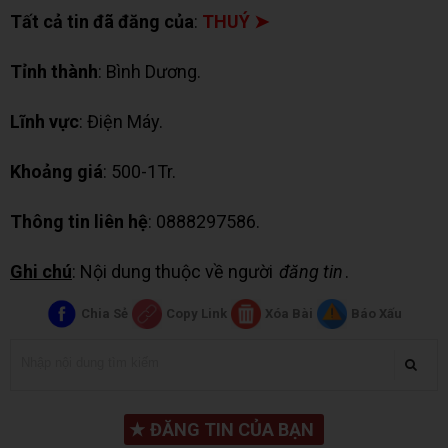
Tất cả tin đã đăng của
:
THUÝ ➤
Tỉnh thành
: Bình Dương.
Lĩnh vực
: Điện Máy.
Khoảng giá
: 500-1Tr.
Thông tin liên hệ
: 0888297586.
Ghi chú
: Nội dung thuộc về người
đăng tin
.
Chia Sẻ
Copy Link
Xóa Bài
Báo Xấu
★
ĐĂNG TIN CỦA BẠN