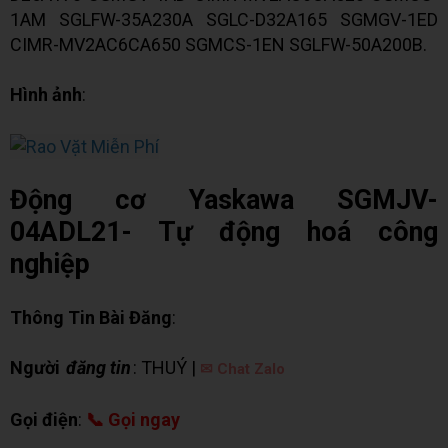
1AM SGLFW-35A230A SGLC-D32A165 SGMGV-1ED
CIMR-MV2AC6CA650 SGMCS-1EN SGLFW-50A200B.
Hình ảnh
:
Động cơ Yaskawa SGMJV-
04ADL21- Tự động hoá công
nghiệp
Thông Tin Bài Đăng
:
Người
đăng tin
: THUÝ |
✉ Chat Zalo
Gọi điện
:
📞 Gọi ngay