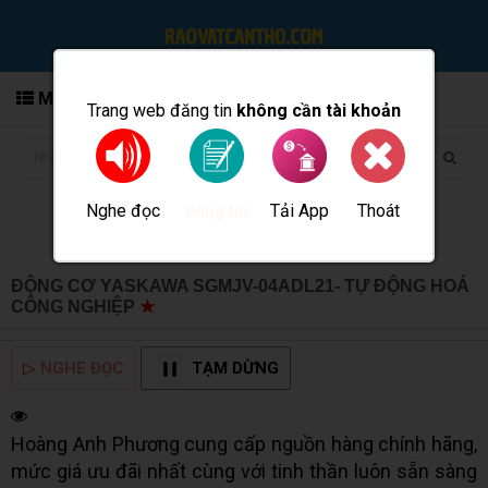
MENU
Trang web đăng tin
không cần tài khoản
Nghe đọc
Tải App
Thoát
Đăng tin
ĐỘNG CƠ YASKAWA SGMJV-04ADL21- TỰ ĐỘNG HOÁ
CÔNG NGHIỆP
★
MUA BÁN TẠI CẦN THƠ INFO
▷
NGHE ĐỌC
TẠM DỪNG
Hoàng Anh Phương cung cấp nguồn hàng chính hãng,
mức giá ưu đãi nhất cùng với tinh thần luôn sẵn sàng