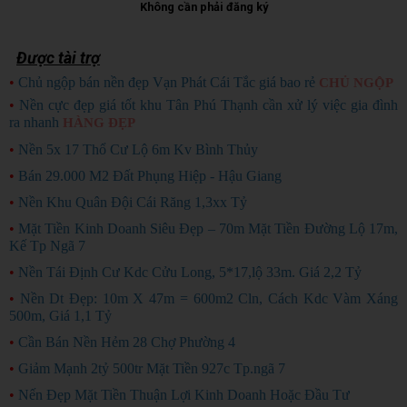
Không cần phải đăng ký
Được tài trợ
•
Chủ ngộp bán nền đẹp Vạn Phát Cái Tắc giá bao rẻ
CHỦ NGỘP
•
Nền cực đẹp giá tốt khu Tân Phú Thạnh cần xử lý việc gia đình
ra nhanh
HÀNG ĐẸP
•
Nền 5x 17 Thổ Cư Lộ 6m Kv Bình Thủy
•
Bán 29.000 M2 Đất Phụng Hiệp - Hậu Giang
•
Nền Khu Quân Đội Cái Răng 1,3xx Tỷ
•
Mặt Tiền Kinh Doanh Siêu Đẹp – 70m Mặt Tiền Đường Lộ 17m,
Kế Tp Ngã 7
•
Nền Tái Định Cư Kdc Cửu Long, 5*17,lộ 33m. Giá 2,2 Tỷ
•
Nền Dt Đẹp: 10m X 47m = 600m2 Cln, Cách Kdc Vàm Xáng
500m, Giá 1,1 Tỷ
•
Cần Bán Nền Hẻm 28 Chợ Phường 4
•
Giảm Mạnh 2tỷ 500tr Mặt Tiền 927c Tp.ngã 7
•
Nến Đẹp Mặt Tiền Thuận Lợi Kinh Doanh Hoặc Đầu Tư