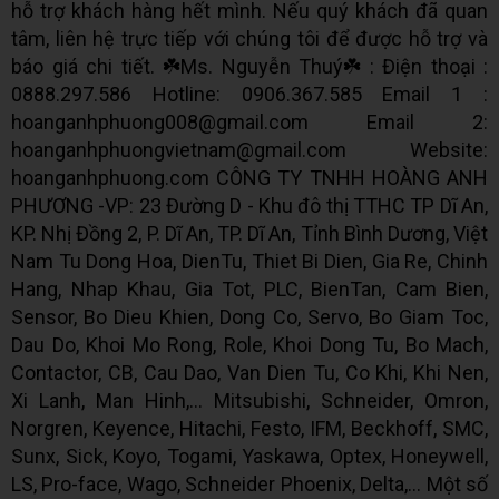
hỗ trợ khách hàng hết mình. Nếu quý khách đã quan
tâm, liên hệ trực tiếp với chúng tôi để được hỗ trợ và
báo giá chi tiết. ☘️Ms. Nguyễn Thuý☘️ : Điện thoại :
0888.297.586 Hotline: 0906.367.585 Email 1 :
hoanganhphuong008@gmail.com Email 2:
hoanganhphuongvietnam@gmail.com Website:
hoanganhphuong.com CÔNG TY TNHH HOÀNG ANH
PHƯƠNG -VP: 23 Đường D - Khu đô thị TTHC TP Dĩ An,
KP. Nhị Đồng 2, P. Dĩ An, TP. Dĩ An, Tỉnh Bình Dương, Việt
Nam Tu Dong Hoa, DienTu, Thiet Bi Dien, Gia Re, Chinh
Hang, Nhap Khau, Gia Tot, PLC, BienTan, Cam Bien,
Sensor, Bo Dieu Khien, Dong Co, Servo, Bo Giam Toc,
Dau Do, Khoi Mo Rong, Role, Khoi Dong Tu, Bo Mach,
Contactor, CB, Cau Dao, Van Dien Tu, Co Khi, Khi Nen,
Xi Lanh, Man Hinh,... Mitsubishi, Schneider, Omron,
Norgren, Keyence, Hitachi, Festo, IFM, Beckhoff, SMC,
Sunx, Sick, Koyo, Togami, Yaskawa, Optex, Honeywell,
LS, Pro-face, Wago, Schneider Phoenix, Delta,... Một số