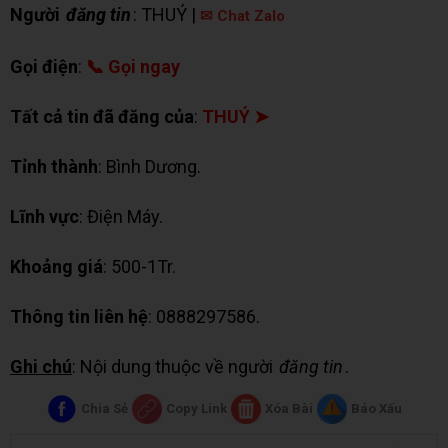
Người
đăng tin
: THUÝ |
✉ Chat Zalo
Gọi điện
:
📞 Gọi ngay
Tất cả tin đã đăng của
:
THUÝ ➤
Tỉnh thành
: Bình Dương.
Lĩnh vực
: Điện Máy.
Khoảng giá
: 500-1Tr.
Thông tin liên hệ
: 0888297586.
Ghi chú
: Nội dung thuộc về người
đăng tin
.
Chia Sẻ
Copy Link
Xóa Bài
Báo Xấu