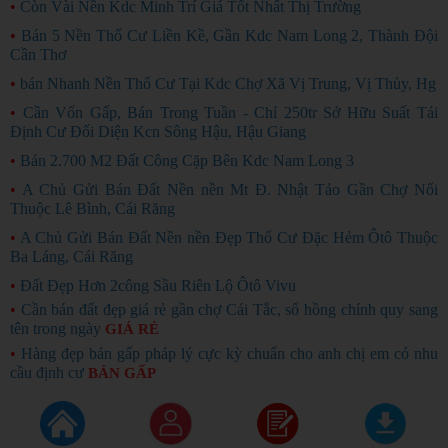
•
Còn Vài Nền Kdc Minh Trí Giá Tốt Nhất Thị Trường
•
Bán 5 Nền Thổ Cư Liền Kề, Gần Kdc Nam Long 2, Thành Đội
Cần Thơ
•
bán Nhanh Nền Thổ Cư Tại Kdc Chợ Xã Vị Trung, Vị Thủy, Hg
•
Cần Vốn Gấp, Bán Trong Tuần - Chỉ 250tr Sở Hữu Suất Tái
Định Cư Đối Diện Kcn Sông Hậu, Hậu Giang
•
Bán 2.700 M2 Đất Công Cặp Bên Kdc Nam Long 3
•
A Chủ Gửi Bán Đất Nền nền Mt Đ. Nhật Tảo Gần Chợ Nổi
Thuộc Lê Bình, Cái Răng
•
A Chủ Gửi Bán Đất Nền nền Đẹp Thổ Cư Đặc Hẻm Ôtô Thuộc
Ba Láng, Cái Răng
•
Đất Đẹp Hơn 2công Sầu Riên Lộ Ôtô Vivu
•
Cần bán đất đẹp giá rẻ gần chợ Cái Tắc, sổ hồng chính quy sang
tên trong ngày
GIÁ RẺ
•
Hàng đẹp bán gấp pháp lý cực kỳ chuẩn cho anh chị em có nhu
cầu định cư
BÁN GẤP
Copyright ©
2026
Rao Vặt Miễn Phí
raovatcantho.com
chỉ hoạt động thử nghiệm
(*)