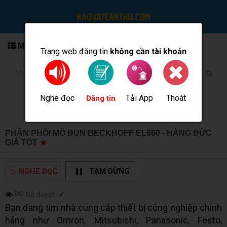
MENU
Trang web đăng tin
không cần tài khoản
Nghe đọc
Tải App
Thoát
Đăng tin
PHÂN PHỐI MÔ ĐUN BECKHOFF EL660 - HÀNG ĐỨC
GIÁ TỐT
★
MUA BÁN TẠI CẦN THƠ INFO
▷
NGHE ĐỌC
TẠM DỪNG
✉
Đã duyệt:
✓
Bạn đang tìm nhà cung cấp thiết bị công nghiệp chính
hãng như Omron, Mitsubishi, Panasonic, Festo,