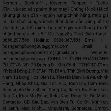
Norgen , Beckhoff , Keyence ,Pepperl + Fuchs,
IFM,...và các sản phẩm theo máy? Chúng tôi có tất cả
những gì bạn cần - nguồn hàng chính hãng, mức giá
ưu đãi nhất cùng với tinh thần luôn sẵn sàng hỗ trợ
khách hàng hết mình. Liên hệ ngay với Chúng tôi để
nhận báo giá chi tiết: Ms. Nguyễn Thuý Điện thoại :
0888.297.586 Hotline: 0906.367.585 Email 1 :
hoanganhphuong008@gmail.com Email 2:
hoanganhphuongvietnam@gmail.com Website:
hoanganhphuong.com CÔNG TY TNHH HOÀNG ANH
PHƯƠNG -VP: 23 Đường D - Khu đô thị TTHC TP Dĩ An,
KP. Nhị Đồng 2, P. Dĩ An, TP. Dĩ An, Tỉnh Bình Dương, Việt
Nam Tu Dong Hoa, DienTu, Thiet Bi Dien, Gia Re, Chinh
Hang, Nhap Khau, Gia Tot, PLC, BienTan, Cam Bien,
Sensor, Bo Dieu Khien, Dong Co, Servo, Bo Giam Toc,
Dau Do, Khoi Mo Rong, Role, Khoi Dong Tu, Bo Mach,
Contactor, CB, Cau Dao, Van Dien Tu, Co Khi, Khi Nen,
Xi Lanh, Man Hinh,... Mitsubishi, Schneider, Omron,