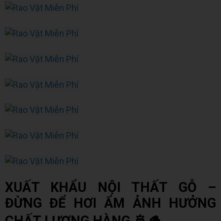
XUẤT KHẨU NỘI THẤT GỖ –
ĐỪNG ĐỂ HƠI ẨM ẢNH HƯỞNG
CHẤT LƯỢNG HÀNG 🚢🪵