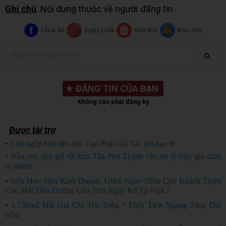
Ghi chú
: Nội dung thuộc về người
đăng tin
.
Chia Sẻ
Copy Link
Xóa Bài
Báo Xấu
★
ĐĂNG TIN CỦA BẠN
Không cần phải đăng ký
Được tài trợ
•
Chủ ngộp bán nền đẹp Vạn Phát Cái Tắc giá bao rẻ
CHỦ NGỘP
•
Nền cực đẹp giá tốt khu Tân Phú Thạnh cần xử lý việc gia đình
ra nhanh
HÀNG ĐẸP
•
Siêu Hot- Siêu Kinh Doanh. Giảm Ngay 500tr Cho Khách Thiện
Chí. Mặt Tiền Đường Gần 70m Ngay Kế Tp Ngã 7
•
1.730m2 Đất Giá Chỉ 319 Triệu * Diện Tích Ngang 24m, Dài
67m