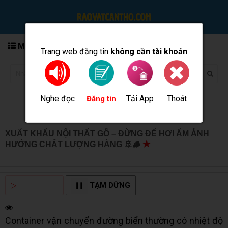
MENU
Trang web đăng tin
không cần tài khoản
Nghe đọc
Tải App
Thoát
Đăng tin
XUẤT KHẨU NỘI THẤT GỖ – ĐỪNG ĐỂ HƠI ẨM ẢNH
HƯỞNG CHẤT LƯỢNG HÀNG 🚢🪵
★
MUA BÁN TẠI
CẦN THƠ INFO
▷
NGHE ĐỌC
TẠM DỪNG
Container vận chuyển đường biển thường có nhiệt độ