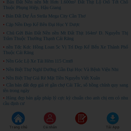
•
Bán Đất Nền nền Mt Hơn 1.600m² Đất Thịt Lộ Ôtô Tới Chổ
Thuộc Phụng Hiệp, Hậu Giang
•
Bán Đất Dự Án Stella Mega City Cần Thơ
•
Cặp Nền Đẹp Kế Bên Đại Học Y Dược
•
Chủ Gửi Bán Đất Nền nền Mt Đất Thịt 164m² Đ. Nguyễn Thị
Trâm Thuộc Thường Thạnh Cái Răng
•
nền Tđc Kdc Hồng Loan 5c Vị Trí Đẹp Kế Bến Xe Thành Phố
Thuộc Cái Răng
•
Nền Góc Lộ Xe Tải Hẽm 115 Cmt8
•
Nền Biệt Thự Nghĩ Dưỡng Gần Đại Học Và Bệnh Viện Nhi
•
Nền Biệt Thự Giá Rẻ Mặt Tiền Nguyễn Viết Xuân
•
Cần bán đất đẹp giá rẻ gần chợ Cái Tắc, sổ hồng chính quy sang
tên trong ngày
GIÁ RẺ
•
Hàng đẹp bán gấp pháp lý cực kỳ chuẩn cho anh chị em có nhu
cầu định cư
BÁN GẤP
Copyright ©
2026
Rao Vặt Miễn Phí
raovatcantho.com
chỉ hoạt động thử nghiệm
(*)
Trang chủ
Cá nhân
Đăng tin
Tải App