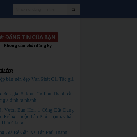
★
ĐĂNG TIN CỦA BẠN
Không cần phải đăng ký
ài trợ
ộp bán nền đẹp Vạn Phát Cái Tắc giá
HỦ NGỘP
c đẹp giá tốt khu Tân Phú Thạnh cần
c gia đình ra nhanh
HÀNG ĐẸP
ất Vườn Bán Hơn 1 Công Đất Đang
u Riêng Thuộc Tân Phú Thạnh, Châu
, Hậu Giang
ng Giá Rẻ Gần Xã Tân Phú Thạnh