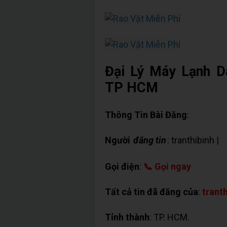
Đại Lý Máy Lạnh D
TP HCM
Thông Tin Bài Đăng
:
Người
đăng tin
: tranthibinh |
✉
Gọi điện
:
📞 Gọi ngay
Tất cả tin đã đăng của
:
trant
Tỉnh thành
: TP. HCM.