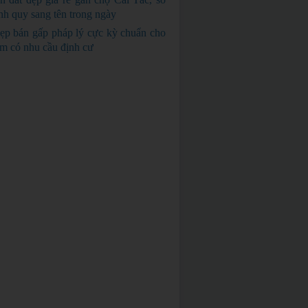
nh quy sang tên trong ngày
GIÁ RẺ
ẹp bán gấp pháp lý cực kỳ chuẩn cho
em có nhu cầu định cư
BÁN GẤP