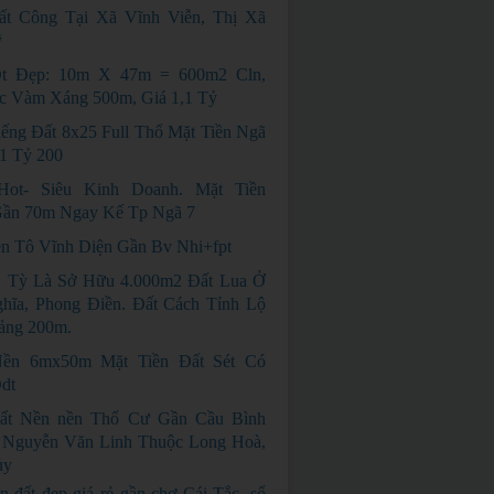
ất Công Tại Xã Vĩnh Viễn, Thị Xã
ỹ
t Đẹp: 10m X 47m = 600m2 Cln,
c Vàm Xáng 500m, Giá 1,1 Tỷ
ếng Đất 8x25 Full Thổ Mặt Tiền Ngã
1 Tỷ 200
Hot- Siêu Kinh Doanh. Mặt Tiền
ần 70m Ngay Kế Tp Ngã 7
ền Tô Vĩnh Diện Gần Bv Nhi+fpt
1 Tỳ Là Sở Hữu 4.000m2 Đất Lua Ở
hĩa, Phong Điền. Đất Cách Tỉnh Lộ
ảng 200m.
ền 6mx50m Mặt Tiền Đất Sét Có
dt
ất Nền nền Thổ Cư Gần Cầu Bình
 Nguyễn Văn Linh Thuộc Long Hoà,
ủy
n đất đẹp giá rẻ gần chợ Cái Tắc, sổ