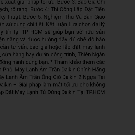
ề xuất giải pháp tối ưu. Bước 3: Báo Giá Chi
ch, rõ ràng. Bước 4: Thi Công Lắp Đặt Tiến
 kỹ thuật. Bước 5: Nghiệm Thu Và Bàn Giao
n sử dụng chi tiết. Kết Luận Lựa chọn đại lý
uy tín tại TP HCM sẽ giúp bạn sở hữu sản
điện năng và được hưởng đầy đủ chế độ bảo
cần tư vấn, báo giá hoặc lắp đặt máy lạnh
g, cửa hàng hay dự án công trình, Thiên Ngân
ể đồng hành cùng bạn. * Tham khảo thêm các
hân Phối Máy Lạnh Âm Trần Daikin Chính Hãng
áy Lạnh Âm Trần Ống Gió Daikin 2 Ngựa Tại
ikin – Giải pháp làm mát tối ưu cho không
Lắp Đặt Máy Lạnh Tủ Đứng Daikin Tại TP.HCM