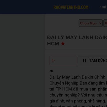
•
ĐI
ĐẠI LÝ MÁY LẠNH DAIK
HCM
★
MUA BÁN TẠI C
▷
NGHE ĐỌC
TẠM DỪN
Đại Lý Máy Lạnh Daikin Chính
Chuyên Nghiệp Bạn đang tìm ki
tại TP HCM để mua sản phẩm c
chuyên nghiệp? Với nhu cầu s
gia đình, văn phòng, nhà hàng
đơn vị cung cấp uy tín là yếu