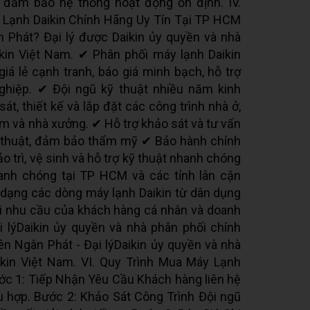
và đảm bảo hệ thống hoạt động ổn định. IV.
 Lạnh Daikin Chính Hãng Uy Tín Tại TP HCM
 Phát? Đại lý được Daikin ủy quyền và nhà
kin Việt Nam. ✔ Phân phối máy lạnh Daikin
iá lẻ cạnh tranh, báo giá minh bạch, hỗ trợ
ghiệp. ✔ Đội ngũ kỹ thuật nhiều năm kinh
t, thiết kế và lắp đặt các công trình nhà ở,
 và nhà xưởng. ✔ Hỗ trợ khảo sát và tư vấn
thuật, đảm bảo thẩm mỹ ✔ Bảo hành chính
o trì, vệ sinh và hỗ trợ kỹ thuật nhanh chóng
anh chóng tại TP HCM và các tỉnh lân cận
dạng các dòng máy lạnh Daikin từ dân dụng
i nhu cầu của khách hàng cá nhân và doanh
i lýDaikin ủy quyền và nhà phân phối chính
ên Ngân Phát - Đại lýDaikin ủy quyền và nhà
ikin Việt Nam. VI. Quy Trình Mua Máy Lạnh
ớc 1: Tiếp Nhận Yêu Cầu Khách hàng liên hệ
 hợp. Bước 2: Khảo Sát Công Trình Đội ngũ