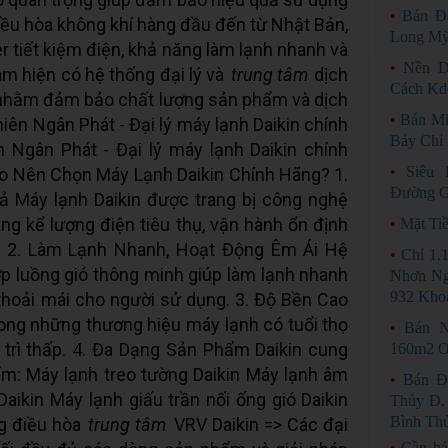
•
Bán Đ
 điều hòa không khí hàng đầu đến từ Nhật Bản,
Long M
er tiết kiệm điện, khả năng làm lạnh nhanh và
•
Nền D
Nam hiện có hệ thống đại lý và
trung tâm
dịch
Cách Kd
 nhằm đảm bảo chất lượng sản phẩm và dịch
•
Bán Mi
iên Ngân Phát - Đại lý máy lạnh Daikin chính
Bảy Chỉ 
 Ngân Phát - Đại lý máy lạnh Daikin chính
•
Siêu 
Sao Nên Chọn Máy Lạnh Daikin Chính Hãng? 1.
Đường G
ả Máy lạnh Daikin được trang bị công nghệ
áng kể lượng điện tiêu thụ, vận hành ổn định
•
Mặt Ti
ác. 2. Làm Lạnh Nhanh, Hoạt Động Êm Ái Hệ
•
Chỉ 1.
p luồng gió thông minh giúp làm lạnh nhanh
Nhơn Ng
932 Kho
hoải mái cho người sử dụng. 3. Độ Bền Cao
rong những thương hiệu máy lạnh có tuổi thọ
•
Bán N
o trì thấp. 4. Đa Dạng Sản Phẩm Daikin cung
160m2 O
m: Máy lạnh treo tường Daikin Máy lạnh âm
•
Bán Đ
Daikin Máy lạnh giấu trần nối ống gió Daikin
Thủy Đ.
Bình Th
ng điều hòa
trung tâm
VRV Daikin => Các đại
•
Cần bá