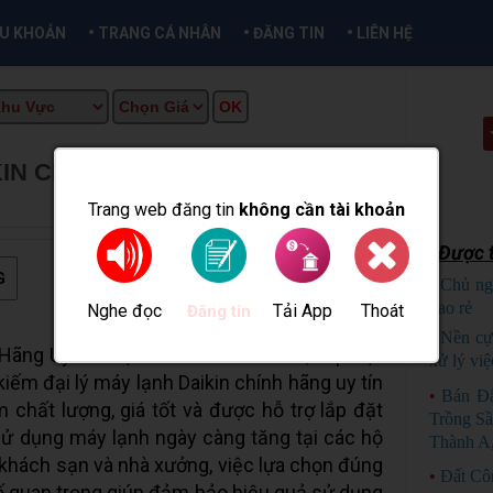
•
•
•
ỀU KHOẢN
TRANG CÁ NHÂN
ĐĂNG TIN
LIÊN HỆ
IN CHÍNH HÃNG UY TÍN TẠI TP
ẦN THƠ INFO
Trang web đăng tin
không cần tài khoản
Được t
G
•
Chủ ng
bao rẻ
C
Nghe đọc
Tải App
Thoát
Đăng tin
•
Nền cự
 Hãng Uy Tín Tại TP HCM – Giá Tốt, Lắp Đặt
xử lý việ
ếm đại lý máy lạnh Daikin chính hãng uy tín
•
Bán Đ
hất lượng, giá tốt và được hỗ trợ lắp đặt
Trồng Sầ
ử dụng máy lạnh ngày càng tăng tại các hộ
Thành A
, khách sạn và nhà xưởng, việc lựa chọn đúng
•
Đất Cô
 tố quan trọng giúp đảm bảo hiệu quả sử dụng