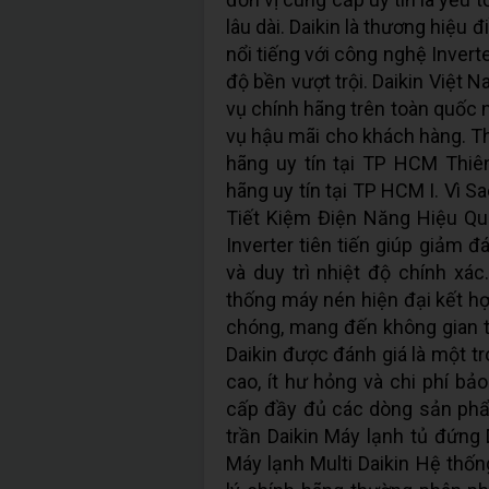
lâu dài. Daikin là thương hiệu
nổi tiếng với công nghệ Invert
độ bền vượt trội. Daikin Việt 
vụ chính hãng trên toàn quốc
vụ hậu mãi cho khách hàng. Th
hãng uy tín tại TP HCM Thiên
hãng uy tín tại TP HCM I. Vì 
Tiết Kiệm Điện Năng Hiệu Qu
Inverter tiên tiến giúp giảm đ
và duy trì nhiệt độ chính x
thống máy nén hiện đại kết hợ
chóng, mang đến không gian t
Daikin được đánh giá là một t
cao, ít hư hỏng và chi phí bả
cấp đầy đủ các dòng sản phẩ
trần Daikin Máy lạnh tủ đứng 
Máy lạnh Multi Daikin Hệ thố