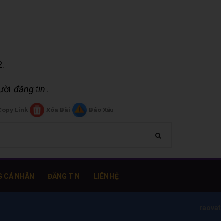
2.
gười
đăng tin
.
Copy Link
Xóa Bài
Báo Xấu
G CÁ NHÂN
ĐĂNG TIN
LIÊN HỆ
raova