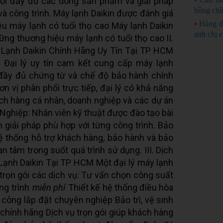
hối đầy đủ các dòng sản phẩm và giải pháp
hồng chí
và công trình. Máy lạnh Daikin được đánh giá
•
Hàng đ
u máy lạnh có tuổi thọ cao Máy lạnh Daikin
anh chị 
ững thương hiệu máy lạnh có tuổi thọ cao II.
 Lạnh Daikin Chính Hãng Uy Tín Tại TP HCM
Đại lý uy tín cam kết cung cấp máy lạnh
 đầy đủ chứng từ và chế độ bảo hành chính
n vị phân phối trực tiếp, đại lý có khả năng
ch hàng cá nhân, doanh nghiệp và các dự án
Nghiệp: Nhân viên kỹ thuật được đào tạo bài
n giải pháp phù hợp với từng công trình. Bảo
ệ thống hỗ trợ khách hàng, bảo hành và bảo
n tâm trong suốt quá trình sử dụng. III. Dịch
ạnh Daikin Tại TP HCM Một đại lý máy lạnh
 trọn gói các dịch vụ: Tư vấn chọn công suất
ng trình
miễn phí
Thiết kế hệ thống điều hòa
công lắp đặt chuyên nghiệp Bảo trì, vệ sinh
chính hãng Dịch vụ trọn gói giúp khách hàng