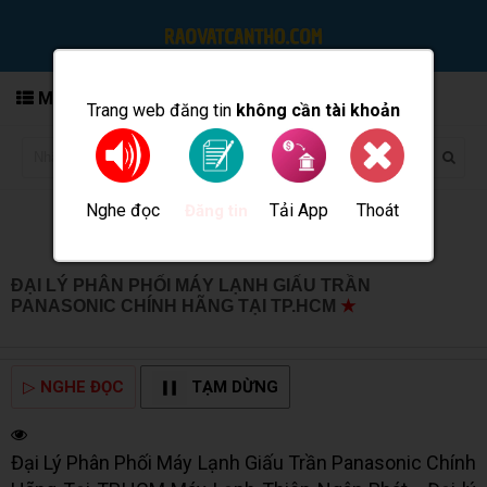
MENU
Trang web đăng tin
không cần tài khoản
Nghe đọc
Tải App
Thoát
Đăng tin
ĐẠI LÝ PHÂN PHỐI MÁY LẠNH GIẤU TRẦN
PANASONIC CHÍNH HÃNG TẠI TP.HCM
★
MUA BÁN TẠI
CẦN THƠ INFO
▷
NGHE ĐỌC
TẠM DỪNG
Đại Lý Phân Phối Máy Lạnh Giấu Trần Panasonic Chính