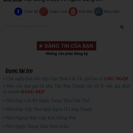
Chia Sẻ
Copy Link
Xóa Bài
Báo Xấu
★
ĐĂNG TIN CỦA BẠN
Không cần phải đăng ký
Được tài trợ
•
Chủ ngộp bán nền đẹp Vạn Phát Cái Tắc giá bao rẻ
CHỦ NGỘP
•
Nền cực đẹp giá tốt khu Tân Phú Thạnh cần xử lý việc gia đình
ra nhanh
HÀNG ĐẸP
•
Nền Đẹp Giá Rẻ Ngây Trung Tâm Cần Thơ
•
Nền Đẹp Xây Nhà Quá Ngon Ở Long Thạnh
•
Nền Nghọp Bán Gấp Kdc Đông Phú
•
Nền Ngộp Trung Tâm Ninh Kiều