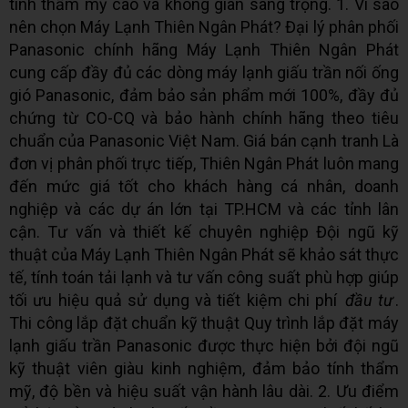
tính thẩm mỹ cao và không gian sang trọng. 1. Vì sao
nên chọn Máy Lạnh Thiên Ngân Phát? Đại lý phân phối
Panasonic chính hãng Máy Lạnh Thiên Ngân Phát
cung cấp đầy đủ các dòng máy lạnh giấu trần nối ống
gió Panasonic, đảm bảo sản phẩm mới 100%, đầy đủ
chứng từ CO-CQ và bảo hành chính hãng theo tiêu
chuẩn của Panasonic Việt Nam. Giá bán cạnh tranh Là
đơn vị phân phối trực tiếp, Thiên Ngân Phát luôn mang
đến mức giá tốt cho khách hàng cá nhân, doanh
nghiệp và các dự án lớn tại TP.HCM và các tỉnh lân
cận. Tư vấn và thiết kế chuyên nghiệp Đội ngũ kỹ
thuật của Máy Lạnh Thiên Ngân Phát sẽ khảo sát thực
tế, tính toán tải lạnh và tư vấn công suất phù hợp giúp
tối ưu hiệu quả sử dụng và tiết kiệm chi phí
đầu tư
.
Thi công lắp đặt chuẩn kỹ thuật Quy trình lắp đặt máy
lạnh giấu trần Panasonic được thực hiện bởi đội ngũ
kỹ thuật viên giàu kinh nghiệm, đảm bảo tính thẩm
mỹ, độ bền và hiệu suất vận hành lâu dài. 2. Ưu điểm