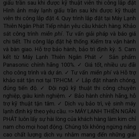
giấu trần sau khi được kỹ thuật viên thi công lắp đặt
Hình ảnh máy lạnh giấu trần sau khi được kỹ thuật
viên thi công lắp đặt 4. Quy trình lắp đặt tại Máy Lạnh
Thiên Ngân Phát Tiếp nhận yêu cầu khách hàng. Khảo
sát công trình
miễn phí
. Tư vấn giải pháp và báo giá
chi tiết. Thi công lắp đặt hệ thống. Kiểm tra vận hành
và bàn giao. Hỗ trợ bảo hành, bảo trì định kỳ. 5. Cam
kết từ Máy Lạnh Thiên Ngân Phát ✓ Sản phẩm
Panasonic chính hãng 100%. ✓ Giá tốt, nhiều ưu đãi
cho công trình và dự án. ✓ Tư vấn
miễn phí
và Hỗ trợ
khảo sát tận nơi tại TP.HCM. ✓ Lắp đặt nhanh chóng,
đúng tiến độ. ✓ Đội ngũ kỹ thuật thi công chuyên
nghiệp, giàu kinh nghiệm. ✓ Bảo hành chính hãng, hỗ
trợ kỹ thuật tận tâm. ✓ Dịch vụ bảo trì, vệ sinh máy
lạnh định kỳ theo yêu cầu. => MÁY LẠNH THIÊN NGÂN
PHÁT luôn lấy sự hài lòng của khách hàng làm kim chỉ
nam cho mọi hoạt động. Chúng tôi không ngừng nâng
cao chất lượng dịch vụ nhằm mang đến những giải