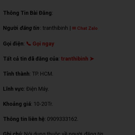
Thông Tin Bài Đăng
:
Người
đăng tin
: tranthibinh |
✉ Chat Zalo
Gọi điện
:
📞 Gọi ngay
Tất cả tin đã đăng của
:
tranthibinh ➤
Tỉnh thành
: TP. HCM.
Lĩnh vực
: Điện Máy.
Khoảng giá
: 10-20Tr.
Thông tin liên hệ
: 0909333162.
Ghi chú
: Nội dung thuộc về người
đăng tin
.