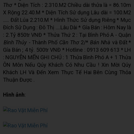
Thơ
* Diện Tích : 2.310.M2 Chiều dài thửa là = 86.10m
X Rộng 22.40.M * Diện Tích Sử dụng Lâu dài = 100.M2
..... Đất Lúa 2.210.M * Hình Thức Sử dụng Riêng * Mục
Đích Sử Dụng : Đô Thị ....Lâu Dài * Gía Bán : Hôm Nay là
: 2.Tỷ 850tr VNĐ * Thửa Thứ 2 : Tại Bình Phó A - Quận
Bình Thủy
- Thành Phố
Cần Thơ
2/*
Bán Nhà
và Đất *
Gía Bán ; 4 tỷ. 500tr VNĐ * Hotline : 0913 609 613 * LH
: NGUYỄN MẾN GHI CHÚ : 1 Thửa Bình Phó A + 1 Thửa
ÔN Môn Nếu Qúy Khách Có Nhu Cầu ! Xin Mời Qúy
Khách LH Và Đến Xem Thực Tế Hai Bên Cùng Thỏa
Thuận Được .
Hình ảnh
: