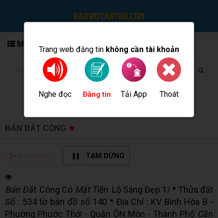
MENU
Trang web đăng tin
không cần tài khoản
Nghe đọc
Tải App
Thoát
Đăng tin
BÁN ĐẤT CÔNG
★
MUA BÁN TẠI CẦN THƠ INFO
▷
NGHE ĐỌC
TẠM DỪNG
Bán Đất
Công Có
Mặt Tiền
Lộ Sáng Đẹp 1/ * Thửa đất
Số : 534 tờ bản đồ số 140 * Địa Chỉ : KV Bình Hòa B -
Phường Phước Thới - Quận ÔN Môn - Thành Phố
Cần