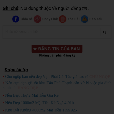
Ghi chú
: Nội dung thuộc về người
đăng tin
.
Chia Sẻ
Copy Link
Xóa Bài
Báo Xấu
★
ĐĂNG TIN CỦA BẠN
Không cần phải đăng ký
Được tài trợ
•
Chủ ngộp bán nền đẹp Vạn Phát Cái Tắc giá bao rẻ
CHỦ NGỘP
•
Nền cực đẹp giá tốt khu Tân Phú Thạnh cần xử lý việc gia đình
ra nhanh
HÀNG ĐẸP
•
Nền Biệt Thự 2 Mặt Tiền Giá Rẻ
•
Nền Đẹp 1000m2 Mặt Tiền Kế Ngã 4-91b
•
Khu Đất Khủng 4000m2 Mặt Tiền Tình 925