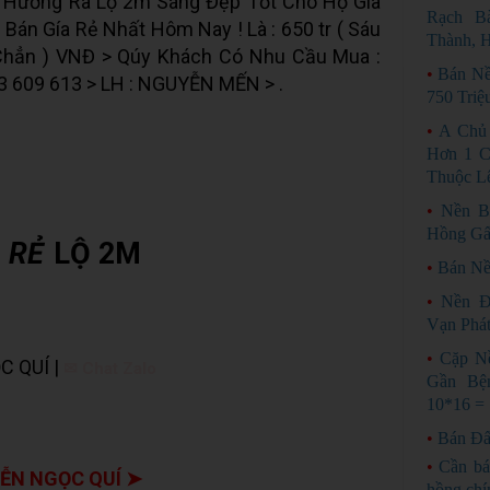
 Hướng Ra Lộ 2m Sáng Đẹp Tốt Cho Hộ Gia
Rạch B
 Bán Gía Rẻ Nhất Hôm Nay ! Là : 650 tr ( Sáu
Thành, 
hẳn ) VNĐ > Qúy Khách Có Nhu Cầu Mua :
•
Bán Nề
913 609 613 > LH : NGUYỄN MẾN > .
750 Triệ
•
A Chủ
Hơn 1 C
Thuộc Lê
•
Nền B
Hồng G
 RẺ
LỘ 2M
•
Bán Nề
•
Nền Đ
Vạn Phát
•
Cặp N
C QUÍ |
✉ Chat Zalo
Gần Bệ
10*16 =
•
Bán Đấ
•
Cần bá
ỄN NGỌC QUÍ ➤
hồng chí