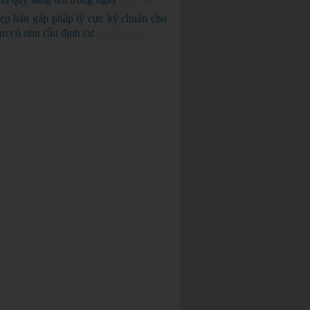
GIÁ RẺ
ẹp bán gấp pháp lý cực kỳ chuẩn cho
em có nhu cầu định cư
BÁN GẤP