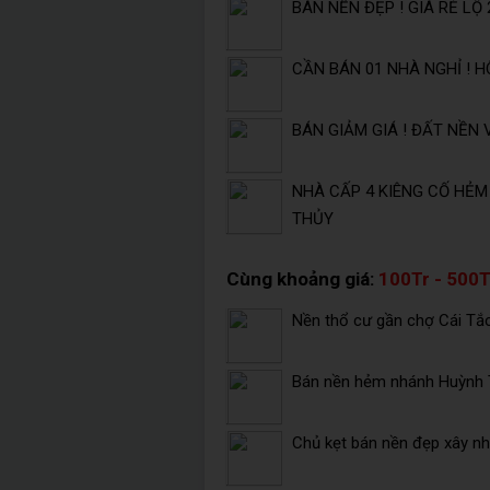
BÁN NỀN ĐẸP ! GIÁ RẺ LỘ
CẦN BÁN 01 NHÀ NGHỈ ! H
BÁN GIẢM GIÁ ! ĐẤT NỀN 
NHÀ CẤP 4 KIÊNG CỐ HẺM
THỦY
Cùng khoảng giá:
100Tr - 500T
Nền thổ cư gần chợ Cái Tắc
Bán nền hẻm nhánh Huỳnh T
Chủ kẹt bán nền đẹp xây nh