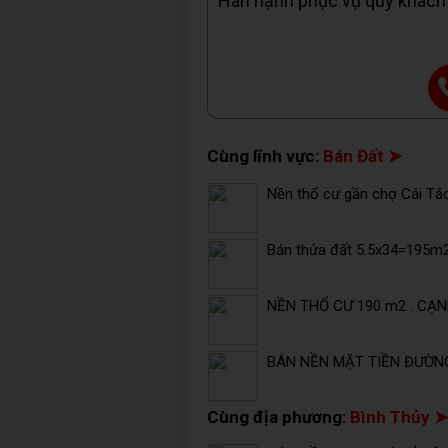
Hân hạnh phục vụ quý khách
Cùng lĩnh vực:
Bán Đất ➤
Nền thổ cư gần chợ Cái Tắc
Bán thửa đất 5.5x34=195m2
NỀN THỔ CƯ 190 m2 . CẠN
BÁN NỀN MẶT TIỀN ĐƯỜNG
Cùng địa phương:
Bình Thủy ➤