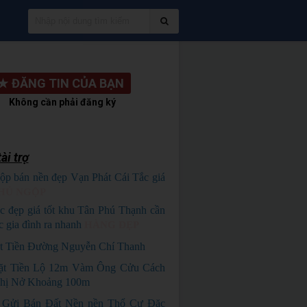
★
ĐĂNG TIN CỦA BẠN
Không cần phải đăng ký
ài trợ
ộp bán nền đẹp Vạn Phát Cái Tắc giá
HỦ NGỘP
c đẹp giá tốt khu Tân Phú Thạnh cần
c gia đình ra nhanh
HÀNG ĐẸP
t Tiền Đường Nguyễn Chí Thanh
ặt Tiền Lộ 12m Vàm Ông Cửu Cách
hị Nở Khoảng 100m
 Gửi Bán Đất Nền nền Thổ Cư Đặc