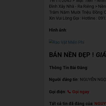
19/11/2045 >
Mặt Tiền
! Nhìn
Đình Xây Nhà - Ra Riêng > Nền
Trăm Năm Mười Triệu Đồng C
Xin Vui Lòng Gọi : Hotline : 0
Hình ảnh
:
BÁN NỀN ĐẸP !
GIÁ
Thông Tin Bài Đăng
:
Người
đăng tin
: NGUYỄN NGỌ
Gọi điện
:
📞 Gọi ngay
Tất cả tin đã đăng của
:
NGUY