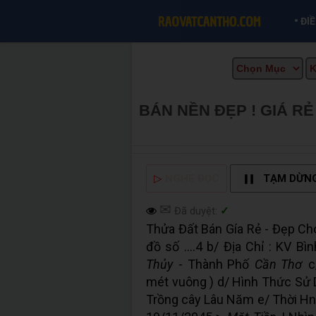
•
ĐI
BÁN NỀN ĐẸP ! GIÁ RẺ
INFO
▷
NGHE ĐỌC
TẠM DỪN
✉
Đã duyệt:
✓
Thửa Đất Bán Gía Rẻ - Đẹp Cho
đồ số ....4 b/ Địa Chỉ : KV 
Thủy
- Thành Phố
Cần Thơ
c
mét vuông ) d/ Hình Thức Sử 
Trồng cây Lâu Năm e/ Thời Hn