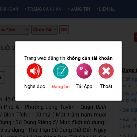
•
•
•
ỀU KHOẢN
TRANG CÁ NHÂN
ĐĂNG TIN
LIÊN HỆ
 LỘ 2M
★
MUA BÁN TẠI CẦN THƠ
Trang web đăng tin
không cần tài khoản
Được t
G
•
Chủ ng
bao rẻ
C
Nghe đọc
Tải App
Thoát
Đăng tin
•
Nền cự
 Hộ Gia Đình a/ Thừa đất số : 1470 ...tờ Bản
xử lý việ
Bình Phó A - Phường Long Tuyền - Quận
Bình
•
Đất Mặ
/ Diện Tích : 150.m2 ( Một trăm năm mươi
•
Bán M
Dụng : Sử Dụng Riêng đ/ Mục đích sử dụng :
Huỳnh T
5 sử dụng : Thời Hạn Sử Dụng Đất Đến Ngày
•
A Chủ