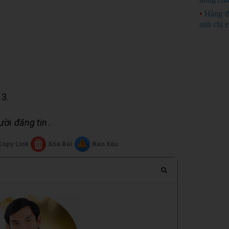
•
Hàng đ
anh chị 
13.
gười
đăng tin
.
Copy Link
Xóa Bài
Báo Xấu