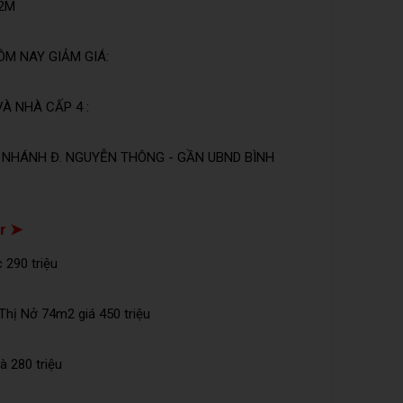
 2M
ÔM NAY GIẢM GIÁ:
VÀ NHÀ CẤP 4 :
 NHÁNH Đ. NGUYỄN THÔNG - GẦN UBND BÌNH
r ➤
 290 triệu
hị Nở 74m2 giá 450 triệu
à 280 triệu