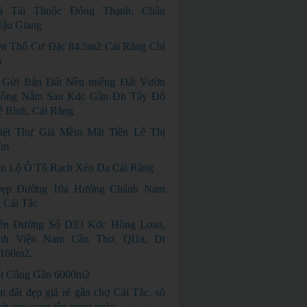
à Tài Thuộc Đông Thạnh, Châu
Hậu Giang
n Thổ Cư Đặc 84.5m2 Cái Răng Chỉ
u
 Gửi Bán Đất Nền miếng Đất Vườn
ông Nằm Sau Kdc Gần Đh Tây Đô
 Bình, Cái Răng
iệt Thự Giá Mềm Mặt Tiền Lê Thị
ấm
n Lộ Ô Tô Rạch Xẻo Da Cái Răng
ẹp Đường 10a Hướng Chánh Nam
 Cái Tắc
ền Đường Số D33 Kdc Hồng Loan,
nh Viện Nam Cần Thơ, Ql1a, Dt
 160m2.
t Công Gần 6000m2
n đất đẹp giá rẻ gần chợ Cái Tắc, sổ
nh quy sang tên trong ngày