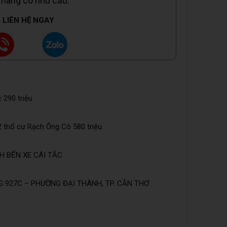
 hàng có nhu cầu.
LIÊN HỆ NGAY
 290 triệu
 thổ cư Rạch Ông Cò 580 triệu
H BẾN XE CÁI TẮC
 927C – PHƯỜNG ĐẠI THÀNH, TP. CẦN THƠ