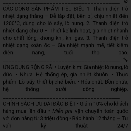
________________________________________ ⚙️
CÁC DÒNG SẢN PHẨM TIÊU BIỂU 1. Thanh điện trở
nhiệt dạng thẳng – Dễ lắp đặt, bền bỉ, chịu nhiệt đến
1200°C, dùng cho lò sấy, lò nung. 2. Thanh điện trở
nhiệt dạng chữ U – Thiết kế linh hoạt, gia nhiệt nhanh
cho chất lỏng, không khí, khí gas. 3. Thanh điện trở
nhiệt dạng xoắn ốc – Gia nhiệt mạnh mẽ, tiết kiệm
điện năng, tuổi thọ cao.
________________________________________ 🔧
ỨNG DỤNG RỘNG RÃI • Luyện kim: Gia nhiệt lò nung, lò
đúc. • Nhựa: Hệ thống ép, gia nhiệt khuôn. • Thực
phẩm: Lò sấy, thiết bị chế biến. • Hóa chất: Bồn chứa,
hệ thống sưởi công nghiệp.
________________________________________
CHÍNH SÁCH ƯU ĐÃI ĐẶC BIỆT • Giảm 10% cho khách
hàng mua lần đầu •
Miễn phí
vận chuyển toàn quốc
với đơn hàng từ 3 triệu đồng • Bảo hành 12 tháng – Tư
vấn kỹ thuật 24/7