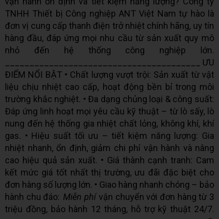
vận hành ổn định và tiết kiệm năng lượng? Công ty
TNHH Thiết bị Công nghiệp ANT Việt Nam tự hào là
đơn vị cung cấp thanh điện trở nhiệt chính hãng, uy tín
hàng đầu, đáp ứng mọi nhu cầu từ sản xuất quy mô
nhỏ đến hệ thống công nghiệp lớn.
________________________________________ ƯU
ĐIỂM NỔI BẬT • Chất lượng vượt trội: Sản xuất từ vật
liệu chịu nhiệt cao cấp, hoạt động bền bỉ trong môi
trường khắc nghiệt. • Đa dạng chủng loại & công suất:
Đáp ứng linh hoạt mọi yêu cầu kỹ thuật – từ lò sấy, lò
nung đến hệ thống gia nhiệt chất lỏng, không khí, khí
gas. • Hiệu suất tối ưu – tiết kiệm năng lượng: Gia
nhiệt nhanh, ổn định, giảm chi phí vận hành và nâng
cao hiệu quả sản xuất. • Giá thành cạnh tranh: Cam
kết mức giá tốt nhất thị trường, ưu đãi đặc biệt cho
đơn hàng số lượng lớn. • Giao hàng nhanh chóng – bảo
hành chu đáo:
Miễn phí
vận chuyển với đơn hàng từ 3
triệu đồng, bảo hành 12 tháng, hỗ trợ kỹ thuật 24/7.