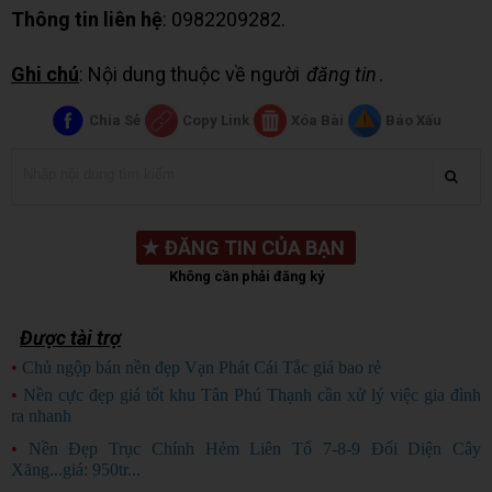
Thông tin liên hệ
: 0982209282.
Ghi chú
: Nội dung thuộc về người
đăng tin
.
Chia Sẻ
Copy Link
Xóa Bài
Báo Xấu
★
ĐĂNG TIN CỦA BẠN
Không cần phải đăng ký
Được tài trợ
•
Chủ ngộp bán nền đẹp Vạn Phát Cái Tắc giá bao rẻ
CHỦ NGỘP
•
Nền cực đẹp giá tốt khu Tân Phú Thạnh cần xử lý việc gia đình
ra nhanh
HÀNG ĐẸP
•
Nền Đẹp Trục Chính Hẻm Liên Tổ 7-8-9 Đối Diện Cây
Xăng...giá: 950tr...