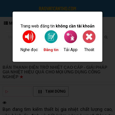
MENU
Trang web đăng tin
không cần tài khoản
Nghe đọc
Tải App
Thoát
Đăng tin
BÁN THANH ĐIỆN TRỞ NHIỆT CAO CẤP - GIẢI PHÁP
GIA NHIỆT HIỆU QUẢ CHO MỌI ỨNG DỤNG CÔNG
NGHIỆP
★
MUA BÁN TẠI CẦN THƠ INFO
▷
NGHE ĐỌC
TẠM DỪNG
Bạn đang tìm kiếm thiết bị gia nhiệt chất lượng cao,