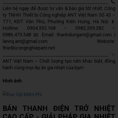
________________________________________ 📞
Liên hệ ngay để được tư vấn & báo giá tốt nhất: Công
ty TNHH Thiết bị Công nghiệp ANT Việt Nam Số 43 –
TT1, KĐT Văn Phú, Phường Kiến Hưng, Hà Nội 📱
Hotline: 0904.592.168 – 0982.209.282 –
0986.475.548 📧 Email: thanhdungant@gmail.com |
lannq.ant@gmail.com Website:
thietbicongnghiepant.net
________________________________________ ✨
ANT Việt Nam – Chất lượng tạo nên khác biệt, đồng
hành cùng mọi dự án gia nhiệt của bạn! .
Hình ảnh
:
BÁN THANH ĐIỆN TRỞ NHIỆT
CAO CẤP - GIẢI PHÁP GIA NHIỆT