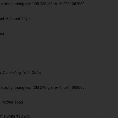
trường, thùng rác 120l 240 giá rẻ- lh 0911082000
nh Kiều chỉ 1 tỷ 4
iều
n, Giao Hàng Toàn Quốc
trường, thùng rác 120l 240 giá rẻ- lh 0911082000
õ Trường Toán
 1tỷ050 71.4 m2