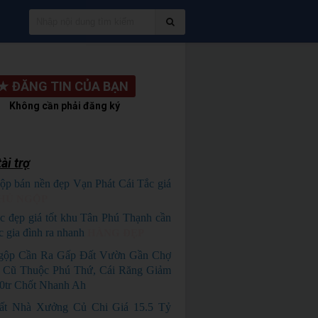
★
ĐĂNG TIN CỦA BẠN
Không cần phải đăng ký
ài trợ
ộp bán nền đẹp Vạn Phát Cái Tắc giá
HỦ NGỘP
c đẹp giá tốt khu Tân Phú Thạnh cần
c gia đình ra nhanh
HÀNG ĐẸP
gộp Cần Ra Gấp Đất Vườn Gần Chợ
 Cũ Thuộc Phú Thứ, Cái Răng Giảm
0tr Chốt Nhanh Ah
ất Nhà Xưởng Củ Chi Giá 15.5 Tỷ