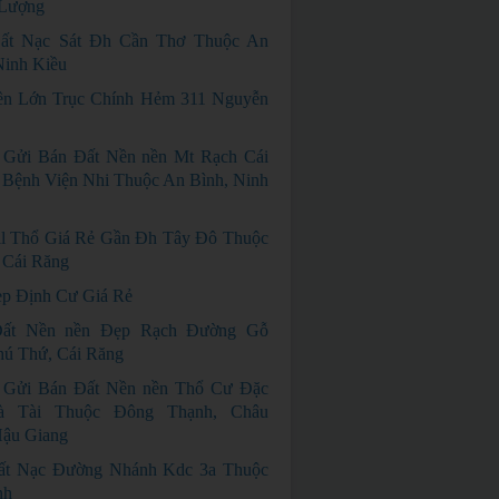
Lượng
ất Nạc Sát Đh Cần Thơ Thuộc An
Ninh Kiều
n Lớn Trục Chính Hẻm 311 Nguyễn
 Gửi Bán Đất Nền nền Mt Rạch Cái
Bệnh Viện Nhi Thuộc An Bình, Ninh
ll Thổ Giá Rẻ Gần Đh Tây Đô Thuộc
 Cái Răng
p Định Cư Giá Rẻ
ất Nền nền Đẹp Rạch Đường Gỗ
hú Thứ, Cái Răng
 Gửi Bán Đất Nền nền Thổ Cư Đặc
à Tài Thuộc Đông Thạnh, Châu
Hậu Giang
ất Nạc Đường Nhánh Kdc 3a Thuộc
nh