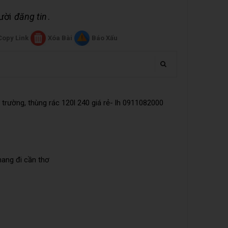
gười
đăng tin
.
Copy Link
Xóa Bài
Báo Xấu
trường, thùng rác 120l 240 giá rẻ- lh 0911082000
mang đi cần thơ