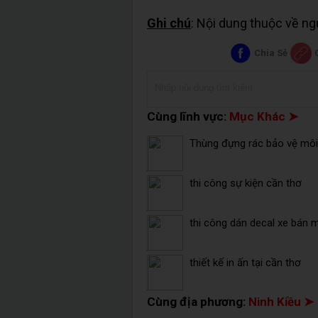
Ghi chú
: Nội dung thuộc về n
Chia Sẻ
Cùng lĩnh vực:
Mục Khác ➤
Thùng đựng rác bảo vệ môi 
thi công sự kiện cần thơ
thi công dán decal xe bán 
thiết kế in ấn tại cần thơ
Cùng địa phương:
Ninh Kiều ➤