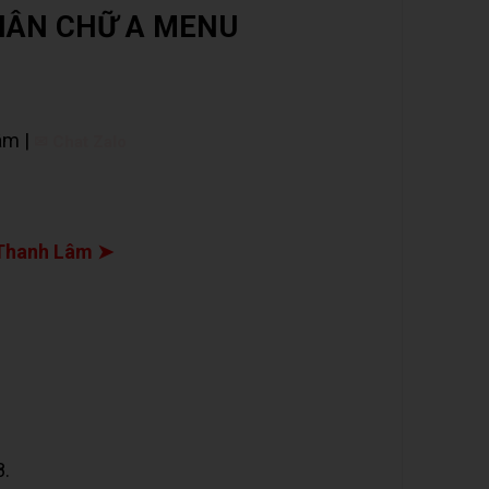
HÂN CHỮ A MENU
âm |
✉ Chat Zalo
Thanh Lâm ➤
8.