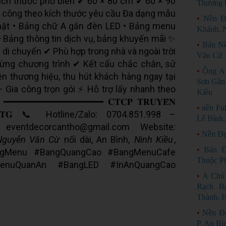
Kích thước phổ biến ✔ 60 × 80 cm ✔ 60 × 90
Thương 
 công theo kích thước yêu cầu Đa dạng mẫu
•
Nền Đ
mặt • Bảng chữ A gắn đèn LED • Bảng menu
Khánh, 
 • Bảng thông tin dịch vụ, bảng khuyến mãi ✨
•
Bán Nề
 di chuyển ✔ Phù hợp trong nhà và ngoài trời
Văn Cừ
từng chương trình ✔ Kết cấu chắc chắn, sử
•
Ông A
n thương hiệu, thu hút khách hàng ngay tại
Sơn Gần 
 Gia công trọn gói ⚡ Hỗ trợ lấy nhanh theo
Kiều
━━━━━━━━━━━━━━━━━━ 𝐂𝐓𝐂𝐏 𝐓𝐑𝐔𝐘𝐄̂̀𝐍
•
nền Fu
́𝐎 𝐊𝐓𝐆 📞 Hotline/Zalo: 0704.851.998 –
Lê Bình,
eventdecorcantho@gmail.com Website:
•
Nền Đẹ
Nguyễn Văn Cừ
nối dài, An Bình,
Ninh Kiều
,
•
Bán Đ
Menu #BangQuangCao #BangMenuCafe
Thuộc P
enuQuanAn #BangLED #InAnQuangCao
•
A Chủ
Rạch B
Thành, 
•
Nền Đ
P. An Bì