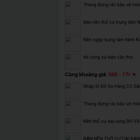
Thùng đựng rác bảo vệ môi 
Bán nền thổ cư trung tâm Ni
Nền ngộp trung tâm Ninh K
thi công sự kiện cần thơ
Cùng khoảng giá:
500 - 1Tr ➤
Nhập Sỉ Đồ Da Hàng Có Sẵ
Thùng đựng rác bảo vệ môi 
Nền thổ cư sau lưng ĐH V
BÁN NỀN THỔ CƯ CAI RANG