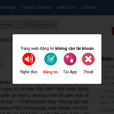
•
•
•
ỀU KHOẢN
TRANG CÁ NHÂN
ĐĂNG TIN
LIÊN HỆ
 CHỮ A MENU
★
MUA BÁN TẠI
Trang web đăng tin
không cần tài khoản
Được t
G
•
Chủ ng
bao rẻ
C
Nghe đọc
Tải App
Thoát
Đăng tin
•
Nền cự
I PHÁP QUẢNG CÁO HIỆU QUẢ CHO MỌI CỬA
xử lý việ
ngay từ cái nhìn đầu tiên? Một chiếc bảng
•
Chủ N
uyền tải menu, chương trình khuyến mãi và
Phú Thứ
ổi bật. ✅ Chất liệu bền đẹp • Khung sắt hộp
Mạnh 12
Formex PVC chống nước, nhẹ và bền • In KTS,
•
Bán Đ