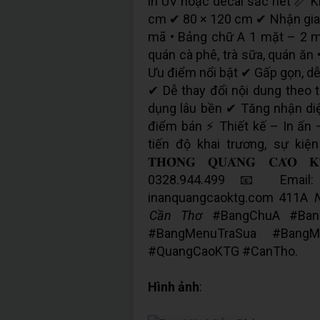
in UV hoặc decal sắc nét 📏 
cm ✔ 80 × 120 cm ✔ Nhận gia
mã • Bảng chữ A 1 mặt – 2 
quán cà phê, trà sữa, quán ăn
Ưu điểm nổi bật ✔ Gấp gọn, dễ
✔ Dễ thay đổi nội dung theo 
dụng lâu bền ✔ Tăng nhận diệ
điểm bán ⚡ Thiết kế – In ấn –
tiến độ khai trương, sự kiện 
𝐓𝐇𝐎̂𝐍𝐆 𝐐𝐔𝐀̉𝐍𝐆 𝐂𝐀
0328.944.499 📧 Email: 
inanquangcaoktg.com 411A
Cần Thơ
#BangChuA #Bang
#BangMenuTraSua #BangM
#QuangCaoKTG #CanTho.
Hình ảnh
: