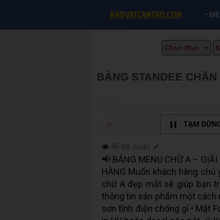
•
ĐI
BẢNG STANDEE CHÂN
CẦN THƠ INFO
▷
NGHE ĐỌC
TẠM DỪN
✉
Đã duyệt:
✓
📢 BẢNG MENU CHỮ A – GIẢ
HÀNG Muốn khách hàng chú ý 
chữ A đẹp mắt sẽ giúp bạn tr
thông tin sản phẩm một cách n
sơn tĩnh điện chống gỉ • Mặt 