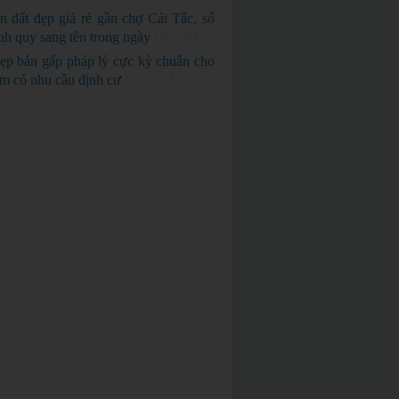
n đất đẹp giá rẻ gần chợ Cái Tắc, sổ
nh quy sang tên trong ngày
GIÁ RẺ
ẹp bán gấp pháp lý cực kỳ chuẩn cho
em có nhu cầu định cư
BÁN GẤP