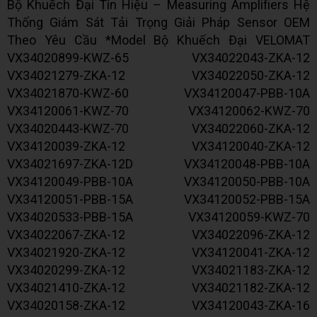
Bộ Khuếch Đại Tín Hiệu – Measuring Amplifiers Hệ
Thống Giám Sát Tải Trọng Giải Pháp Sensor OEM
Theo Yêu Cầu *Model Bộ Khuếch Đại VELOMAT
VX34020899-KWZ-65 VX34022043-ZKA-12
VX34021279-ZKA-12 VX34022050-ZKA-12
VX34021870-KWZ-60 VX34120047-PBB-10A
VX34120061-KWZ-70 VX34120062-KWZ-70
VX34020443-KWZ-70 VX34022060-ZKA-12
VX34120039-ZKA-12 VX34120040-ZKA-12
VX34021697-ZKA-12D VX34120048-PBB-10A
VX34120049-PBB-10A VX34120050-PBB-10A
VX34120051-PBB-15A VX34120052-PBB-15A
VX34020533-PBB-15A VX34120059-KWZ-70
VX34022067-ZKA-12 VX34022096-ZKA-12
VX34021920-ZKA-12 VX34120041-ZKA-12
VX34020299-ZKA-12 VX34021183-ZKA-12
VX34021410-ZKA-12 VX34021182-ZKA-12
VX34020158-ZKA-12 VX34120043-ZKA-16