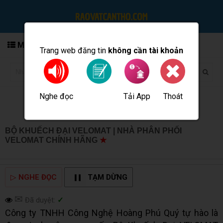
MENU
Trang web đăng tin
không cần tài khoản
Nghe đọc
Tải App
Thoát
Đăng tin
BỘ KHUẾCH ĐẠI VELOMAT | NHÀ PHÂN PHỐI
VELOMAT CHÍNH HÃNG
★
MUA BÁN TẠI CẦN THƠ
INFO
▷
NGHE ĐỌC
TẠM DỪNG
✉
Đã duyệt:
✓
Công ty TNHH Công Nghệ Hoàng Phú Quý tự hào là