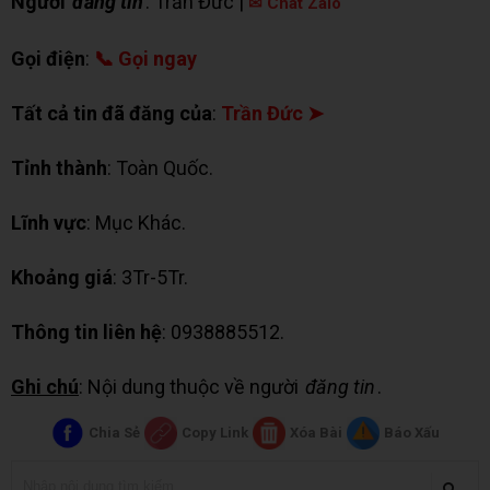
Người
đăng tin
: Trần Đức |
✉ Chat Zalo
Gọi điện
:
📞 Gọi ngay
Tất cả tin đã đăng của
:
Trần Đức ➤
Tỉnh thành
: Toàn Quốc.
Lĩnh vực
: Mục Khác.
Khoảng giá
: 3Tr-5Tr.
Thông tin liên hệ
: 0938885512.
Ghi chú
: Nội dung thuộc về người
đăng tin
.
Chia Sẻ
Copy Link
Xóa Bài
Báo Xấu