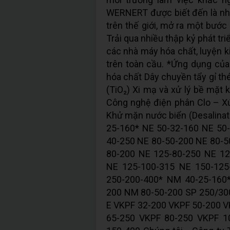
WERNERT được biết đến là nh
trên thế giới, mở ra một bước
Trải qua nhiều thập kỷ phát tr
các nhà máy hóa chất, luyện k
trên toàn cầu. *Ứng dụng củ
hóa chất Dây chuyền tẩy gỉ thé
(TiO₂) Xi mạ và xử lý bề mặt k
Công nghệ điện phân Clo – Xút
Khử mặn nước biển (Desalina
25-160* NE 50-32-160 NE 50
40-250 NE 80-50-200 NE 80-5
80-200 NE 125-80-250 NE 12
NE 125-100-315 NE 150-125
250-200-400* NM 40-25-160
200 NM 80-50-200 SP 250/30
E VKPF 32-200 VKPF 50-200 
65-250 VKPF 80-250 VKPF 1