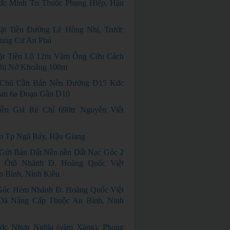
dc Minh Trí Thuộc Phụng Hiệp, Hậu
ặt Tiền Đường Lê Hồng Nhi, Trước
ung Cư An Phú
ặt Tiền Lộ 12m Vàm Ông Cửu Cách
hị Nở Khoảng 100m
 Chủ Cần Bán Nền Đường D15 Kdc
an 6a Đoạn Gần D10
iền Giá Rẻ Chỉ 690tr Nguyễn Viết
n Tp Ngã Bảy, Hậu Giang
Gửi Bán Đất Nền nền Đất Nạc Góc 2
 Ôtô Nhánh Đ. Hoàng Quốc Việt
 Bình, Ninh Kiều
Góc Hẻm Nhánh Đ. Hoàng Quốc Việt
Đã Nâng Cấp Thuộc An Bình, Ninh
dc Nhơn Nghĩa (vàm Xáng), Phong