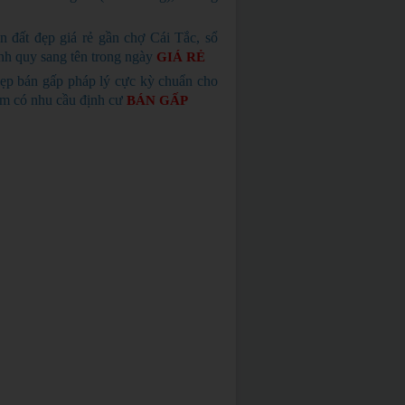
n đất đẹp giá rẻ gần chợ Cái Tắc, sổ
nh quy sang tên trong ngày
GIÁ RẺ
ẹp bán gấp pháp lý cực kỳ chuẩn cho
em có nhu cầu định cư
BÁN GẤP