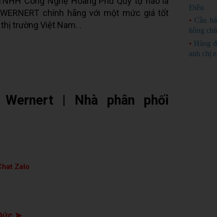
y TNHH Công Nghệ Hoàng Phú Quý tự hào là
Điền
WERNERT chính hãng với một mức giá tốt
•
Cần bá
thị trường Việt Nam. .
hồng chí
•
Hàng đ
anh chị 
 Wernert | Nhà phân phối
hat Zalo
Đức ➤