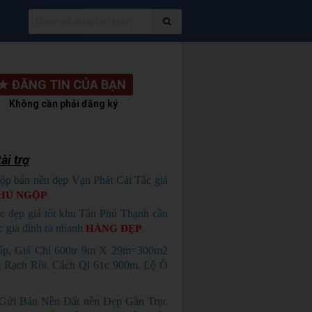
★
ĐĂNG TIN CỦA BẠN
Không cần phải đăng ký
ài trợ
ộp bán nền đẹp Vạn Phát Cái Tắc giá
HỦ NGỘP
c đẹp giá tốt khu Tân Phú Thạnh cần
c gia đình ra nhanh
HÀNG ĐẸP
p, Giá Chỉ 600tr 9m X 29m=300m2
 Rạch Rồi. Cách Ql 61c 900m. Lộ Ô
 Gửi Bán Nền Đất nền Đẹp Gần Trục