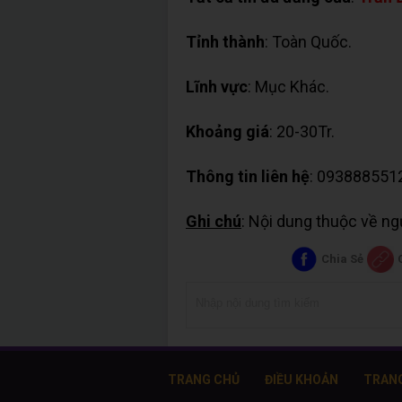
Tỉnh thành
: Toàn Quốc.
Lĩnh vực
: Mục Khác.
Khoảng giá
: 20-30Tr.
Thông tin liên hệ
: 093888551
Ghi chú
: Nội dung thuộc về n
Chia Sẻ
TRANG CHỦ
ĐIỀU KHOẢN
TRAN