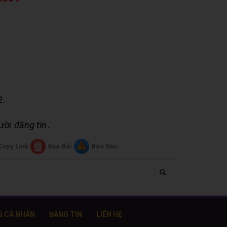
2.
gười
đăng tin
.
Copy Link
Xóa Bài
Báo Xấu
G CÁ NHÂN
ĐĂNG TIN
LIÊN HỆ