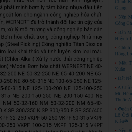
Chính K
à phát minh bơm ly tâm bằng nhựa đầu tiên
Giang
 ngoặt lớn cho ngành công nghiệp hóa chất.
•
Nền M
iển, WERNERT đã trở thành đối tác tin cậy của
Cổng Ch
im, xử lý môi trường và công nghiệp bán dẫn
•
Bán M
a Bơm hóa chất trong công nghiệp Nhà máy
Huỳnh T
p (Steel Pickling) Công nghiệp Titan Dioxide
•
Chính
im loại Khai thác và tinh luyện kim loại màu
Hồng Lo
 (Chlor-Alkali) Xử lý nước thải công nghiệp
•
Mặt T
tion) *Model Bơm hóa chất WERNERT NE 40-
Xuân
-32-200 NE 50-32-250 NE 65-40-200 NE 65-
•
Đất Nề
0-250 NE 80-50-315 NE 100-65-250 NE 125-
•
A Chủ 
5-80-315 NE 125-100-200 NE 125-100-250
Mt Hẻm
-315 NE 200-150-250 NE 200-150-400 NE
Thuộc An
* NM 50-32-160 NM 50-32-200 NM 65-40-
•
☘️nền 
0 K SP 300/350 K SP 300/350 E SP 350/400
Lộ Ôtô 
VKPF 32-250 VKPF 50-250 VKPF 50-315 VKPF
Kiều☘️
00-250 VKPF 100-315 VKPF 125-315 VKPF
•
Nền K