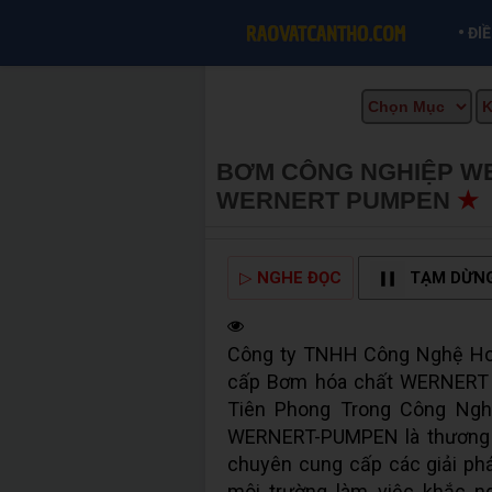
•
ĐI
BƠM CÔNG NGHIỆP WE
WERNERT PUMPEN
★
▷
NGHE ĐỌC
TẠM DỪN
Công ty TNHH Công Nghệ Hoà
cấp Bơm hóa chất WERNERT 
Tiên Phong Trong Công Ng
WERNERT-PUMPEN là thương 
chuyên cung cấp các giải p
môi trường làm việc khắc n