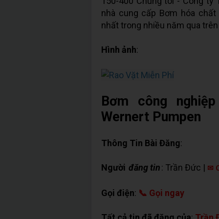
150-400 Chúng tôi - Công t
nhà cung cấp Bơm hóa chất 
nhất trong nhiều năm qua trên 
Hình ảnh
:
Bơm công nghiệp
Wernert Pumpen
Thông Tin Bài Đăng
:
Người
đăng tin
: Trần Đức |
✉ C
Gọi điện
:
📞 Gọi ngay
Tất cả tin đã đăng của
:
Trần 