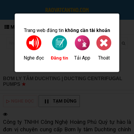
MENU
Trang web đăng tin
không cần tài khoản
Nghe đọc
Tải App
Thoát
Đăng tin
BƠM LY TÂM DUCHTING | DUCTING CENTRIFUGAL
PUMPS
★
MUA BÁN TẠI CẦN THƠ INFO
▷
NGHE ĐỌC
TẠM DỪNG
Công ty TNHH Công Nghệ Hoàng Phú Quý tự hào là
đơn vị chuyên cung cấp Bơm ly tâm Duchting chính