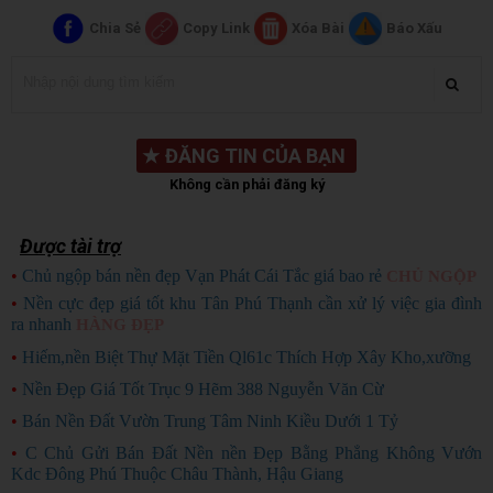
Chia Sẻ
Copy Link
Xóa Bài
Báo Xấu
★
ĐĂNG TIN CỦA BẠN
Không cần phải đăng ký
Được tài trợ
•
Chủ ngộp bán nền đẹp Vạn Phát Cái Tắc giá bao rẻ
CHỦ NGỘP
•
Nền cực đẹp giá tốt khu Tân Phú Thạnh cần xử lý việc gia đình
ra nhanh
HÀNG ĐẸP
•
Hiếm,nền Biệt Thự Mặt Tiền Ql61c Thích Hợp Xây Kho,xưỡng
•
Nền Đẹp Giá Tốt Trục 9 Hẽm 388 Nguyễn Văn Cừ
•
Bán Nền Đất Vườn Trung Tâm Ninh Kiều Dưới 1 Tỷ
•
C Chủ Gửi Bán Đất Nền nền Đẹp Bằng Phẳng Không Vướn
Kdc Đông Phú Thuộc Châu Thành, Hậu Giang