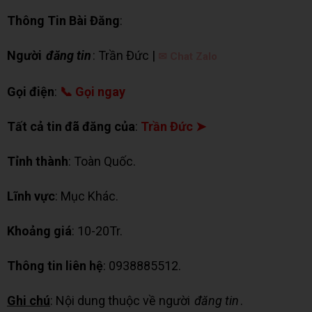
Thông Tin Bài Đăng
:
Người
đăng tin
: Trần Đức |
✉ Chat Zalo
Gọi điện
:
📞 Gọi ngay
Tất cả tin đã đăng của
:
Trần Đức ➤
Tỉnh thành
: Toàn Quốc.
Lĩnh vực
: Mục Khác.
Khoảng giá
: 10-20Tr.
Thông tin liên hệ
: 0938885512.
Ghi chú
: Nội dung thuộc về người
đăng tin
.