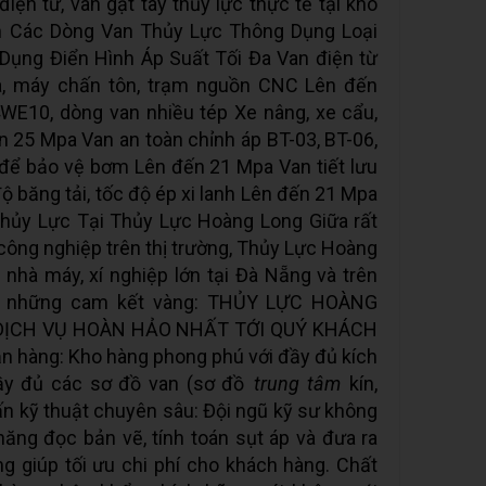
điện từ, van gạt tay thủy lực thực tế tại kho
h Các Dòng Van Thủy Lực Thông Dụng Loại
ụng Điển Hình Áp Suất Tối Đa Van điện từ
, máy chấn tôn, trạm nguồn CNC Lên đến
WE10, dòng van nhiều tép Xe nâng, xe cẩu,
ến 25 Mpa Van an toàn chỉnh áp BT-03, BT-06,
để bảo vệ bơm Lên đến 21 Mpa Van tiết lưu
ộ băng tải, tốc độ ép xi lanh Lên đến 21 Mpa
hủy Lực Tại Thủy Lực Hoàng Long Giữa rất
 công nghiệp trên thị trường, Thủy Lực Hoàng
 nhà máy, xí nghiệp lớn tại Đà Nẵng và trên
ào những cam kết vàng: THỦY LỰC HOÀNG
DỊCH VỤ HOÀN HẢO NHẤT TỚI QUÝ KHÁCH
 hàng: Kho hàng phong phú với đầy đủ kích
đầy đủ các sơ đồ van (sơ đồ
trung tâm
kín,
ư vấn kỹ thuật chuyên sâu: Đội ngũ kỹ sư không
ăng đọc bản vẽ, tính toán sụt áp và đưa ra
g giúp tối ưu chi phí cho khách hàng. Chất