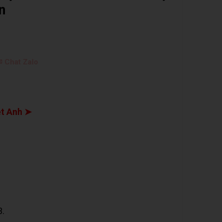
n
 Chat Zalo
ệt Anh ➤
3.