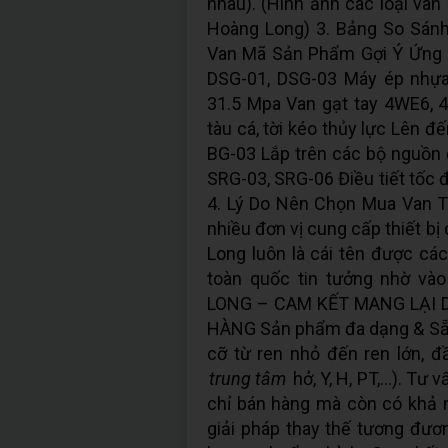
nhau). (Hình ảnh các loại van 
Hoàng Long) 3. Bảng So Sán
Van Mã Sản Phẩm Gợi Ý Ứng D
DSG-01, DSG-03 Máy ép nhựa
31.5 Mpa Van gạt tay 4WE6, 4
tàu cá, tời kéo thủy lực Lên đ
BG-03 Lắp trên các bộ nguồn 
SRG-03, SRG-06 Điều tiết tốc đ
4. Lý Do Nên Chọn Mua Van T
nhiều đơn vị cung cấp thiết bị
Long luôn là cái tên được các
toàn quốc tin tưởng nhờ v
LONG – CAM KẾT MANG LẠI 
HÀNG Sản phẩm đa dạng & Sẵn
cỡ từ ren nhỏ đến ren lớn, 
trung tâm
hở, Y, H, PT,...). T
chỉ bán hàng mà còn có khả n
giải pháp thay thế tương đươn