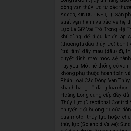
dòng van thủy lực từ các thươ
Aseda, KINDU - KST,...). Sản p
suất vận hành và bảo vệ hệ th
Lực Là Gì? Vai Trò Trong Hệ T
khí dùng để điều khiển áp s
(thường là dầu thủy lực) bên 
"trái tim" đẩy máu (dầu) đi, t
quyết định máy móc sẽ hành
hay yếu. Một hệ thống có vận h
không phụ thuộc hoàn toàn vào 
Phân Loại Các Dòng Van Thủy
khách hàng dễ dàng lựa chọn th
Hoàng Long cung cấp đầy đủ 3
Thủy Lực (Directional Contro
chuyển đổi hướng đi của dòn
của motor thủy lực hoặc chuy
thủy lực (Solenoid Valve): Sử 