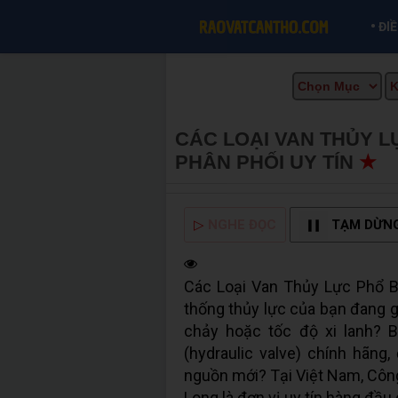
•
ĐI
CÁC LOẠI VAN THỦY LỰ
PHÂN PHỐI UY TÍN
★
M
▷
NGHE ĐỌC
TẠM DỪN
Các Loại Van Thủy Lực Phổ Bi
thống thủy lực của bạn đang g
chảy hoặc tốc độ xi lanh? 
(hydraulic valve) chính hãng
nguồn mới? Tại Việt Nam, Công
Long là đơn vị uy tín hàng đầ