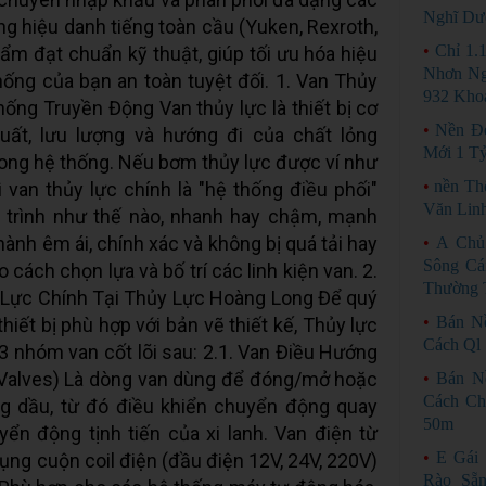
Nghĩ Dư
ng hiệu danh tiếng toàn cầu (Yuken, Rexroth,
•
Chỉ 1.
hẩm đạt chuẩn kỹ thuật, giúp tối ưu hóa hiệu
Nhơn Ng
ống của bạn an toàn tuyệt đối. 1. Van Thủy
932 Kho
hống Truyền Động Van thủy lực là thiết bị cơ
•
Nền Đ
uất, lưu lượng và hướng đi của chất lỏng
Mới 1 T
trong hệ thống. Nếu bơm thủy lực được ví như
•
nền Th
hì van thủy lực chính là "hệ thống điều phối"
Văn Lin
 trình như thế nào, nhanh hay chậm, mạnh
ành êm ái, chính xác và không bị quá tải hay
•
A Chủ
Sông Cá
cách chọn lựa và bố trí các linh kiện van. 2.
Thường 
 Lực Chính Tại Thủy Lực Hoàng Long Để quý
•
Bán N
iết bị phù hợp với bản vẽ thiết kế, Thủy lực
Cách Ql 
 nhóm van cốt lõi sau: 2.1. Van Điều Hướng
l Valves) Là dòng van dùng để đóng/mở hoặc
•
Bán N
Cách Ch
g dầu, từ đó điều khiển chuyển động quay
50m
ển động tịnh tiến của xi lanh. Van điện từ
•
E Gái
dụng cuộn coil điện (đầu điện 12V, 24V, 220V)
Rào Sẵ