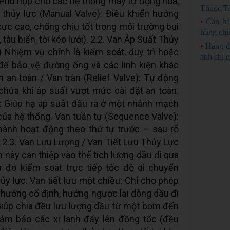
. Phù hợp cho các hệ thống máy tự động hóa,
Thuộc Tâ
thủy lực (Manual Valve): Điều khiển hướng
•
Cần bá
ực cao, chống chịu tốt trong môi trường bụi
hồng chí
 tàu biển, tời kéo lưới). 2.2. Van Áp Suất Thủy
•
Hàng đ
 Nhiệm vụ chính là kiểm soát, duy trì hoặc
anh chị 
để bảo vệ đường ống và các linh kiện khác
n an toàn / Van tràn (Relief Valve): Tự động
hứa khi áp suất vượt mức cài đặt an toàn.
: Giúp hạ áp suất đầu ra ở một nhánh mạch
của hệ thống. Van tuần tự (Sequence Valve):
hành hoạt động theo thứ tự trước – sau rõ
p. 2.3. Van Lưu Lượng / Van Tiết Lưu Thủy Lực
 này can thiệp vào thể tích lượng dầu đi qua
từ đó kiểm soát trực tiếp tốc độ di chuyển
ủy lực. Van tiết lưu một chiều: Chỉ cho phép
 hướng cố định, hướng ngược lại dòng dầu đi
 Giúp chia đều lưu lượng dầu từ một bơm đến
đảm bảo các xi lanh đẩy lên đồng tốc (đều