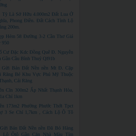
ỡng
1 Tỳ Là Sở Hữu 4.000m2 Đất Lua Ở
hĩa, Phong Điền. Đất Cách Tỉnh Lộ
ảng 200m.
ẹp Hẻm 58 Đường 3-2 Cần Thơ Giá
ỷ 950
ổ Cư Đặc Kdc Đồng Quê Đ. Nguyễn
h Gần Cầu Bình Thuỷ Ql91b
 Gửi Bán Đất Nền nền Mt Đ. Cặp
i Răng Bé Khu Vực Phú Mỹ Thuộc
Thạnh, Cái Răng
ền Cln 300m2 Ấp Nhất Thạnh Hòa,
1a Chỉ 1km
ền 173m2 Phường Phước Thới Tpct
ợ 3 Se Chỉ 1,7km , Cách Lộ Ô Tô
 Gửi Bán Đất Nền nền Đã Bó Hàng
n Lộ Ôtô Gần Căn Nhà Màu Tím