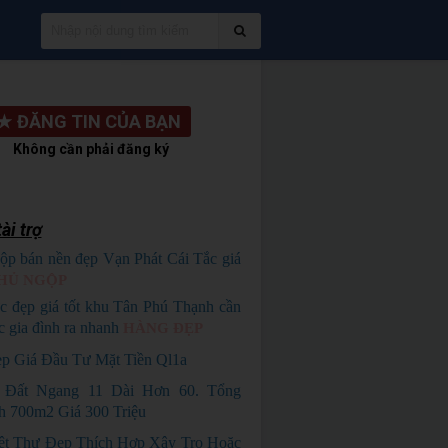
★
ĐĂNG TIN CỦA BẠN
Không cần phải đăng ký
ài trợ
ộp bán nền đẹp Vạn Phát Cái Tắc giá
HỦ NGỘP
c đẹp giá tốt khu Tân Phú Thạnh cần
c gia đình ra nhanh
HÀNG ĐẸP
p Giá Đầu Tư Mặt Tiền Ql1a
 Đất Ngang 11 Dài Hơn 60. Tổng
h 700m2 Giá 300 Triệu
ệt Thự Đẹp Thích Hợp Xây Trọ Hoặc