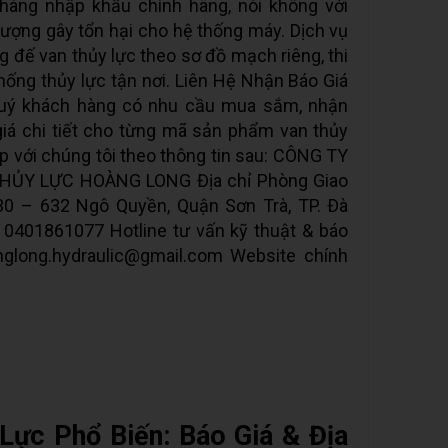
hàng nhập khẩu chính hãng, nói không với
lượng gây tổn hại cho hệ thống máy. Dịch vụ
ng đế van thủy lực theo sơ đồ mạch riêng, thi
hống thủy lực tận nơi. Liên Hệ Nhận Báo Giá
uý khách hàng có nhu cầu mua sắm, nhận
iá chi tiết cho từng mã sản phẩm van thủy
tiếp với chúng tôi theo thông tin sau: CÔNG TY
HỦY LỰC HOÀNG LONG Địa chỉ Phòng Giao
30 – 632 Ngô Quyền, Quận Sơn Trà, TP. Ðà
 0401861077 Hotline tư vấn kỹ thuật & báo
anglong.hydraulic@gmail.com Website chính
Lực Phổ Biến: Báo Giá & Địa