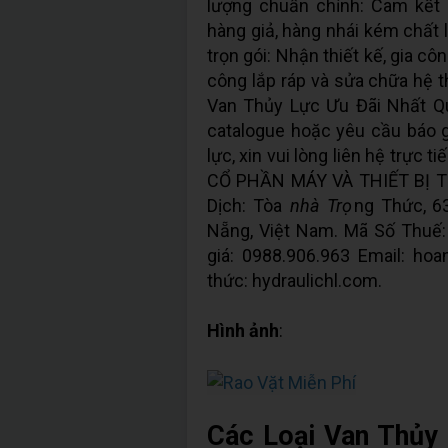
lượng chuẩn chỉnh: Cam kết 
hàng giả, hàng nhái kém chất 
trọn gói: Nhận thiết kế, gia cô
công lắp ráp và sửa chữa hệ t
Van Thủy Lực Ưu Đãi Nhất Q
catalogue hoặc yêu cầu báo g
lực, xin vui lòng liên hệ trực 
CỔ PHẦN MÁY VÀ THIẾT BỊ T
Dịch: Tòa
nhà Trọ
ng Thức, 6
Nẵng, Việt Nam. Mã Số Thuế:
giá: 0988.906.963 Email: ho
thức: hydraulichl.com.
Hình ảnh
:
Các Loại Van Thủy 