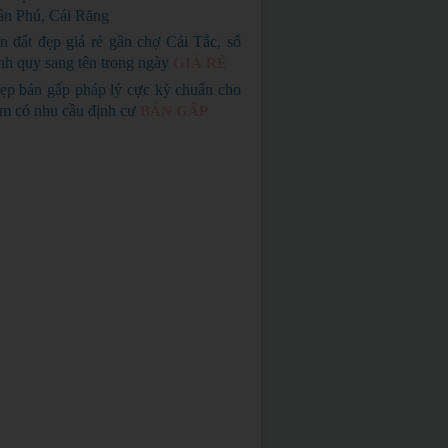
n Phú, Cái Răng
n đất đẹp giá rẻ gần chợ Cái Tắc, sổ
nh quy sang tên trong ngày
GIÁ RẺ
ẹp bán gấp pháp lý cực kỳ chuẩn cho
em có nhu cầu định cư
BÁN GẤP