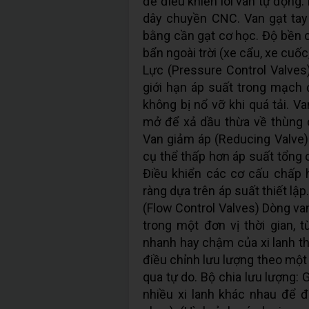
để điều khiển lõi van tự động
dây chuyền CNC. Van gạt tay 
bằng cần gạt cơ học. Độ bền c
bẩn ngoài trời (xe cẩu, xe cuốc,
Lực (Pressure Control Valves)
giới hạn áp suất trong mạch 
không bị nổ vỡ khi quá tải. Va
mở để xả dầu thừa về thùng c
Van giảm áp (Reducing Valve)
cụ thể thấp hơn áp suất tổng 
Điều khiển các cơ cấu chấp 
ràng dựa trên áp suất thiết lậ
(Flow Control Valves) Dòng van
trong một đơn vị thời gian, 
nhanh hay chậm của xi lanh th
điều chỉnh lưu lượng theo một
qua tự do. Bộ chia lưu lượng:
nhiều xi lanh khác nhau để 