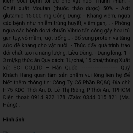
kiểm soát bệnh tối ưu cho vật nuôi Thành Phần: -
Chiết xuất Moutan (thuốc thảo dược) 50% - Axit
glutamic 15.000 mg Công Dụng: - Kháng viêm, ngừa
các bệnh như nhiễm trùng huyết, viêm gan,… - Phòng
ngừa các bệnh do vi khuẩn Vibrio tấn công gây hoại tử
gan tụy, vỏ mềm, ruột trống… - Bổ sung protein và tăng
sức đề kháng cho vật nuôi. - Thúc đẩy quá trình trao
đổi chất tạo ra năng lượng. Liều Dùng: - Dạng lỏng: 1 -
3 ml/kg thức ăn Quy cách: 1L/chai, 15 chai/thùng Xuất
xứ: SCI CO.,LTD – Hàn Quốc. -------------------- Quý
Khách Hàng quan tâm sản phẩm vui lòng liên hệ để
biết thêm thông tin: Công Ty Cổ Phần BQ&Q Địa chỉ:
H75 KDC Thới An, Đ. Lê Thị Riêng, P.Thới An, TPHCM
Điện thoại: 0914 922 178 /Zalo: 0344 015 821 (Ms.
Hằng) .
Hình ảnh
: