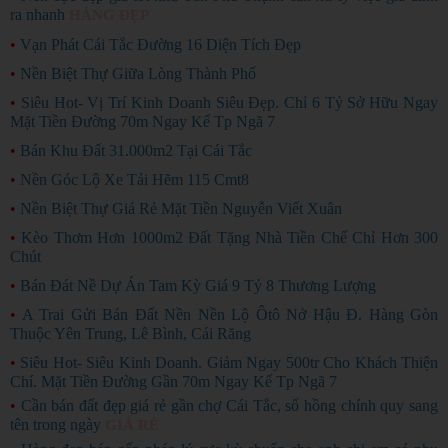
ra nhanh
HÀNG ĐẸP
•
Vạn Phát Cái Tắc Đường 16 Diện Tích Đẹp
•
Nền Biệt Thự Giữa Lòng Thành Phố
•
Siêu Hot- Vị Trí Kinh Doanh Siêu Đẹp. Chỉ 6 Tỷ Sở Hữu Ngay
Mặt Tiền Đường 70m Ngay Kế Tp Ngã 7
•
Bán Khu Đất 31.000m2 Tại Cái Tắc
•
Nền Góc Lộ Xe Tải Hẽm 115 Cmt8
•
Nền Biệt Thự Giá Rẻ Mặt Tiền Nguyễn Viết Xuân
•
Kèo Thơm Hơn 1000m2 Đất Tặng Nhà Tiền Chế Chỉ Hơn 300
Chút
•
Bán Đát Nề Dự Án Tam Kỳ Giá 9 Tỷ 8 Thương Lượng
•
A Trai Gửi Bán Đất Nền Nền Lộ Ôtô Nở Hậu Đ. Hàng Gòn
Thuộc Yên Trung, Lê Bình, Cái Răng
•
Siêu Hot- Siêu Kinh Doanh. Giảm Ngay 500tr Cho Khách Thiện
Chí. Mặt Tiền Đường Gần 70m Ngay Kế Tp Ngã 7
•
Cần bán đất đẹp giá rẻ gần chợ Cái Tắc, sổ hồng chính quy sang
tên trong ngày
GIÁ RẺ