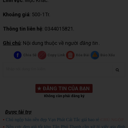
Lĩnh vực
: Mục Khác.
Khoảng giá
: 500-1Tr.
Thông tin liên hệ
: 0344015821.
Ghi chú
: Nội dung thuộc về người
đăng tin
.
Chia Sẻ
Copy Link
Xóa Bài
Báo Xấu
★
ĐĂNG TIN CỦA BẠN
Không cần phải đăng ký
Được tài trợ
•
Chủ ngộp bán nền đẹp Vạn Phát Cái Tắc giá bao rẻ
CHỦ NGỘP
•
Nền cực đẹp giá tốt khu Tân Phú Thạnh cần xử lý việc gia đình