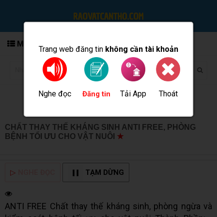
MENU
Trang web đăng tin
không cần tài khoản
Nghe đọc
Tải App
Thoát
Đăng tin
CHẤT THAY THẾ KHÁNG SINH ANTI FREE, PHÒNG
BỆNH TỐI ƯU CHO VẬT NUÔI
★
MUA BÁN TẠI CẦN
THƠ INFO
▷
NGHE ĐỌC
TẠM DỪNG
ANTI FREE Chất thay thế kháng sinh, phòng ngừa và