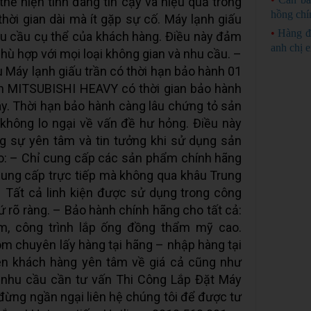
ể hiện tính đáng tin cậy và hiệu quả trong
hồng chí
thời gian dài mà ít gặp sự cố. Máy lạnh giấu
•
Hàng đ
u cầu cụ thể của khách hàng. Điều này đảm
anh chị 
hù hợp với mọi loại không gian và nhu cầu. –
u Máy lạnh giấu trần có thời hạn bảo hành 01
rần MITSUBISHI HEAVY có thời gian bảo hành
y. Thời hạn bảo hành càng lâu chứng tỏ sản
không lo ngại về vấn đề hư hỏng. Điều này
g sự yên tâm và tin tưởng khi sử dụng sản
o: – Chỉ cung cấp các sản phẩm chính hãng
Cung cấp trực tiếp mà không qua khâu Trung
– Tất cả linh kiện được sử dụng trong công
ứ rõ ràng. – Bảo hành chính hãng cho tất cả:
m, công trình lắp ống đồng thẩm mỹ cao.
m chuyên lấy hàng tại hãng – nhập hàng tại
ên khách hàng yên tâm về giá cả cũng như
 nhu cầu cần tư vấn Thi Công Lắp Đặt Máy
 đừng ngần ngại liên hệ chúng tôi để được tư