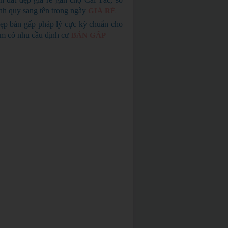
nh quy sang tên trong ngày
GIÁ RẺ
ẹp bán gấp pháp lý cực kỳ chuẩn cho
em có nhu cầu định cư
BÁN GẤP