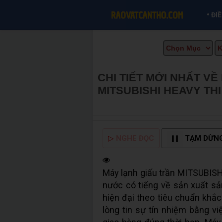
•
ĐI
CHI TIẾT MỚI NHẤT 
MITSUBISHI HEAVY THI
MUA BÁN TẠI CẦN THƠ
▷
NGHE ĐỌC
TẠM DỪN
Máy lạnh giấu trần MITSUBISHI
nước có tiếng về sản xuất s
hiện đại theo tiêu chuẩn khắ
lòng tin sự tín nhiệm bằng v