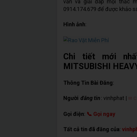
vấn và giải đáp mọi thắc m
0914.174.679 để được khảo sá
Hình ảnh
:
Chi tiết mới nh
MITSUBISHI HEAVY th
Thông Tin Bài Đăng
:
Người
đăng tin
: vinhphat |
✉ C
Gọi điện
:
📞 Gọi ngay
Tất cả tin đã đăng của
:
vinhp