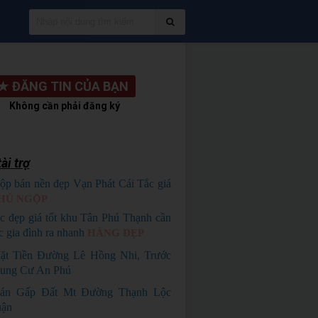
★
ĐĂNG TIN CỦA BẠN
Không cần phải đăng ký
ài trợ
ộp bán nền đẹp Vạn Phát Cái Tắc giá
HỦ NGỘP
c đẹp giá tốt khu Tân Phú Thạnh cần
c gia đình ra nhanh
HÀNG ĐẸP
ặt Tiền Đường Lê Hồng Nhi, Trước
ung Cư An Phú
án Gấp Đất Mt Đường Thạnh Lộc
uận