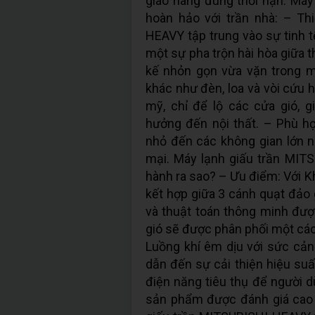
giao hàng đúng thời hạn. Má
hoàn hảo với trần nhà: – Th
HEAVY tập trung vào sự tinh t
một sự pha trộn hài hòa giữa t
kế nhỏn gọn vừa vặn trong mộ
khác như đèn, loa và vòi cứu h
mỹ, chỉ để lộ các cửa gió, 
hưởng đến nội thất. – Phù hợ
nhỏ đến các không gian lớn 
mại. Máy lạnh giấu trần MIT
hành ra sao? – Ưu điểm: Với Khả
kết hợp giữa 3 cánh quạt đảo 
và thuật toán thông minh đượ
gió sẽ được phân phối một các
Luồng khí êm dịu với sức cản
dẫn đến sự cải thiện hiệu su
điện năng tiêu thụ để người 
sản phẩm được đánh giá cao 