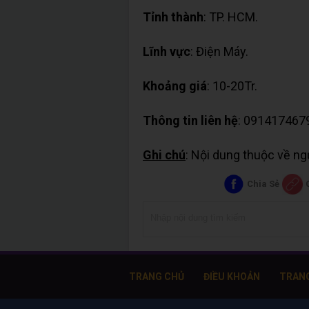
Tỉnh thành
: TP. HCM.
Lĩnh vực
: Điện Máy.
Khoảng giá
: 10-20Tr.
Thông tin liên hệ
: 091417467
Ghi chú
: Nội dung thuộc về n
Chia Sẻ
TRANG CHỦ
ĐIỀU KHOẢN
TRAN