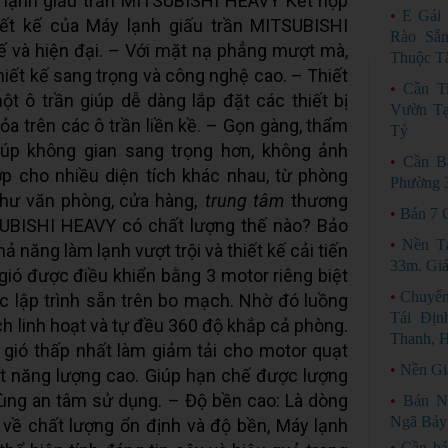
y lạnh giấu trần MITSUBISHI HEAVY Kết hợp
•
E Gái
iết kế của Máy lạnh giấu trần MITSUBISHI
Rào Sẵ
ế và hiện đại. – Với mặt nạ phẳng mượt mà,
Thuộc Tâ
hiết kế sang trọng và công nghệ cao. – Thiết
•
Cần T
t ô trần giúp dễ dàng lắp đặt các thiết bị
Vườn Tạ
ỏa trên các ô trần liền kề. – Gọn gàng, thẩm
Tỷ
giúp không gian sang trọng hơn, không ảnh
•
Cần B
p cho nhiều diện tích khác nhau, từ phòng
Phường 
như văn phòng, cửa hàng,
trung tâm
thương
•
Bán 7 
SUBISHI HEAVY có chất lượng thế nào? Bảo
•
Nền T
 năng làm lạnh vượt trội và thiết kế cải tiến
33m. Giá
gió được điều khiển bằng 3 motor riêng biệt
•
Chuyển
c lập trình sẵn trên bo mạch. Nhờ đó luồng
Tái Đị
h linh hoạt và tự đều 360 độ khắp cả phòng.
Thanh, 
 gió thấp nhất làm giảm tải cho motor quạt
•
Nền Gi
ất năng lượng cao. Giúp hạn chế được lượng
dùng an tâm sử dụng. – Độ bền cao: Là dòng
•
Bán N
Ngã Bảy
về chất lượng ổn định và độ bền, Máy lạnh
•
Cần bá