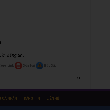
9.
gười
đăng tin
.
Copy Link
Xóa Bài
Báo Xấu
G CÁ NHÂN
ĐĂNG TIN
LIÊN HỆ