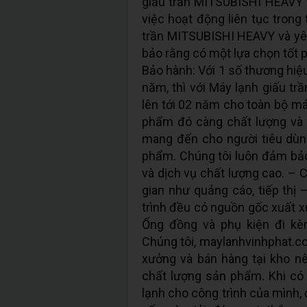
giấu trần MITSUBISHI HEAVY th
việc hoạt động liên tục trong 
trần MITSUBISHI HEAVY và yê
bảo rằng có một lựa chọn tốt p
Bảo hành: Với 1 số thương hiệ
năm, thì với Máy lạnh giấu t
lên tới 02 năm cho toàn bộ má
phẩm đó càng chất lượng và 
mang đến cho người tiêu dùn
phẩm. Chúng tôi luôn đảm bả
và dịch vụ chất lượng cao. – 
gian như quảng cáo, tiếp thị 
trình đều có nguồn gốc xuất x
Ống đồng và phụ kiện đi kè
Chúng tôi, maylanhvinhphat.co
xưởng và bán hàng tại kho n
chất lượng sản phẩm. Khi có
lạnh cho công trình của mình,