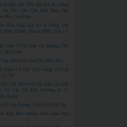
 Gửi Bán Đất Nền nền Đã Bó Hàng
n Lộ Ôtô Gần Căn Nhà Màu Tím
n Phú, Cái Răng
iền Bán Gấp, Giá Rẻ 4.700m2 Đất
i Bình Thành, Phụng Hiệp. Giá 1,1
án Nền * Cầu Đập Đá Đường Ôtô
3 - Hỏa Lựu
Công Đất Cách Chợ Cầu Đình 2km
ái Định Cư Kdc Cửu Long, 5*17,lộ
 2,2 Tỷ
 Về Cần Thơ Nên Cần Bán Lại Suất
nh Cư Cấp Về Kdc Phường 4, Vị
Hậu Giang
á Rẻ Gần Đường Vành Đai Phía Tây
ền Mặt Tiền Đường Trần Nam Phú
n đất đẹp giá rẻ gần chợ Cái Tắc, sổ