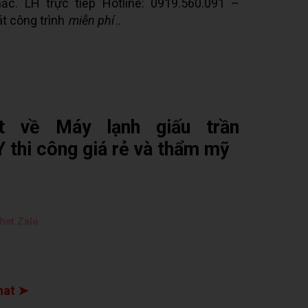
ắc. LH trực tiếp Hotline: 0919.560.091 –
t công trình
miễn phí
..
ất về Máy lạnh giấu trần
i công giá rẻ và thẩm mỹ
hat Zalo
hat ➤