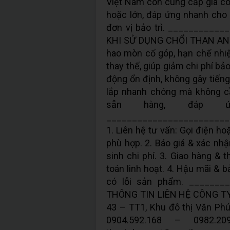
Việt Nam còn cung cấp gia cô
hoặc lớn, đáp ứng nhanh cho
đơn vị bảo trì. __________
KHI SỬ DỤNG CHỔI THAN ANT 
hao mòn cổ góp, hạn chế nhiệt v
thay thế, giúp giảm chi phí bảo
động ổn định, không gây tiếng 
lắp nhanh chóng mà không cầ
sẵn hàng, đáp ứ
________________________
1. Liên hệ tư vấn: Gọi điện h
phù hợp. 2. Báo giá & xác nhận
sinh chi phí. 3. Giao hàng & 
toán linh hoạt. 4. Hậu mãi & b
có lỗi sản phẩm. _______
THÔNG TIN LIÊN HỆ CÔNG TY 
43 – TT1, Khu đô thị Văn Phú
0904.592.168 – 0982.2