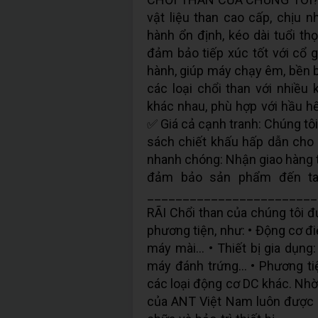
vật liệu than cao cấp, chịu n
hành ổn định, kéo dài tuổi th
đảm bảo tiếp xúc tốt với cổ g
hành, giúp máy chạy êm, bền 
các loại chổi than với nhiều 
khác nhau, phù hợp với hầu hế
✅ Giá cả cạnh tranh: Chúng tô
sách chiết khấu hấp dẫn cho
nhanh chóng: Nhận giao hàng t
đảm bảo sản phẩm đến tay 
_______________________
RÃI Chổi than của chúng tôi đ
phương tiện, như: • Động cơ đ
máy mài... • Thiết bị gia dụng
máy đánh trứng... • Phương ti
các loại động cơ DC khác. Nhờ
của ANT Việt Nam luôn được k