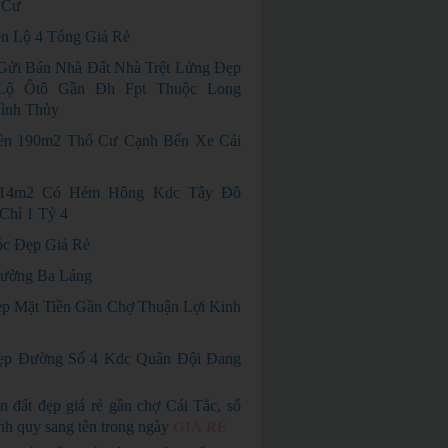
 Cư
ền Lộ 4 Tổng Giá Rẻ
 Gửi Bán Nhà Đất Nhà Trệt Lửng Đẹp
Lộ Ôtô Gần Đh Fpt Thuộc Long
ình Thủy
ền 190m2 Thổ Cư Cạnh Bến Xe Cái
114m2 Có Hẻm Hông Kdc Tây Đô
Chỉ 1 Tỷ 4
c Đẹp Giá Rẻ
ường Ba Láng
p Mặt Tiền Gần Chợ Thuận Lợi Kinh
ẹp Đường Số 4 Kdc Quân Đội Đang
n đất đẹp giá rẻ gần chợ Cái Tắc, sổ
nh quy sang tên trong ngày
GIÁ RẺ