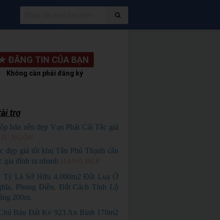
★
ĐĂNG TIN CỦA BẠN
Không cần phải đăng ký
ài trợ
ộp bán nền đẹp Vạn Phát Cái Tắc giá
HỦ NGỘP
c đẹp giá tốt khu Tân Phú Thạnh cần
c gia đình ra nhanh
HÀNG ĐẸP
1 Tỳ Là Sở Hữu 4.000m2 Đất Lua Ở
hĩa, Phong Điền. Đất Cách Tỉnh Lộ
ảng 200m.
Chủ Bán Đất Kv 923 An Bình 170m2