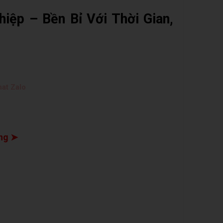
iệp – Bền Bỉ Với Thời Gian,
at Zalo
ng ➤