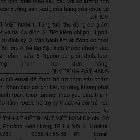
ng chổi than theo yêu cầu với số lượng nhỏ
 các xưởng sản xuất, cửa hàng sửa chữa và
______________________________ LỢI ÍCH
VIỆT NAM 1. Tăng tuổi thọ động cơ: giảm
à tia lửa điện. 2. Tiết kiệm chi phí: ít phải
 trì định kỳ. 3. Vận hành êm ái: động cơ hoạt
ồn lớn. 4. Dễ lắp đặt: kích thước chuẩn xác,
n chỉnh sửa. 5. Nguồn cung ổn định: luôn
ng nhanh mọi đơn hàng.
________________ QUY TRÌNH ĐẶT HÀNG
oặc gửi email để được hỗ trợ chọn sản phẩm
: Nhận báo giá chi tiết, rõ ràng, không phát
thanh toán: Giao tận nơi theo yêu cầu, thanh
ảo hành: Được hỗ trợ kỹ thuật và đổi trả nếu
_________________________________ 📞
TNHH THIẾT BỊ ANT VIỆT NAM Địa chỉ: Số
, Phường Kiến Hưng, TP. Hà Nội 📱 Hotline:
09.282 – 0986.47.55.48 📧 Email: