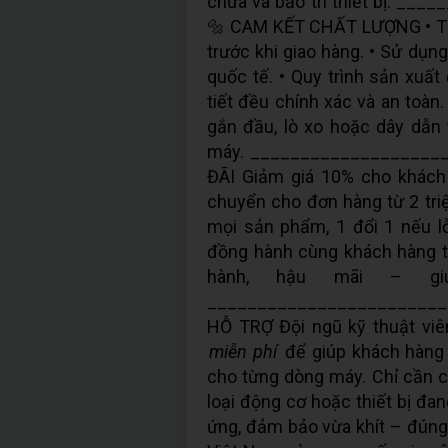
chữa và bảo trì thiết bị. 
🔩 CAM KẾT CHẤT LƯỢNG • Tấ
trước khi giao hàng. • Sử dụn
quốc tế. • Quy trình sản xuấ
tiết đều chính xác và an toàn.
gắn đầu, lò xo hoặc dây dẫn 
máy. ___________________
ĐÃI Giảm giá 10% cho khách
chuyển cho đơn hàng từ 2 triệ
mọi sản phẩm, 1 đổi 1 nếu lỗ
đồng hành cùng khách hàng t
hành, hậu mãi – g
________________________
HỖ TRỢ Đội ngũ kỹ thuật vi
miễn phí
để giúp khách hàng 
cho từng dòng máy. Chỉ cần cu
loại động cơ hoặc thiết bị đa
ứng, đảm bảo vừa khít – đúng