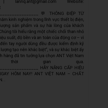
m | lannq.ant@gmail.com Website:
t
_________________ 💬 THÔNG ĐIỆP TỪ
m kinh nghiệm trong lĩnh vực thiết bị điện,
 lượng sản phẩm và sự hài lòng của khách
húng tôi hiểu rằng một chiếc chổi than nhỏ
iệu suất, độ bền và an toàn của động cơ – vì
 đến tay người dùng đều được kiểm định kỹ
 lượng tạo nên khác biệt”, và sự khác biệt ấy
ch hàng đã tin tưởng lựa chọn ANT Việt Nam
 thời gian qua.
_________________ HÃY NÂNG CẤP HIỆU
GAY HÔM NAY! ANT VIỆT NAM – CHẤT
. .