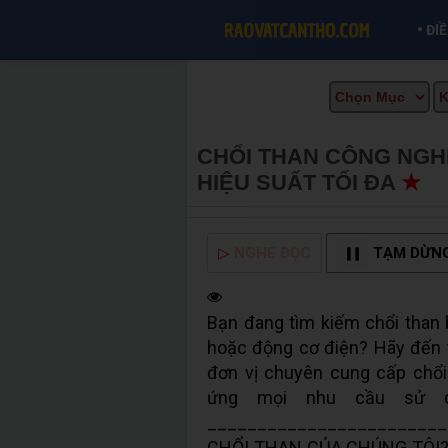
•
ĐI
CHỔI THAN CÔNG NGHIỆ
HIỆU SUẤT TỐI ĐA
★
M
▷
NGHE ĐỌC
TẠM DỪN
Bạn đang tìm kiếm chổi than bề
hoặc động cơ điện? Hãy đến 
đơn vị chuyên cung cấp chổi 
ứng mọi nhu cầu sử dụ
_______________________
CHỔI THAN CỦA CHÚNG TÔI? ✅