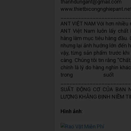
thanhdungant@gmail.co
www.thietbicongnghiepant.ne
_______________________
ANT VIỆT NAM Với hơn nhiều nă
ANT Việt Nam luôn lấy chất
hàng làm mục tiêu hàng đầu. C
nhưng lại ảnh hưởng lớn đến h
vậy, từng sản phẩm trước khi
càng. Chúng tôi tin rằng “Chất
chính là lý do hàng nghìn khá
trong suốt
_______________________
SUẤT ĐỘNG CƠ CỦA BẠN N
LƯỢNG KHẲNG ĐỊNH NIỀM TIN
Hình ảnh
: