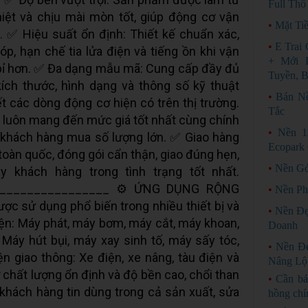
Full Thổ
hiệt và chịu mài mòn tốt, giúp động cơ vận
•
Mặt Ti
ọ. ✅ Hiệu suất ổn định: Thiết kế chuẩn xác,
•
E Trai
óp, hạn chế tia lửa điện và tiếng ồn khi vận
+ Mới 
bỉ hơn. ✅ Đa dạng mẫu mã: Cung cấp đầy đủ
Tuyền, B
kích thước, hình dạng và thông số kỹ thuật
•
Bán N
t các dòng động cơ hiện có trên thị trường.
Tắc
i luôn mang đến mức giá tốt nhất cùng chính
•
Nền 
 khách hàng mua số lượng lớn. ✅ Giao hàng
Ecopark 
oàn quốc, đóng gói cẩn thận, giao đúng hẹn,
•
Nền Gó
khách hàng trong tình trạng tốt nhất.
_________________ ⚙️ ỨNG DỤNG RỘNG
•
Nền Ph
ược sử dụng phổ biến trong nhiều thiết bị và
•
Nền Đẹ
iện: Máy phát, máy bơm, máy cắt, máy khoan,
Doanh
: Máy hút bụi, máy xay sinh tố, máy sấy tóc,
•
Nền Đ
ện giao thông: Xe điện, xe nâng, tàu điện và
Nâng Lộ
 chất lượng ổn định và độ bền cao, chổi than
•
Cần bá
hách hàng tin dùng trong cả sản xuất, sửa
hồng chí