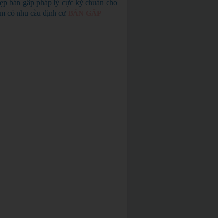
ẹp bán gấp pháp lý cực kỳ chuẩn cho
em có nhu cầu định cư
BÁN GẤP