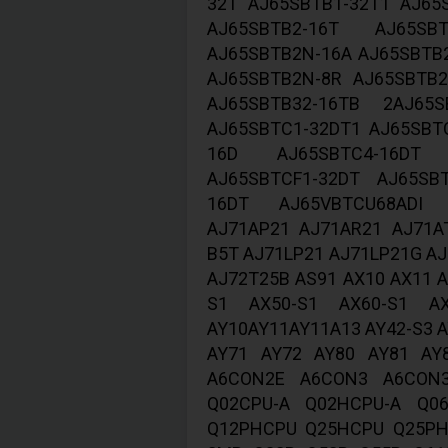
32T AJ65SBTB1-32T1 AJ65
AJ65SBTB2-16T AJ65SBT
AJ65SBTB2N-16A AJ65SBTB
AJ65SBTB2N-8R AJ65SBTB2
AJ65SBTB32-16TB 2AJ65S
AJ65SBTC1-32DT1 AJ65SBT
16D AJ65SBTC4-16DT A
AJ65SBTCF1-32DT AJ65SB
16DT AJ65VBTCU68ADI 
AJ71AP21 AJ71AR21 AJ71A
B5T AJ71LP21 AJ71LP21G A
AJ72T25B AS91 AX10 AX11 A
S1 AX50-S1 AX60-S1 A
AY10AY11AY11A13 AY42-S3 A
AY71 AY72 AY80 AY81 AY
A6CON2E A6CON3 A6CON
Q02CPU-A Q02HCPU-A Q0
Q12PHCPU Q25HCPU Q25P