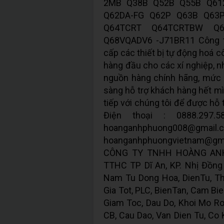
2MB Q38B Q52B Q55B Q61
Q62DA-FG Q62P Q63B Q63
Q64TCRT Q64TCRTBW Q6
Q68VQADV6 -J71BR11 Công 
cấp các thiết bị tự động hoá c
hàng đầu cho các xí nghiệp, n
nguồn hàng chính hãng, mức g
sàng hỗ trợ khách hàng hết mì
tiếp với chúng tôi để được hỗ t
Điện thoại : 0888.297.5
hoanganhphuong
hoanganhphuongvietnam@gm
CÔNG TY TNHH HOÀNG ANH 
TTHC TP Dĩ An, KP. Nhị Đồng 2
Nam Tu Dong Hoa, DienTu, Thi
Gia Tot, PLC, BienTan, Cam Bie
Giam Toc, Dau Do, Khoi Mo Ron
CB, Cau Dao, Van Dien Tu, Co Kh