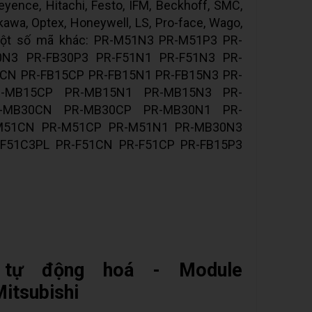
yence, Hitachi, Festo, IFM, Beckhoff, SMC,
kawa, Optex, Honeywell, LS, Pro-face, Wago,
.. Một số mã khác: PR-M51N3 PR-M51P3 PR-
0N3 PR-FB30P3 PR-F51N1 PR-F51N3 PR-
5CN PR-FB15CP PR-FB15N1 PR-FB15N3 PR-
-MB15CP PR-MB15N1 PR-MB15N3 PR-
-MB30CN PR-MB30CP PR-MB30N1 PR-
M51CN PR-M51CP PR-M51N1 PR-MB30N3
F51C3PL PR-F51CN PR-F51CP PR-FB15P3
ị tự động hoá - Module
tsubishi