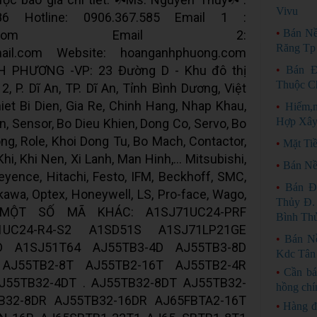
Vivu
86 Hotline: 0906.367.585 Email 1 :
•
Bán Nề
008@gmail.com Email 2:
Răng Tp
ail.com Website: hoanganhphuong.com
PHƯƠNG -VP: 23 Đường D - Khu đô thị
•
Bán Đ
Thuộc C
, P. Dĩ An, TP. Dĩ An, Tỉnh Bình Dương, Việt
et Bi Dien, Gia Re, Chinh Hang, Nhap Khau,
•
Hiếm,n
Hợp Xây
n, Sensor, Bo Dieu Khien, Dong Co, Servo, Bo
g, Role, Khoi Dong Tu, Bo Mach, Contactor,
•
Mặt Ti
i, Khi Nen, Xi Lanh, Man Hinh,... Mitsubishi,
•
Bán Nề
yence, Hitachi, Festo, IFM, Beckhoff, SMC,
•
Bán Đ
kawa, Optex, Honeywell, LS, Pro-face, Wago,
Thủy Đ.
,... MỘT SỐ MÃ KHÁC: A1SJ71UC24-PRF
Bình Th
1UC24-R4-S2 A1SD51S A1SJ71LP21GE
•
Bán N
D A1SJ51T64 AJ55TB3-4D AJ55TB3-8D
Kdc Tân
 AJ55TB2-8T AJ55TB2-16T AJ55TB2-4R
•
Cần bá
J55TB32-4DT . AJ55TB32-8DT AJ55TB32-
hồng chí
B32-8DR AJ55TB32-16DR AJ65FBTA2-16T
•
Hàng đ