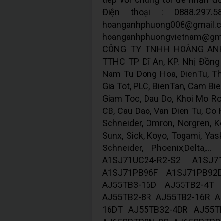
Điện thoại : 0888.297.5
hoanganhphuong
hoanganhphuongvietnam@gm
CÔNG TY TNHH HOÀNG ANH 
TTHC TP Dĩ An, KP. Nhị Đồng 2
Nam Tu Dong Hoa, DienTu, Thi
Gia Tot, PLC, BienTan, Cam Bie
Giam Toc, Dau Do, Khoi Mo Ron
CB, Cau Dao, Van Dien Tu, Co Kh
Schneider, Omron, Norgren, Ke
Sunx, Sick, Koyo, Togami, Yas
Schneider, Phoenix,Delta
A1SJ71UC24-R2-S2 A1SJ7
A1SJ71PB96F A1SJ71PB92
AJ55TB3-16D AJ55TB2-4T
AJ55TB2-8R AJ55TB2-16R A
16DT AJ55TB32-4DR AJ55T