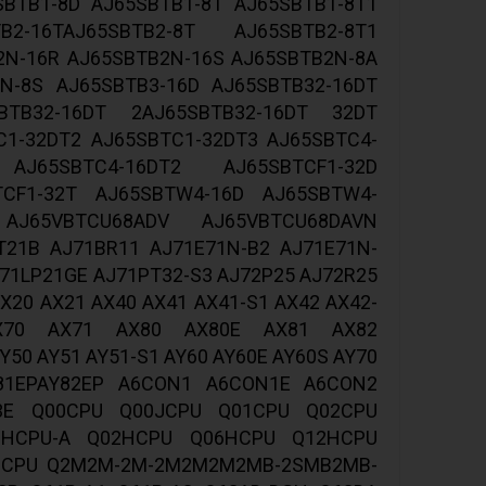
SBTB1-8D AJ65SBTB1-8T AJ65SBTB1-8T1
B2-16TAJ65SBTB2-8T AJ65SBTB2-8T1
2N-16R AJ65SBTB2N-16S AJ65SBTB2N-8A
N-8S AJ65SBTB3-16D AJ65SBTB32-16DT
BTB32-16DT 2AJ65SBTB32-16DT 32DT
C1-32DT2 AJ65SBTC1-32DT3 AJ65SBTC4-
J65SBTC4-16DT2 AJ65SBTCF1-32D
TCF1-32T AJ65SBTW4-16D AJ65SBTW4-
AJ65VBTCU68ADV AJ65VBTCU68DAVN
T21B AJ71BR11 AJ71E71N-B2 AJ71E71N-
J71LP21GE AJ71PT32-S3 AJ72P25 AJ72R25
X20 AX21 AX40 AX41 AX41-S1 AX42 AX42-
X70 AX71 AX80 AX80E AX81 AX82
Y50 AY51 AY51-S1 AY60 AY60E AY60S AY70
81EPAY82EP A6CON1 A6CON1E A6CON2
3E Q00CPU Q00JCPU Q01CPU Q02CPU
6HCPU-A Q02HCPU Q06HCPU Q12HCPU
HCPU Q2M2M-2M-2M2M2M2MB-2SMB2MB-