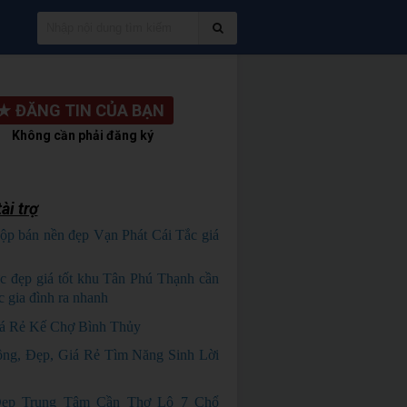
★
ĐĂNG TIN CỦA BẠN
Không cần phải đăng ký
ài trợ
ộp bán nền đẹp Vạn Phát Cái Tắc giá
HỦ NGỘP
c đẹp giá tốt khu Tân Phú Thạnh cần
c gia đình ra nhanh
HÀNG ĐẸP
á Rẻ Kế Chợ Bình Thủy
ng, Đẹp, Giá Rẻ Tìm Năng Sinh Lời
ẹp Trung Tâm Cần Thơ Lộ 7 Chổ