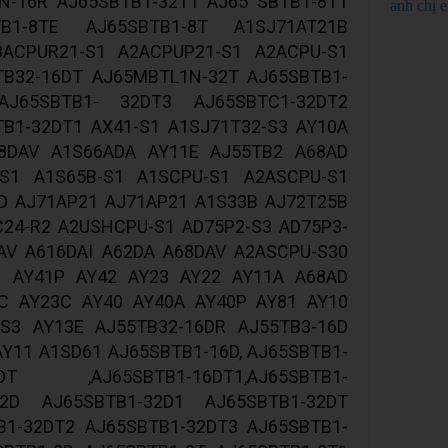
N-16R AJ65SBTB1-32T1 AJ65 SBTB1-8T1
anh chị 
TB1-8TE AJ65SBTB1-8T A1SJ71AT21B
3ACPUR21-S1 A2ACPUP21-S1 A2ACPU-S1
TB32-16DT AJ65MBTL1N-32T AJ65SBTB1-
AJ65SBTB1- 32DT3 AJ65SBTC1-32DT2
B1-32DT1 AX41-S1 A1SJ71T32-S3 AY10A
68DAV A1S66ADA AY11E AJ55TB2 A68AD
-S1 A1S65B-S1 A1SCPU-S1 A2ASCPU-S1
D AJ71AP21 AJ71AP21 A1S33B AJ72T25B
24-R2 A2USHCPU-S1 AD75P2-S3 AD75P3-
AV A616DAI A62DA A68DAV A2ASCPU-S30
1 AY41P AY42 AY23 AY22 AY11A A68AD
C AY23C AY40 AY40A AY40P AY81 AY10
-S3 AY13E AJ55TB32-16DR AJ55TB3-16D
AY11 A1SD61 AJ65SBTB1-16D, AJ65SBTB1-
T ,AJ65SBTB1-16DT1,AJ65SBTB1-
32D AJ65SBTB1-32D1 AJ65SBTB1-32DT
B1-32DT2 AJ65SBTB1-32DT3 AJ65SBTB1-