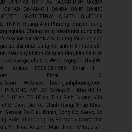
2B Q61P-A1 Q61P-A2 Q62AD-DGH Q62DA
P Q64AD Q64AD-GH Q64DA Q64P Q64RD
4TCTT Q64TCTTBW Q64TD Q64TD68
ty TNHH Hoàng Anh Phương chuyên cung
ông nghiệp. Chúng tôi tự hào là nhà cung cấp
hà máy lớn tại Việt Nam. Chúng tôi cung cấp
iá ưu đãi nhất cùng với tinh thần luôn sẵn
nh. Nếu quý khách đã quan tâm, liên hệ trực
rợ và báo giá chi tiết. ☘️Ms. Nguyễn Thuý☘️ :
86 Hotline: 0906.367.585 Email 1 :
008@gmail.com Email 2:
ail.com Website: hoanganhphuong.com
PHƯƠNG -VP: 23 Đường D - Khu đô thị
, P. Dĩ An, TP. Dĩ An, Tỉnh Bình Dương, Việt
et Bi Dien, Gia Re, Chinh Hang, Nhap Khau,
n, Sensor, Bo Dieu Khien, Dong Co, Servo, Bo
g, Role, Khoi Dong Tu, Bo Mach, Contactor,
i, Khi Nen, Xi Lanh, Man Hinh,... Mitsubishi,