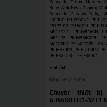
Schneider, Omron, Norgren, Ke
Sunx, Sick, Koyo, Togami, Yas
Schneider Phoenix, Delta,.
FB30CP PR-FB30N1 PR-FB3
F51P3 PR-FB15C3PL PR-FB1
MB15C3PL PR-MB15CN PR
MB15P3 PR-MB30C3PL PR
M51C3PD PR-M51C3PL PR-
PR-MB30P3 PR-F51C3PD PR-
PR-FB30C3PL PR-FB30CN.
Hình ảnh
:
Chuyên thiết b
AJ65SBTB1-32T1 Mi