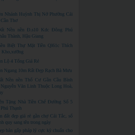
n Nhánh Huỳnh Thị Nở Phường Cái
 Cần Thơ
ất Nền nền Đ.s10 Kdc Đông Phú
hâu Thành, Hậu Giang
ền Biệt Thự Mặt Tiền Ql61c Thích
 Kho,xưỡng
ền Lộ 4 Tổng Giá Rẻ
n Ngang 10m Rất Đẹp Rạch Bà Mưu
ất Nền nền Thổ Cư Gần Cầu Bình
 Nguyễn Văn Linh Thuộc Long Hoà,
ủy
ền Tặng Nhà Tiền Chế Đường Số 5
 Phú Thạnh
n đất đẹp giá rẻ gần chợ Cái Tắc, sổ
nh quy sang tên trong ngày
GIÁ RẺ
ẹp bán gấp pháp lý cực kỳ chuẩn cho