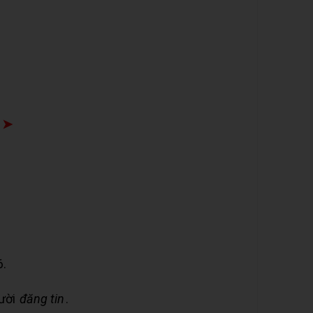
 Zalo
 ➤
6.
gười
đăng tin
.