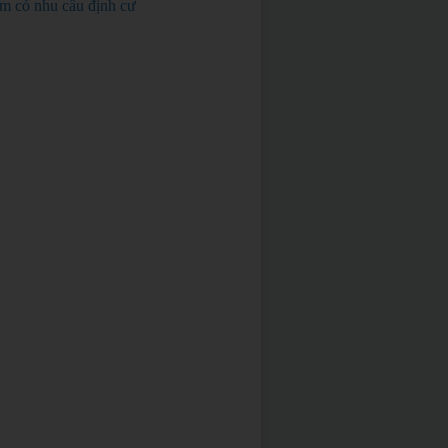
em có nhu cầu định cư
BÁN GẤP