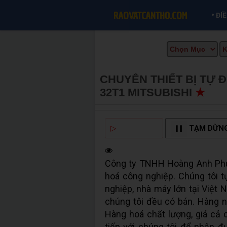
•
ĐI
CHUYÊN THIẾT BỊ TỰ 
32T1 MITSUBISHI
★
MU
▷
NGHE ĐỌC
TẠM DỪN
Công ty TNHH Hoàng Anh Phư
hoá công nghiệp. Chúng tôi t
nghiệp, nhà máy lớn tại Việ
chúng tôi đều có bán. Hàng n
Hàng hoá chất lượng, giá cả c
tiếp với chúng tôi để nhận đư