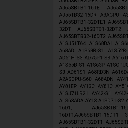
AJ65SBTB2N-8S AJ65SBTB2
AJ65SBTB1-16TE AJ65SB
AJ55TB32-16DR A3ACPU A
AJ65SBTB1-32DTE1 AJ65SB
32DT AJ65SBTB1-32DT2 
AJ65SBTB32-16DT2 AJ65SBT
A1SJ51T64 A1S68DAI A1S
A68AD A1S68B-S1 A1S52B
AD51H-S3 AD75P1-S3 A616T
A1S55B-S1 A1S63P A1SCPUC
S3 AD61S1 A68RD3N A616D
A2ASCPU-S60 A68ADN AY4
AY81EP AY13C AY81C AY51
A1SJ71LR21 AY42-S1 AY42
A1S63ADA AY13 A1SD71-S2 
16D1, AJ65SBTB1-16D
16DT1,AJ65SBTB1-16DT1 
AJ65SBTB1-32DT1 AJ65SBT