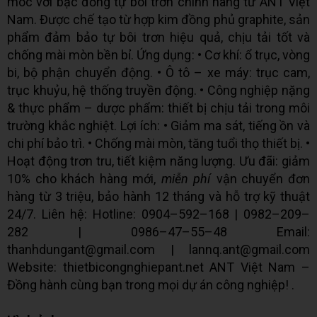
móc với bạc đồng tự bôi trơn chính hãng từ ANT Việt
Nam. Được chế tạo từ hợp kim đồng phủ graphite, sản
phẩm đảm bảo tự bôi trơn hiệu quả, chịu tải tốt và
chống mài mòn bền bỉ. Ứng dụng: • Cơ khí: ổ trục, vòng
bi, bộ phận chuyển động. • Ô tô – xe máy: trục cam,
trục khuỷu, hệ thống truyền động. • Công nghiệp nặng
& thực phẩm – dược phẩm: thiết bị chịu tải trong môi
trường khắc nghiệt. Lợi ích: • Giảm ma sát, tiếng ồn và
chi phí bảo trì. • Chống mài mòn, tăng tuổi thọ thiết bị. •
Hoạt động trơn tru, tiết kiệm năng lượng. Ưu đãi: giảm
10% cho khách hàng mới,
miễn phí
vận chuyển đơn
hàng từ 3 triệu, bảo hành 12 tháng và hỗ trợ kỹ thuật
24/7. Liên hệ: Hotline: 0904–592–168 | 0982–209–
282 | 0986–47–55–48 Email:
thanhdungant@gmail.com | lannq.ant@gmail.com
Website: thietbicongnghiepant.net ANT Việt Nam –
Đồng hành cùng bạn trong mọi dự án công nghiệp! .