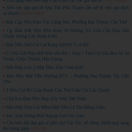
•
Chủ ngộp bán nền đẹp Vạn Phát Cái Tắc giá bao rẻ
CHỦ NGỘP
•
Nền cực đẹp giá tốt khu Tân Phú Thạnh cần xử lý việc gia đình
ra nhanh
HÀNG ĐẸP
•
Bán Cặp Nền Khu Vực Láng Sen, Phường Đại Thành, Cần Thơ
•
Cg: Bán Đất Nền Nền Hẻm 38 Đường 3/2 Gần Cầu Đầu Sấu
Thuộc Hưng Lợi, Ninh Kiều
•
Bán Nền Thổ Cư Cai Rang 1tỷ050 71.4 M2
•
C Chủ Gửi Bán Đất Nền nền Rẻ + Đẹp + Thổ Cư Gần Bot Số 10
Thuộc Châu Thành, Hậu Giang
•
Nền Đẹp Góc 2 Mặt Tiền Trần Vĩnh Kiết
•
Bán Nền Mặt Tiền Đường 927c – Phường Đại Thành, Tp. Cần
Thơ
•
2 Nền Giá Rẻ Giáp Ranh Cần Thơ Gần Cht Cái Chanh
•
Chủ Kẹt Bán Nền Đẹp Xây Nhà 280 Triệu
•
Nền Biệt Thự Giá Mềm Mặt Tiền Lê Thị Hồng Gấm
•
Sóc, Kdc Hưng Phú Nghọp Giá Chỉ 2,4ty
•
Cần bán đất đẹp giá rẻ gần chợ Cái Tắc, sổ hồng chính quy sang
tên trong ngày
GIÁ RẺ