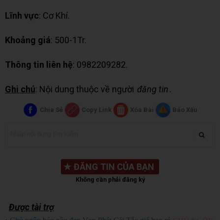
Lĩnh vực
: Cơ Khí.
Khoảng giá
: 500-1Tr.
Thông tin liên hệ
: 0982209282.
Ghi chú
: Nội dung thuộc về người
đăng tin
.
Chia Sẻ
Copy Link
Xóa Bài
Báo Xấu
★
ĐĂNG TIN CỦA BẠN
Không cần phải đăng ký
Được tài trợ