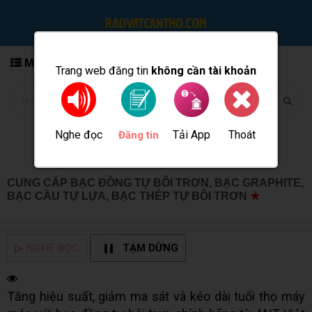
MENU
Trang web đăng tin
không cần tài khoản
Nghe đọc
Tải App
Thoát
Đăng tin
CUNG CẤP BẠC ĐỒNG TỰ BÔI TRƠN, BẠC GRAPHITE,
BẠC CẦU TỰ LỰA, BẠC THÉP TỰ BÔI TRƠN
★
MUA
BÁN TẠI CẦN THƠ INFO
▷
NGHE ĐỌC
TẠM DỪNG
Tăng hiệu suất, giảm ma sát và kéo dài tuổi thọ máy