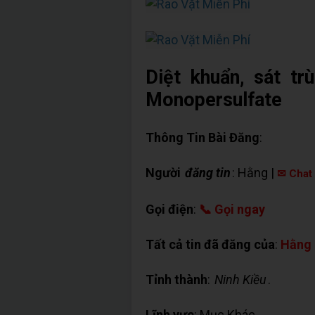
Diệt khuẩn, sát t
Monopersulfate
Thông Tin Bài Đăng
:
Người
đăng tin
: Hằng |
✉ Chat
Gọi điện
:
📞 Gọi ngay
Tất cả tin đã đăng của
:
Hằng
Tỉnh thành
:
Ninh Kiều
.
Lĩnh vực
: Mục Khác.