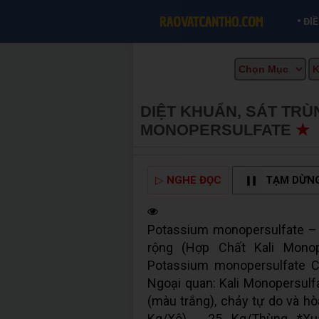
•
ĐI
DIỆT KHUẨN, SÁT TR
MONOPERSULFATE
★
▷
NGHE ĐỌC
TẠM DỪN
Potassium monopersulfate – 
rộng (Hợp Chất Kali Monop
Potassium monopersulfate C
Ngoại quan: Kali Monopersul
(màu trắng), chảy tự do và hò
Kg/Xô) , 25 Kg/Thùng *Xuấ