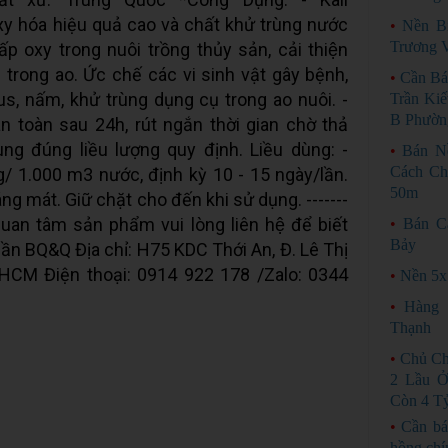
xy hóa hiệu quả cao và chất khử trùng nước
•
Nền B
Trương 
 oxy trong nuôi trồng thủy sản, cải thiện
̣c trong ao. Ức chế các vi sinh vật gây bệnh,
•
Cần Bá
irus, nấm, khử trùng dụng cụ trong ao nuôi. -
Trần Ki
B Phườn
n toàn sau 24h, rút ngắn thời gian chờ thả
ùng đúng liều lượng quy định. Liều dùng: -
•
Bán N
Cách Ch
kg/ 1.000 m3 nước, định kỳ 10 - 15 ngày/lần.
50m
ng mát. Giữ chặt cho đến khi sử dụng. -------
quan tâm sản phẩm vui lòng liên hệ để biết
•
Bán C
Bảy
n BQ&Q Địa chỉ: H75 KDC Thới An, Đ. Lê Thị
TPHCM Điện thoại: 0914 922 178 /Zalo: 0344
•
Nền 5x
•
Hàng 
Thạnh
•
Chủ Ch
2 Lầu Ở
Còn 4 T
•
Cần bá
hồng chí