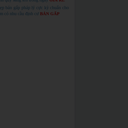
GIÁ RẺ
ẹp bán gấp pháp lý cực kỳ chuẩn cho
em có nhu cầu định cư
BÁN GẤP