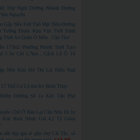
iệt Thự Nghĩ Dưỡng Nhánh Đường
Vĩnh Nguyên
n Gấp Nền Full Thổ Mặt Tiền Đường
ết Tường Thuộc Khu Vực Thới Trinh
g Thới An Quận Ô Môn . Cần Thơ
ền 173m2 Phường Phước Thới Tpct
ợ 3 Se Chỉ 1,7km , Cách Lộ Ô Tô
ặp Nền Khu Đô Thị Lái Hiếu Ngã
 17 Thổ Cư Lộ 6m Kv Bình Thủy
Hiếm Đường Số 1a Kdc Tân Phú
uyển Chổ Ở Bán Lại Căn Nhà Dt 1tr
 Kdc Bình Nhựt, Giá 4,2 Tỷ Giảm
ỷ
n đất đẹp giá rẻ gần chợ Cái Tắc, sổ
nh quy sang tên trong ngày