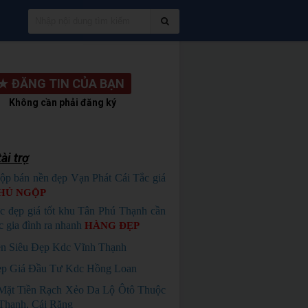
★
ĐĂNG TIN CỦA BẠN
Không cần phải đăng ký
ài trợ
ộp bán nền đẹp Vạn Phát Cái Tắc giá
HỦ NGỘP
c đẹp giá tốt khu Tân Phú Thạnh cần
c gia đình ra nhanh
HÀNG ĐẸP
n Siêu Đẹp Kdc Vĩnh Thạnh
p Giá Đầu Tư Kdc Hồng Loan
Mặt Tiền Rạch Xẻo Da Lộ Ôtô Thuộc
Thạnh, Cái Răng