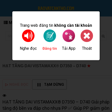
MENU
Trang web đăng tin
không cần tài khoản
Nghe đọc
Tải App
Thoát
Đăng tin
HẠT TĂNG DAI VISTAMAXX® D7350 – D740
★
MUA
BÁN TẠI CẦN THƠ INFO
▷
NGHE ĐỌC
TẠM DỪNG
HẠT TĂNG DAI VISTAMAXX® D7350 – D740 Giải pháp
tăng độ bền va đập cho nhựa PP ✅ Giúp PP giảm giòn