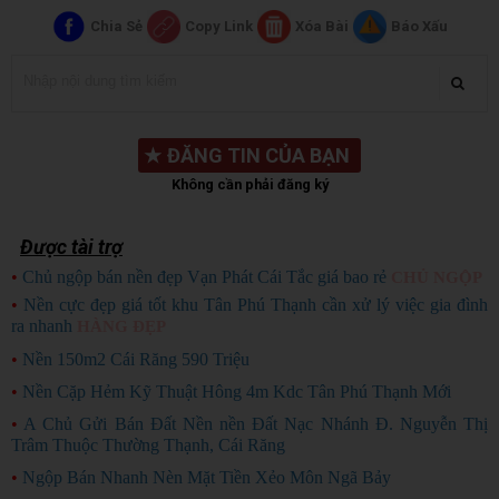
Chia Sẻ
Copy Link
Xóa Bài
Báo Xấu
★
ĐĂNG TIN CỦA BẠN
Không cần phải đăng ký
Được tài trợ
•
Chủ ngộp bán nền đẹp Vạn Phát Cái Tắc giá bao rẻ
CHỦ NGỘP
•
Nền cực đẹp giá tốt khu Tân Phú Thạnh cần xử lý việc gia đình
ra nhanh
HÀNG ĐẸP
•
Nền 150m2 Cái Răng 590 Triệu
•
Nền Cặp Hẻm Kỹ Thuật Hông 4m Kdc Tân Phú Thạnh Mới
•
A Chủ Gửi Bán Đất Nền nền Đất Nạc Nhánh Đ. Nguyễn Thị
Trâm Thuộc Thường Thạnh, Cái Răng
•
Ngộp Bán Nhanh Nèn Mặt Tiền Xẻo Môn Ngã Bảy