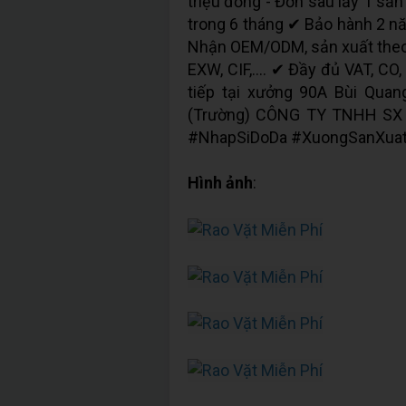
triệu đồng - Đơn sau lấy 1 s
trong 6 tháng ✔ Bảo hành 2 
Nhận OEM/ODM, sản xuất theo 
EXW, CIF,.... ✔ Đầy đủ VAT, CO
tiếp tại xưởng 90A Bùi Qua
(Trường) CÔNG TY TNHH SX
#NhapSiDoDa #XuongSanXuat 
Hình ảnh
: