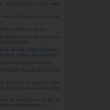
óc 167m2 Đường Số 4-5 Kdc Minh
 Viên Đất 7000m2 Cách Chợ Cầu
m
u Đất 31.000m2 Tại Cái Tắc
ất Nền nền Thổ Cư Bờ Kè Cái Sơn
 Bình, Ninh Kiều
t Nền đất Nghĩ Dưỡng Lộ Ôtô Rạch
ng Thuộc Trường Long, Phong Điền
p Giá Tốt Trung Tâm Bình Thủy
700 M2 Đất Công Cặp Bên Kdc Nam
ẹp Bao Lời, 1 Tỷ Giảm Còn 850tr
ull Thổ Cư. Gần Kcn Hoà Phú, Vĩnh
n đất đẹp giá rẻ gần chợ Cái Tắc, sổ
nh quy sang tên trong ngày
GIÁ RẺ