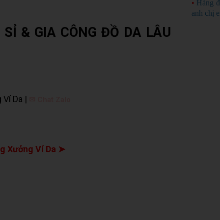
•
Hàng đ
anh chị 
 SỈ & GIA CÔNG ĐỒ DA LÂU
 Ví Da |
✉ Chat Zalo
g Xưởng Ví Da ➤