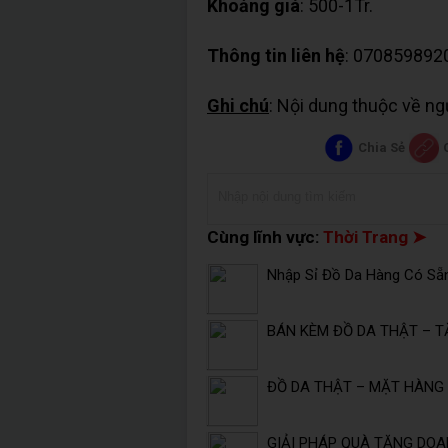
Khoảng giá
: 500-1Tr.
Thông tin liên hệ
: 070859892
Ghi chú
: Nội dung thuộc về n
Chia Sẻ
Cùng lĩnh vực:
Thời Trang ➤
Nhập Sỉ Đồ Da Hàng Có Sẵ
BÁN KÈM ĐỒ DA THẬT – T
ĐỒ DA THẬT – MẶT HÀNG 
GIẢI PHÁP QUÀ TẶNG DOA