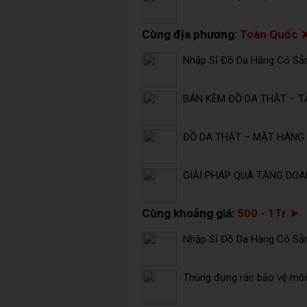
Cùng địa phương:
Toàn Quốc 
Nhập Sỉ Đồ Da Hàng Có Sẵ
BÁN KÈM ĐỒ DA THẬT – T
ĐỒ DA THẬT – MẶT HÀNG 
GIẢI PHÁP QUÀ TẶNG DOA
Cùng khoảng giá:
500 - 1Tr ➤
Nhập Sỉ Đồ Da Hàng Có Sẵ
Thùng đựng rác bảo vệ môi 