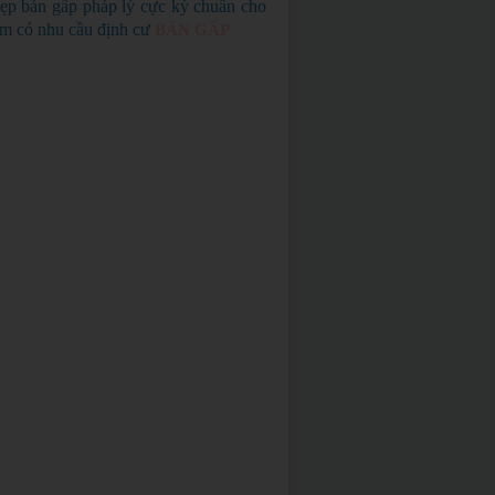
ẹp bán gấp pháp lý cực kỳ chuẩn cho
em có nhu cầu định cư
BÁN GẤP