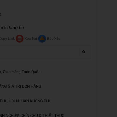
0.
gười
đăng tin
.
Copy Link
Xóa Bài
Báo Xấu
n, Giao Hàng Toàn Quốc
ĂNG GIÁ TRỊ ĐƠN HÀNG
PHỤ, LỢI NHUẬN KHÔNG PHỤ
NH NGHIỆP CHỈN CHU & THIẾT THỰC