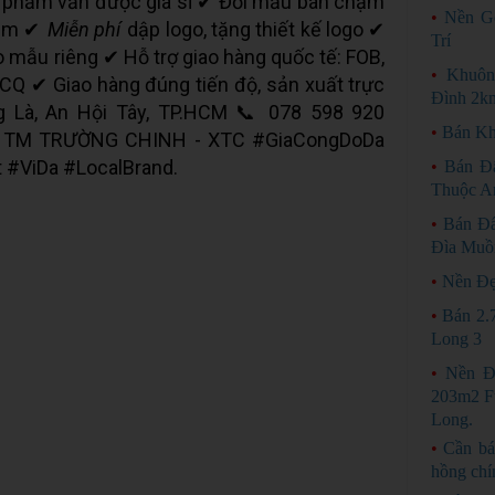
ản phẩm vẫn được giá sỉ ✔ Đổi mẫu bán chậm
•
Nền G
năm ✔
Miễn phí
dập logo, tặng thiết kế logo ✔
Trí
mẫu riêng ✔ Hỗ trợ giao hàng quốc tế: FOB,
•
Khuôn
, CQ ✔ Giao hàng đúng tiến độ, sản xuất trực
Đình 2k
ng Là, An Hội Tây, TP.HCM 📞 078 598 920
•
Bán Kh
 TM TRƯỜNG CHINH - XTC #GiaCongDoDa
#ViDa #LocalBrand.
•
Bán Đ
Thuộc An
•
Bán Đấ
Đìa Muồ
•
Nền Đẹ
•
Bán 2.
Long 3
•
Nền Đ
203m2 F
Long.
•
Cần bá
hồng chí