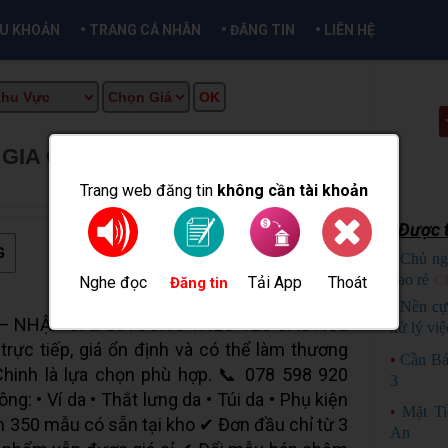
•
•
•
ỀU KHOẢN
TRANG CÁ NHÂN
ĐĂNG TIN
LIÊN HỆ
& GIA CÔNG ĐỒ DA LÂU DÀI
★
 INFO
Trang web đăng tin
không cần tài khoản
Được t
G
•
Chủ ng
bao rẻ
C
Nghe đọc
Tải App
Thoát
Đăng tin
•
Nền cự
– NHẬP SỈ & GIA CÔNG THEO YÊU CẦU Nếu
xử lý việ
rực tiếp, giá ổn định và có thể làm thương
•
Cần Bá
Chinh là lựa chọn phù hợp. 📞 078 598 920
3
g: • Ví da • Thắt lưng da • Túi da • Phụ kiện
•
Mặt T
ơn 350 mẫu có sẵn tại kho ✔ Đơn đầu chỉ từ 3
An