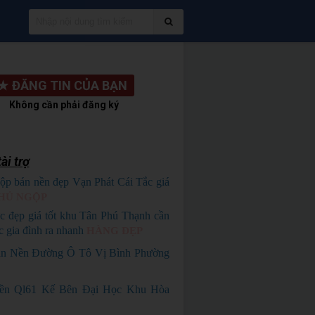
★
ĐĂNG TIN CỦA BẠN
Không cần phải đăng ký
ài trợ
ộp bán nền đẹp Vạn Phát Cái Tắc giá
HỦ NGỘP
c đẹp giá tốt khu Tân Phú Thạnh cần
c gia đình ra nhanh
HÀNG ĐẸP
n Nền Đường Ô Tô Vị Bình Phường
iền Ql61 Kế Bên Đại Học Khu Hòa