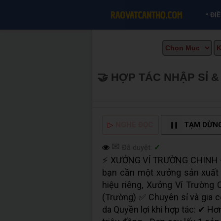
•
ĐI
🤝 HỢP TÁC NHẬP SỈ 
MUA BÁN TẠI CẦN THƠ
▷
NGHE ĐỌC
TẠM DỪN
✉
Đã duyệt:
✓
⚡ XƯỞNG VÍ TRƯỜNG CHINH 
bạn cần một xưởng sản xuất t
hiệu riêng, Xưởng Ví Trường 
(Trường) ✅ Chuyên sỉ và gia côn
da Quyền lợi khi hợp tác: ✔ H