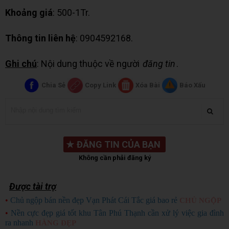
Khoảng giá
: 500-1Tr.
Thông tin liên hệ
: 0904592168.
Ghi chú
: Nội dung thuộc về người
đăng tin
.
Chia Sẻ
Copy Link
Xóa Bài
Báo Xấu
★
ĐĂNG TIN CỦA BẠN
Không cần phải đăng ký
Được tài trợ
•
Chủ ngộp bán nền đẹp Vạn Phát Cái Tắc giá bao rẻ
CHỦ NGỘP
•
Nền cực đẹp giá tốt khu Tân Phú Thạnh cần xử lý việc gia đình
ra nhanh
HÀNG ĐẸP