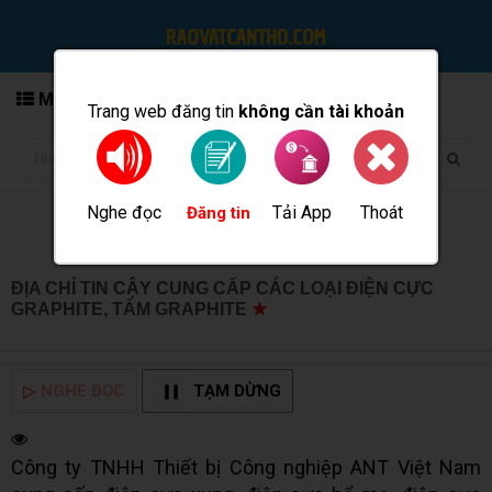
MENU
Trang web đăng tin
không cần tài khoản
Nghe đọc
Tải App
Thoát
Đăng tin
ĐỊA CHỈ TIN CẬY CUNG CẤP CÁC LOẠI ĐIỆN CỰC
GRAPHITE, TẤM GRAPHITE
★
MUA BÁN TẠI CẦN THƠ
INFO
▷
NGHE ĐỌC
TẠM DỪNG
Công ty TNHH Thiết bị Công nghiệp ANT Việt Nam