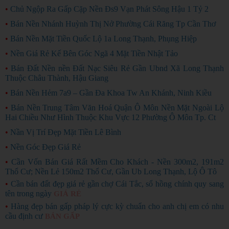
•
Chủ Ngộp Ra Gấp Cặp Nền Đs9 Vạn Phát Sông Hậu 1 Tỷ 2
•
Bán Nền Nhánh Huỳnh Thị Nở Phường Cái Răng Tp Cần Thơ
•
Bán Nền Mặt Tiền Quốc Lộ 1a Long Thạnh, Phụng Hiệp
•
Nền Giá Rẻ Kế Bên Góc Ngã 4 Mặt Tiền Nhật Tảo
•
Bán Đất Nền nền Đất Nạc Siêu Rẻ Gần Ubnd Xã Long Thạnh
Thuộc Châu Thành, Hậu Giang
•
Bán Nền Hẻm 7a9 – Gần Đa Khoa Tw An Khánh, Ninh Kiều
•
Bán Nền Trung Tâm Văn Hoá Quận Ô Môn Nền Mặt Ngoài Lộ
Hai Chiều Như Hình Thuộc Khu Vực 12 Phường Ô Môn Tp. Ct
•
Nần Vị Trí Đẹp Mặt Tiền Lê Bình
•
Nền Góc Đẹp Giá Rẻ
•
Cần Vốn Bán Giá Rất Mềm Cho Khách - Nền 300m2, 191m2
Thổ Cư; Nền Lẻ 150m2 Thổ Cư, Gần Ub Long Thạnh, Lộ Ô Tô
•
Cần bán đất đẹp giá rẻ gần chợ Cái Tắc, sổ hồng chính quy sang
tên trong ngày
GIÁ RẺ
•
Hàng đẹp bán gấp pháp lý cực kỳ chuẩn cho anh chị em có nhu
cầu định cư
BÁN GẤP