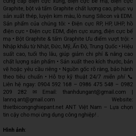
cung cấp điện cực xung, điện cực bể mạ, điện cực
Graphite, bột và tấm Graphite chất lượng cao, phục vụ
sản xuất thép, luyện kim màu, lò nung Silicon và EDM.
Sản phẩm của chúng tôi: • Điện cực RP, HP, UHP, hồ
điện cực • Điện cực EDM, điện cực xung, điện cực bể
mạ • Bột Graphite & tấm Graphite Ưu điểm vượt trội: •
Nhập khẩu từ Nhật, Đức, Mỹ, Ấn Độ, Trung Quốc • Hiệu
suất cao, tuổi thọ lâu, giúp giảm chi phí & nâng cao
chất lượng sản phẩm • Sản xuất theo kích thước, bản
vẽ hoặc yêu cầu riêng • Nguồn gốc rõ ràng, bảo hành
theo tiêu chuẩn • Hỗ trợ kỹ thuật 24/7
miễn phí
📞
Liên hệ ngay: 0904 592 168 – 0986 475 548 – 0982
209 282 ✉ Email: thanhdungant@gmail.com |
lannq.ant@gmail.com Website:
thietbicongnghiepant.net ANT Việt Nam – Lựa chọn
tin cậy cho mọi ứng dụng công nghiệp! .
Hình ảnh
: