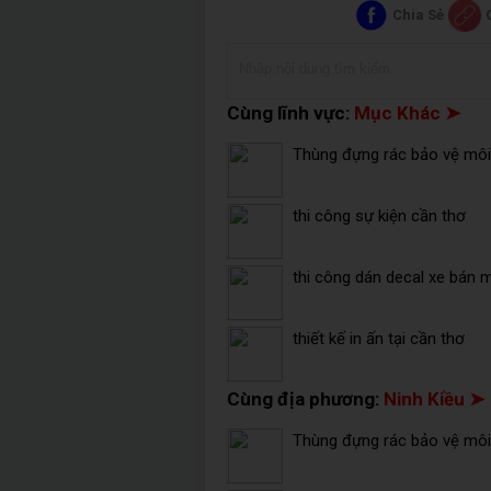
Chia Sẻ
Cùng lĩnh vực:
Mục Khác ➤
Thùng đựng rác bảo vệ môi 
thi công sự kiện cần thơ
thi công dán decal xe bán 
thiết kế in ấn tại cần thơ
Cùng địa phương:
Ninh Kiều ➤
Thùng đựng rác bảo vệ môi 