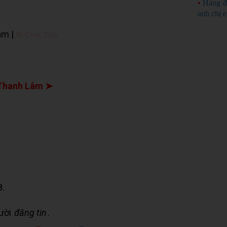
•
Hàng đ
anh chị 
âm |
✉ Chat Zalo
Thanh Lâm ➤
8.
gười
đăng tin
.