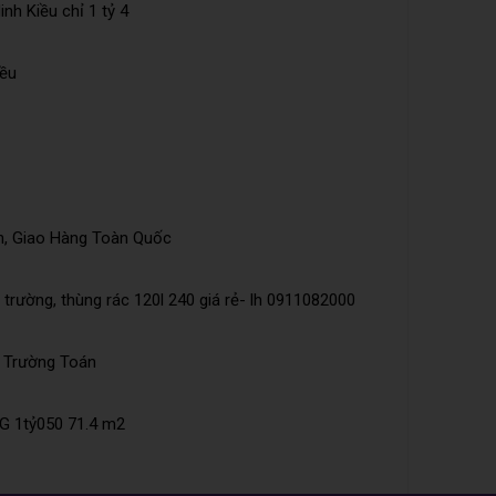
nh Kiều chỉ 1 tỷ 4
iều
n, Giao Hàng Toàn Quốc
trường, thùng rác 120l 240 giá rẻ- lh 0911082000
õ Trường Toán
 1tỷ050 71.4 m2