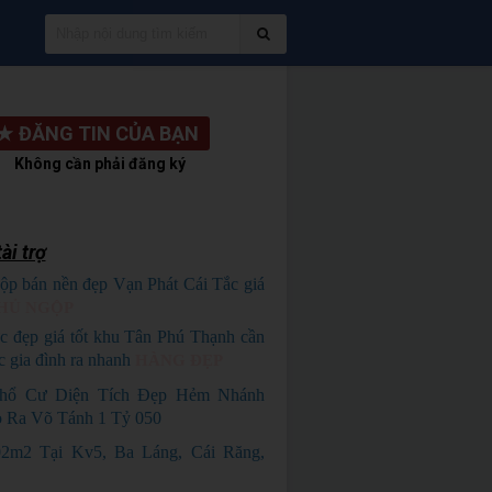
★
ĐĂNG TIN CỦA BẠN
Không cần phải đăng ký
ài trợ
ộp bán nền đẹp Vạn Phát Cái Tắc giá
HỦ NGỘP
c đẹp giá tốt khu Tân Phú Thạnh cần
c gia đình ra nhanh
HÀNG ĐẸP
hổ Cư Diện Tích Đẹp Hẻm Nhánh
o Ra Võ Tánh 1 Tỷ 050
02m2 Tại Kv5, Ba Láng, Cái Răng,