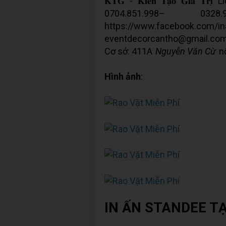
𝐊𝐓𝐆 - 𝐊𝐢𝐞̂́𝐧 𝐓𝐚̣𝐨 𝐆𝐢
0704.851.998– 0
https://www.facebook.c
eventdecorcantho@gmail.com
Cơ sở: 411A
Nguyễn Văn Cừ
nố
Hình ảnh
:
IN ẤN STANDEE T