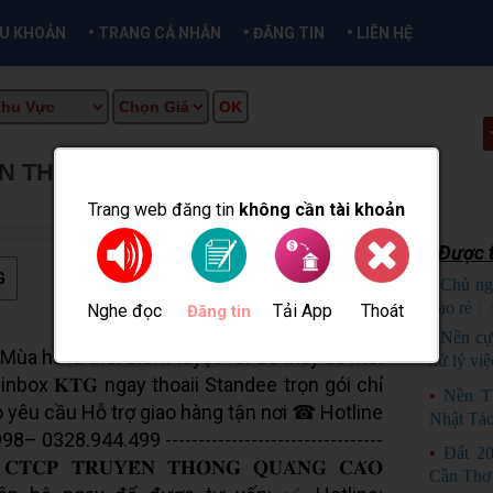
•
•
•
ỀU KHOẢN
TRANG CÁ NHÂN
ĐĂNG TIN
LIÊN HỆ
ẦN THƠ
★
MUA BÁN TẠI CẦN THƠ
Trang web đăng tin
không cần tài khoản
Được t
G
•
Chủ ng
bao rẻ
C
Nghe đọc
Tải App
Thoát
Đăng tin
•
Nền cự
𝒆̀ 𝒓𝒖̛̣𝒄 𝒓𝒐̛̃ Mùa hè là thời điểm tuyệt vời để thay áo mới
xử lý việ
nbox 𝐊𝐓𝐆 ngay thoaii Standee trọn gói chỉ
•
Nền T
o yêu cầu Hỗ trợ giao hàng tận nơi ☎ Hotline
Nhật Tả
– 0328.944.499 ---------------------------------
•
Đất 2
- 𝐂𝐓𝐂𝐏 𝐓𝐑𝐔𝐘𝐄̂̀𝐍 𝐓𝐇𝐎̂𝐍𝐆 𝐐𝐔𝐀̉𝐍𝐆 𝐂𝐀́𝐎
Cần Thơ