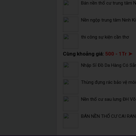
Bán nền thổ cư trung tâm Ni
Nền ngộp trung tâm Ninh K
thi công sự kiện cần thơ
Cùng khoảng giá:
500 - 1Tr ➤
Nhập Sỉ Đồ Da Hàng Có Sẵ
Thùng đựng rác bảo vệ môi 
Nền thổ cư sau lưng ĐH V
BÁN NỀN THỔ CƯ CAI RANG