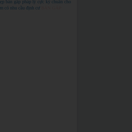
ẹp bán gấp pháp lý cực kỳ chuẩn cho
em có nhu cầu định cư
BÁN GẤP