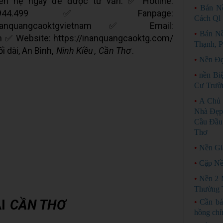
́ 𝐓𝐫𝐢̣ Liên hệ ngay để được tư vấn: ✅ Hotline:
•
Bán N
328.944.499 ✅ Fanpage:
Cách Ql 
om/inanquangcaoktgvietnam ✅ Email:
•
Bán Nề
 ✅ Website: https://inanquangcaoktg.com/
Thạnh, 
i dài, An Bình,
Ninh Kiều
,
Cần Thơ
.
•
Nền Đẹ
•
nền Bi
Cư Trườ
•
A Chủ 
Nhà Đẹp
Cầu Đầu 
Thơ
•
Nền Gi
•
Cặp Nề
•
Nền 2 
Thường 
ẠI
CẦN THƠ
•
Cần bá
hồng chí