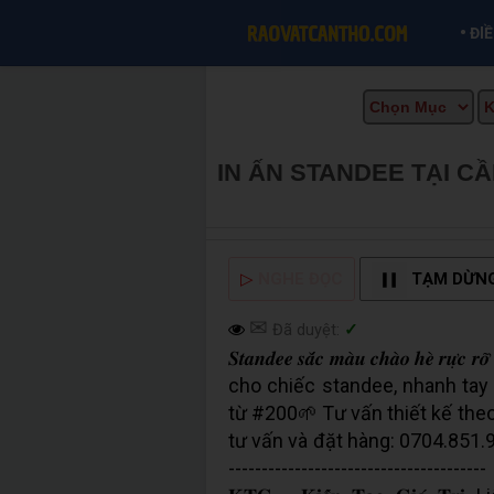
•
ĐI
IN ẤN STANDEE TẠI C
INFO
▷
NGHE ĐỌC
TẠM DỪN
✉
Đã duyệt:
✓
𝑺𝒕𝒂𝒏𝒅𝒆𝒆 𝒔𝒂̆́𝒄 𝒎𝒂̀𝒖 𝒄𝒉𝒂̀𝒐 𝒉
cho chiếc standee, nhanh tay i
từ #200🌱 Tư vấn thiết kế the
tư vấn và đặt hàng: 0704.851.998
--------------------------------------