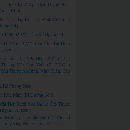
ền Cln 300m2 Ấp Nhất Thạnh Hòa,
1a Chỉ 1km
n Tiếp Giáp Khu Tái Định Cư Long
Phụng Hiệp
p 1000m2 Mặt Tiền Kế Ngã 4-91b
ệt Thự Góc 3 Mặt Tiền Khu Tái Định
ng Long
Gửi Bán Đất Nền Nền Lộ Ôtô Tặng
 Thoáng Mát Hẻm Nhánh Đ. 3/2 Gần
Sấu Thuộc An Bình, Ninh Kiều, Cần
á Rẻ Phong Điền
n Kdc Minh Trí Đường Số 6
Mặt Tiền Rạch Xẻo Da Lộ Ôtô Thuộc
Thạnh, Cái Răng
n đất đẹp giá rẻ gần chợ Cái Tắc, sổ
nh quy sang tên trong ngày
GIÁ RẺ