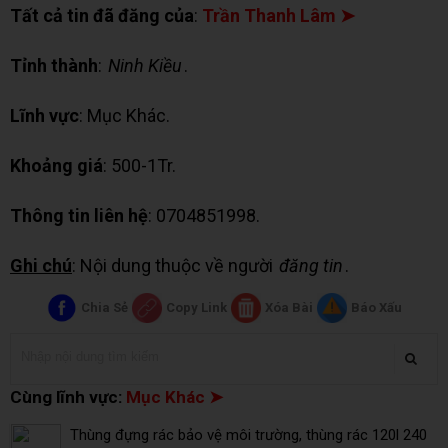
Tất cả tin đã đăng của
:
Trần Thanh Lâm ➤
Tỉnh thành
:
Ninh Kiều
.
Lĩnh vực
: Mục Khác.
Khoảng giá
: 500-1Tr.
Thông tin liên hệ
: 0704851998.
Ghi chú
: Nội dung thuộc về người
đăng tin
.
Chia Sẻ
Copy Link
Xóa Bài
Báo Xấu
Cùng lĩnh vực:
Mục Khác ➤
Thùng đựng rác bảo vệ môi trường, thùng rác 120l 240