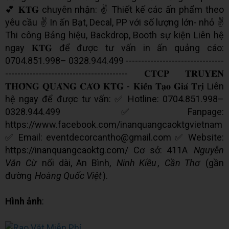
💕 𝐊𝐓𝐆 chuyên nhận: ✌️ Thiết kế các ấn phẩm theo
yêu cầu ✌️ In ấn Bạt, Decal, PP với số lượng lớn- nhỏ ✌️
Thi công Bảng hiệu, Backdrop, Booth sự kiện Liên hệ
ngay 𝐊𝐓𝐆 để được tư vấn in ấn quảng cáo:
0704.851.998– 0328.944.499 --------------------------------
---------------------------------------- 𝐂𝐓𝐂𝐏 𝐓𝐑𝐔𝐘𝐄̂̀𝐍
𝐓𝐇𝐎̂𝐍𝐆 𝐐𝐔𝐀̉𝐍𝐆 𝐂𝐀́𝐎 𝐊𝐓𝐆 - 𝐊𝐢𝐞̂́𝐧 𝐓𝐚̣𝐨 𝐆𝐢𝐚́ 𝐓𝐫𝐢̣ Liên
hệ ngay để được tư vấn: ✅ Hotline: 0704.851.998–
0328.944.499 ✅Fanpage:
https://www.facebook.com/inanquangcaoktgvietnam
✅ Email: eventdecorcantho@gmail.com ✅ Website:
https://inanquangcaoktg.com/ Cơ sở: 411A
Nguyễn
Văn Cừ
nối dài, An Bình,
Ninh Kiều
,
Cần Thơ
(gần
đường
Hoàng Quốc Việt
).
Hình ảnh
: