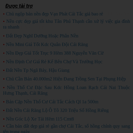
Được tài trợ
•
Chủ ngộp bán nền đẹp Vạn Phát Cái Tắc giá bao rẻ
CHỦ NGỘP
•
Nền cực đẹp giá tốt khu Tân Phú Thạnh cần xử lý việc gia đình
ra nhanh
HÀNG ĐẸP
•
Đất Đẹp Nghĩ Dưỡng Hoặc Phân Nền
•
Nền Mini Giá Tốt Kdc Quân Đội Cái Răng
•
Nền Đẹp Giá Tốt Trục 9 Hẽm 388 Nguyễn Văn Cừ
•
Nền Định Cư Giá Rẻ Kế Bên Chợ Và Trường Học
•
Đất Nền Tp Ngã Bảy, Hậu Giang
•
Chủ Cần Bán 40.000m2 Hiện Đang Trồng Sen Tại Phụng Hiệp
•
Nền Thổ Cư Đặc Sau Kdc Hồng Loan Rạch Cái Nai Thuộc
Hưng Thạnh, Cái Răng
•
Bán Cặp Nền Thổ Cư Cái Tắc Cách Ql 1a 500m
•
Đất Nền Cái Răng Lộ Ô Tô 320 Triệu Sổ Hồng Riêng
•
Nền Góc Lộ Xe Tải Hẽm 115 Cmt8
•
Cần bán đất đẹp giá rẻ gần chợ Cái Tắc, sổ hồng chính quy sang
tên trong ngày
GIÁ RẺ