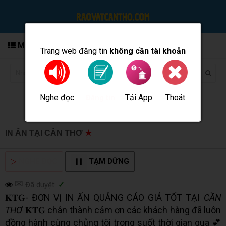
MENU
IN ẤN TẠI CẦN THƠ
★
MUA BÁN TẠI CẦN THƠ INFO
▷
NGHE ĐỌC
TẠM DỪNG
✉
Đã duyệt:
✓
𝐊𝐓𝐆- ĐƠN VỊ IN ẤN QUẢNG CÁO GIÁ TỐT TẠI
CẦN
THƠ
𝐊𝐓𝐆 chân thành cảm ơn các khách hàng đã luôn
đồng hành cùng chủng tôi trong suốt thời gian qua 💕