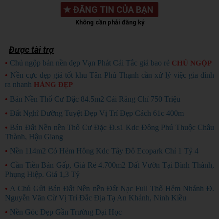
★
ĐĂNG TIN CỦA BẠN
Không cần phải đăng ký
Được tài trợ
•
Chủ ngộp bán nền đẹp Vạn Phát Cái Tắc giá bao rẻ
CHỦ NGỘP
•
Nền cực đẹp giá tốt khu Tân Phú Thạnh cần xử lý việc gia đình
ra nhanh
HÀNG ĐẸP
•
Bán Nền Thổ Cư Đặc 84.5m2 Cái Răng Chỉ 750 Triệu
•
Đất Nghĩ Dưỡng Tuyệt Đẹp Vị Trí Đẹp Cách 61c 400m
•
Bán Đất Nền nền Thổ Cư Đặc Đ.s1 Kdc Đông Phú Thuộc Châu
Thành, Hậu Giang
•
Nền 114m2 Có Hẻm Hông Kdc Tây Đô Ecopark Chỉ 1 Tỷ 4
•
Cần Tiền Bán Gấp, Giá Rẻ 4.700m2 Đất Vườn Tại Bình Thành,
Phụng Hiệp. Giá 1,3 Tỷ
•
A Chủ Gửi Bán Đất Nền nền Đất Nạc Full Thổ Hẻm Nhánh Đ.
Nguyễn Văn Cừ Vị Trí Đắc Địa Tạ An Khánh, Ninh Kiều
•
Nền Góc Đẹp Gần Trường Đại Học