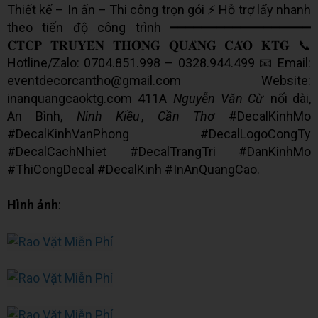
Thiết kế – In ấn – Thi công trọn gói ⚡ Hỗ trợ lấy nhanh
theo tiến độ công trình ━━━━━━━━━━━━━━━━━━
𝐂𝐓𝐂𝐏 𝐓𝐑𝐔𝐘𝐄̂̀𝐍 𝐓𝐇𝐎̂𝐍𝐆 𝐐𝐔𝐀̉𝐍𝐆 𝐂𝐀́𝐎 𝐊𝐓𝐆 📞
Hotline/Zalo: 0704.851.998 – 0328.944.499 📧 Email:
eventdecorcantho@gmail.com Website:
inanquangcaoktg.com 411A
Nguyễn Văn Cừ
nối dài,
An Bình,
Ninh Kiều
,
Cần Thơ
#DecalKinhMo
#DecalKinhVanPhong #DecalLogoCongTy
#DecalCachNhiet #DecalTrangTri #DanKinhMo
#ThiCongDecal #DecalKinh #InAnQuangCao.
Hình ảnh
: