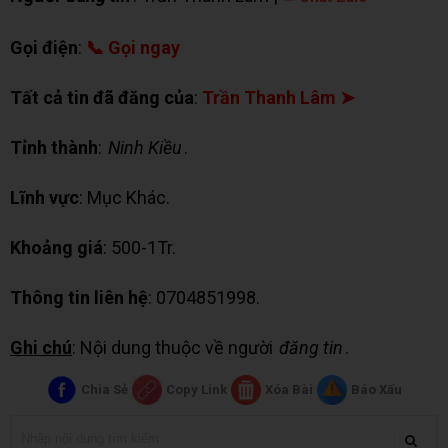
Gọi điện
:
📞 Gọi ngay
Tất cả tin đã đăng của
:
Trần Thanh Lâm ➤
Tỉnh thành
:
Ninh Kiều
.
Lĩnh vực
: Mục Khác.
Khoảng giá
: 500-1Tr.
Thông tin liên hệ
: 0704851998.
Ghi chú
: Nội dung thuộc về người
đăng tin
.
Chia Sẻ
Copy Link
Xóa Bài
Báo Xấu