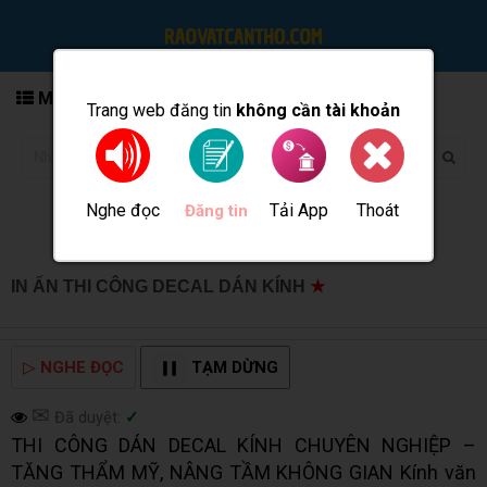
MENU
Trang web đăng tin
không cần tài khoản
Nghe đọc
Tải App
Thoát
Đăng tin
IN ẤN THI CÔNG DECAL DÁN KÍNH
★
MUA BÁN TẠI
CẦN THƠ INFO
▷
NGHE ĐỌC
TẠM DỪNG
✉
Đã duyệt:
✓
THI CÔNG DÁN DECAL KÍNH CHUYÊN NGHIỆP –
TĂNG THẨM MỸ, NÂNG TẦM KHÔNG GIAN Kính văn