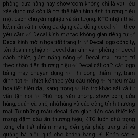
phòng, cửa hàng hay showroom không chỉ là vật liệu
xây dựng mà còn là nơi thể hiện hình ảnh thương hiệu
một cách chuyên nghiệp và ấn tượng. KTG nhận thiết
kế, in ấn và thi công đa dạng các dòng decal kính theo
yêu cầu: ✅ Decal kính mờ tạo không gian riêng tư ✅
Decal kính mờ in họa tiết trang trí ✅ Decal logo công ty,
tên doanh nghiệp ✅ Decal dán kính văn phòng ✅ Decal
cách nhiệt, giảm nắng nóng ✅ Decal màu trang trí
theo nhận diện thương hiệu ✅ Decal cắt chữ, cắt logo
bằng máy chuyên dụng ✨ Thi công thẩm mỹ, bám
dính tốt ✨ Thiết kế theo yêu cầu riêng ✨ Nhiều mẫu
họa tiết hiện đại, sang trọng ✨ Hỗ trợ khảo sát và tư
vấn tận nơi ✨ Phù hợp văn phòng, showroom, cửa
hàng, quán cà phê, nhà hàng và các công trình thương
mại Từ những mẫu decal đơn giản đến các thiết kế
mang đậm dấu ấn thương hiệu, KTG luôn chú trọng
từng chi tiết nhằm mang đến giải pháp trang trí và
quảng bá hiệu quả cho khách hàng. ⚡ Khảo sát –