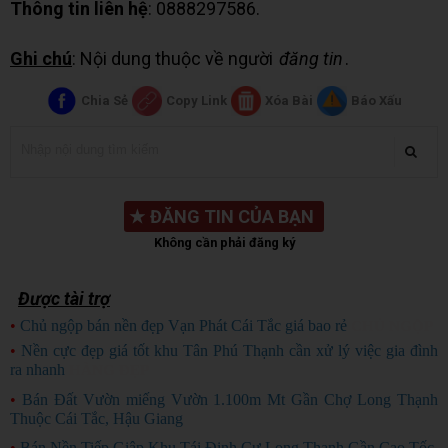
Thông tin liên hệ
: 0888297586.
Ghi chú
: Nội dung thuộc về người
đăng tin
.
Chia Sẻ
Copy Link
Xóa Bài
Báo Xấu
★
ĐĂNG TIN CỦA BẠN
Không cần phải đăng ký
Được tài trợ
•
Chủ ngộp bán nền đẹp Vạn Phát Cái Tắc giá bao rẻ
CHỦ NGỘP
•
Nền cực đẹp giá tốt khu Tân Phú Thạnh cần xử lý việc gia đình
ra nhanh
HÀNG ĐẸP
•
Bán Đất Vườn miếng Vườn 1.100m Mt Gần Chợ Long Thạnh
Thuộc Cái Tắc, Hậu Giang
•
Bán Nền Tiếp Giâp Khu Tái Định Cư Long Thạnh Gần Cao Tốc