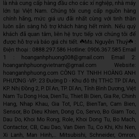
là nhà cung cấp hàng đầu cho các xí nghiệp, nhà máy
lớn tại Việt Nam. Chúng tôi cung cấp nguồn hàng
chính hãng, mức giá ưu đãi nhất cùng với tinh thần
luôn sẵn sàng hỗ trợ khách hàng hết mình. Nếu quý
khách đã quan tâm, liên hệ trực tiếp với chúng tôi để
được hỗ trợ và báo giá chi tiết. ☘️Ms. Nguyễn Thuý☘️ :
Điện thoại : 0888.297.586 Hotline: 0906.367.585 Email
1 : hoanganhphuong008@gmail.com Email 2:
hoanganhphuongvietnam@gmail.com Website:
hoanganhphuong.com CÔNG TY TNHH HOÀNG ANH
PHƯƠNG -VP: 23 Đường D - Khu đô thị TTHC TP Dĩ An,
KP. Nhị Đồng 2, P. Dĩ An, TP. Dĩ An, Tỉnh Bình Dương, Việt
Nam Tu Dong Hoa, DienTu, Thiet Bi Dien, Gia Re, Chinh
Hang, Nhap Khau, Gia Tot, PLC, BienTan, Cam Bien,
Sensor, Bo Dieu Khien, Dong Co, Servo, Bo Giam Toc,
Dau Do, Khoi Mo Rong, Role, Khoi Dong Tu, Bo Mach,
Contactor, CB, Cau Dao, Van Dien Tu, Co Khi, Khi Nen,
Xi Lanh, Man Hinh,... Mitsubishi, Schneider, Omron,