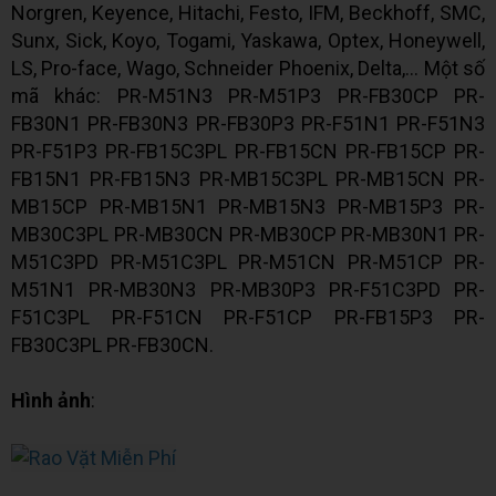
Norgren, Keyence, Hitachi, Festo, IFM, Beckhoff, SMC,
Sunx, Sick, Koyo, Togami, Yaskawa, Optex, Honeywell,
LS, Pro-face, Wago, Schneider Phoenix, Delta,... Một số
mã khác: PR-M51N3 PR-M51P3 PR-FB30CP PR-
FB30N1 PR-FB30N3 PR-FB30P3 PR-F51N1 PR-F51N3
PR-F51P3 PR-FB15C3PL PR-FB15CN PR-FB15CP PR-
FB15N1 PR-FB15N3 PR-MB15C3PL PR-MB15CN PR-
MB15CP PR-MB15N1 PR-MB15N3 PR-MB15P3 PR-
MB30C3PL PR-MB30CN PR-MB30CP PR-MB30N1 PR-
M51C3PD PR-M51C3PL PR-M51CN PR-M51CP PR-
M51N1 PR-MB30N3 PR-MB30P3 PR-F51C3PD PR-
F51C3PL PR-F51CN PR-F51CP PR-FB15P3 PR-
FB30C3PL PR-FB30CN.
Hình ảnh
: