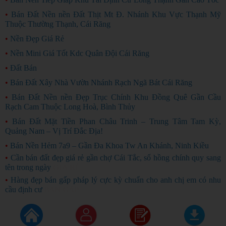
•
Bán Đất Nền nền Đất Thịt Mt Đ. Nhánh Khu Vực Thạnh Mỹ
Thuộc Thường Thạnh, Cái Răng
•
Nền Đẹp Giá Rẻ
•
Nền Mini Giá Tốt Kdc Quân Đội Cái Răng
•
Đất Bán
•
Bán Đất Xây Nhà Vườn Nhánh Rạch Ngã Bát Cái Răng
•
Bán Đất Nền nền Đẹp Trục Chính Khu Đồng Quê Gần Cầu
Rạch Cam Thuộc Long Hoà, Bình Thủy
•
Bán Đất Mặt Tiền Phan Châu Trinh – Trung Tâm Tam Kỳ,
Quảng Nam – Vị Trí Đắc Địa!
•
Bán Nền Hẻm 7a9 – Gần Đa Khoa Tw An Khánh, Ninh Kiều
•
Cần bán đất đẹp giá rẻ gần chợ Cái Tắc, sổ hồng chính quy sang
tên trong ngày
GIÁ RẺ
•
Hàng đẹp bán gấp pháp lý cực kỳ chuẩn cho anh chị em có nhu
cầu định cư
BÁN GẤP
Copyright ©
2026
Rao Vặt Miễn Phí
raovatcantho.com
chỉ hoạt động thử nghiệm
(*)