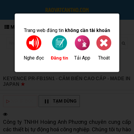
MENU
Trang web đăng tin
không cần tài khoản
Nghe đọc
Tải App
Thoát
Đăng tin
KEYENCE PR-FB15N1 - CẢM BIẾN CAO CẤP - MADE IN
JAPAN
★
MUA BÁN TẠI CẦN THƠ INFO
▷
NGHE ĐỌC
TẠM DỪNG
Công ty TNHH Hoàng Anh Phương chuyên cung cấp
các thiết bị tự động hoá công nghiệp. Chúng tôi tự hào