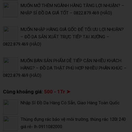
MUỐN MỞ THÊM NGÀNH HÀNG TĂNG LỢI NHUẬN? –
NHẬP SỈ ĐỒ DA GIÁ TỐT – 0822.879.469 (HẢO)
MUỐN NHẬP HÀNG GIÁ GỐC ĐỂ TỐI ƯU LỢI NHUẬN?
– ĐỒ DA SẢN XUẤT TRỰC TIẾP TẠI XƯỞNG –
0822.879.469 (HẢO)
MUỐN BÁN SẢN PHẨM DỄ TIẾP CẬN NHIỀU KHÁCH
HÀNG? – ĐỒ DA THẬT PHÙ HỢP NHIỀU PHÂN KHÚC –
0822.879.469 (HẢO)
Cùng khoảng giá:
500 - 1Tr ➤
Nhập Sỉ Đồ Da Hàng Có Sẵn, Giao Hàng Toàn Quốc
Thùng đựng rác bảo vệ môi trường, thùng rác 120l 240
giá rẻ- lh 0911082000