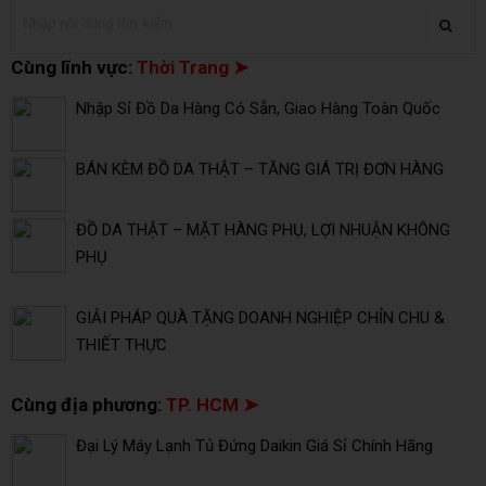
Cùng lĩnh vực:
Thời Trang ➤
Nhập Sỉ Đồ Da Hàng Có Sẵn, Giao Hàng Toàn Quốc
BÁN KÈM ĐỒ DA THẬT – TĂNG GIÁ TRỊ ĐƠN HÀNG
ĐỒ DA THẬT – MẶT HÀNG PHỤ, LỢI NHUẬN KHÔNG
PHỤ
GIẢI PHÁP QUÀ TẶNG DOANH NGHIỆP CHỈN CHU &
THIẾT THỰC
Cùng địa phương:
TP. HCM ➤
Đại Lý Máy Lạnh Tủ Đứng Daikin Giá Sỉ Chính Hãng