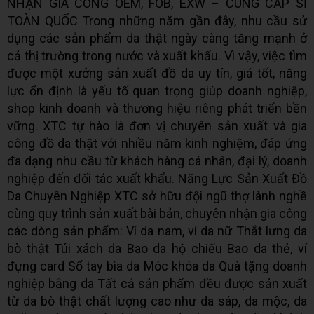
NHẬN GIA CÔNG OEM, FOB, EXW – CUNG CẤP SỈ
TOÀN QUỐC Trong những năm gần đây, nhu cầu sử
dụng các sản phẩm da thật ngày càng tăng mạnh ở
cả thị trường trong nước và xuất khẩu. Vì vậy, việc tìm
được một xưởng sản xuất đồ da uy tín, giá tốt, năng
lực ổn định là yếu tố quan trọng giúp doanh nghiệp,
shop kinh doanh và thương hiệu riêng phát triển bền
vững. XTC tự hào là đơn vị chuyên sản xuất và gia
công đồ da thật với nhiều năm kinh nghiệm, đáp ứng
đa dạng nhu cầu từ khách hàng cá nhân, đại lý, doanh
nghiệp đến đối tác xuất khẩu. Năng Lực Sản Xuất Đồ
Da Chuyên Nghiệp XTC sở hữu đội ngũ thợ lành nghề
cùng quy trình sản xuất bài bản, chuyên nhận gia công
các dòng sản phẩm: Ví da nam, ví da nữ Thắt lưng da
bò thật Túi xách da Bao da hộ chiếu Bao da thẻ, ví
đựng card Sổ tay bìa da Móc khóa da Quà tặng doanh
nghiệp bằng da Tất cả sản phẩm đều được sản xuất
từ da bò thật chất lượng cao như da sáp, da mộc, da