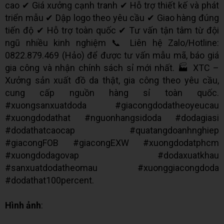
cao ✔ Giá xưởng cạnh tranh ✔ Hỗ trợ thiết kế và phát
triển mẫu ✔ Dập logo theo yêu cầu ✔ Giao hàng đúng
tiến độ ✔ Hỗ trợ toàn quốc ✔ Tư vấn tận tâm từ đội
ngũ nhiều kinh nghiệm 📞 Liên hệ Zalo/Hotline:
0822.879.469 (Hảo) để được tư vấn mẫu mã, báo giá
gia công và nhận chính sách sỉ mới nhất. 🏭 XTC –
Xưởng sản xuất đồ da thật, gia công theo yêu cầu,
cung cấp nguồn hàng sỉ toàn quốc.
#xuongsanxuatdoda #giacongdodatheoyeucau
#xuongdodathat #nguonhangsidoda #dodagiasi
#dodathatcaocap #quatangdoanhnghiep
#giacongFOB #giacongEXW #xuongdodatphcm
#xuongdodagovap #dodaxuatkhau
#sanxuatdodatheomau #xuonggiacongdoda
#dodathat100percent.
Hình ảnh
: