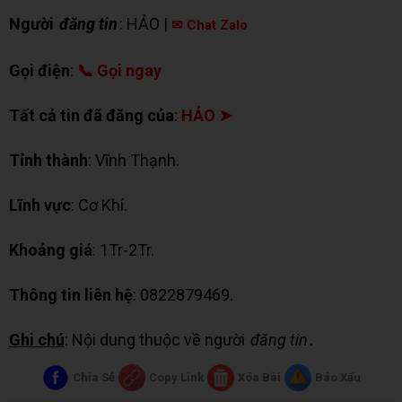
Người
đăng tin
: HẢO |
✉ Chat Zalo
Gọi điện
:
📞 Gọi ngay
Tất cả tin đã đăng của
:
HẢO ➤
Tỉnh thành
: Vĩnh Thạnh.
Lĩnh vực
: Cơ Khí.
Khoảng giá
: 1Tr-2Tr.
Thông tin liên hệ
: 0822879469.
Ghi chú
: Nội dung thuộc về người
đăng tin
.
Chia Sẻ
Copy Link
Xóa Bài
Báo Xấu