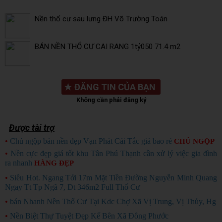
Nền thổ cư sau lưng ĐH Võ Trường Toán
BÁN NỀN THỔ CƯ CAI RANG 1tỷ050 71.4 m2
★
ĐĂNG TIN CỦA BẠN
Không cần phải đăng ký
Được tài trợ
•
Chủ ngộp bán nền đẹp Vạn Phát Cái Tắc giá bao rẻ
CHỦ NGỘP
•
Nền cực đẹp giá tốt khu Tân Phú Thạnh cần xử lý việc gia đình
ra nhanh
HÀNG ĐẸP
•
Siêu Hot. Ngang Tới 17m Mặt Tiền Đường Nguyễn Minh Quang
Ngay Tt Tp Ngã 7, Dt 346m2 Full Thổ Cư
•
bán Nhanh Nền Thổ Cư Tại Kdc Chợ Xã Vị Trung, Vị Thủy, Hg
•
Nền Biệt Thự Tuyệt Đẹp Kế Bên Xã Đông Phước