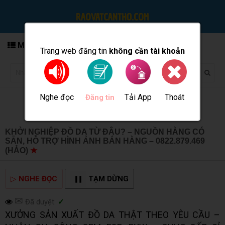
MENU
Trang web đăng tin
không cần tài khoản
Nghe đọc
Tải App
Thoát
Đăng tin
KHỞI NGHIỆP ĐỒ DA TỪ ĐÂU? – NGUỒN HÀNG CÓ
SẴN, HỖ TRỢ HÌNH ẢNH BÁN HÀNG – 0822.879.469
(HẢO)
★
MUA BÁN TẠI CẦN THƠ INFO
▷
NGHE ĐỌC
TẠM DỪNG
✉
Đã duyệt:
✓
XƯỞNG SẢN XUẤT ĐỒ DA THẬT THEO YÊU CẦU –