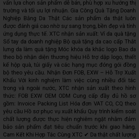
vấn lựa chọn sản phẩm dễ bán, phù hợp xu hướng thị
trường và tối ưu lợi nhuận. Gia Công Quà Tặng Doanh
Nghiệp Bằng Da Thật Các sản phẩm da thật luôn
được đánh giá cao nhờ sự sang trọng, bền đẹp và tính
ứng dụng thực tế. XTC nhận sản xuất: Ví da quà tặng
Sổ tay da doanh nghiệp Bộ quà tặng da cao cấp Thắt
lưng da làm quà tặng Móc khóa da khắc logo Bao da
theo bộ nhận diện thương hiệu Hỗ trợ dập logo, thiết
kế hộp quà, túi giấy và các hạng mục đóng gói đồng
bộ theo yêu cầu. Nhận Đơn FOB, EXW – Hỗ Trợ Xuất
Khẩu Với kinh nghiệm làm việc cùng nhiều đối tác
trong và ngoài nước, XTC nhận sản xuất theo hình
thức: FOB EXW OEM ODM Cung cấp đầy đủ hồ sơ
gồm: Invoice Packing List Hóa đơn VAT CO, CQ theo
yêu cầu Hồ sơ phục vụ xuất khẩu Quy trình kiểm soát
chất lượng được thực hiện nghiêm ngặt nhằm đảm
bảo sản phẩm đạt tiêu chuẩn trước khi giao hàng.
Cam Kết Khi Hợp Tác Cùng XTC ✔ Da thật chất lượng