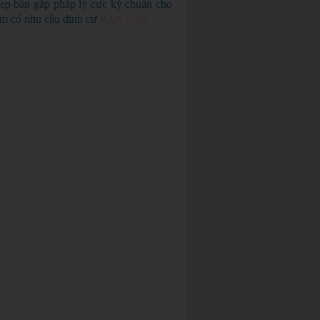
ẹp bán gấp pháp lý cực kỳ chuẩn cho
em có nhu cầu định cư
BÁN GẤP