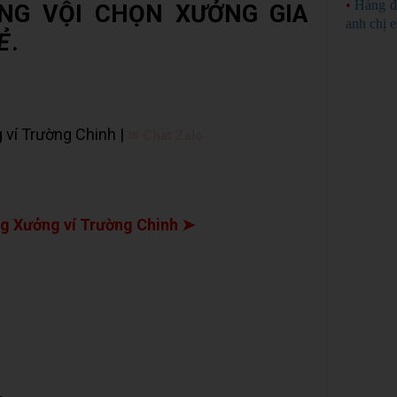
•
Hàng đ
NG VỘI CHỌN XƯỞNG GIA
anh chị 
Ẻ
.
 ví Trường Chinh |
✉ Chat Zalo
g Xưởng ví Trường Chinh ➤