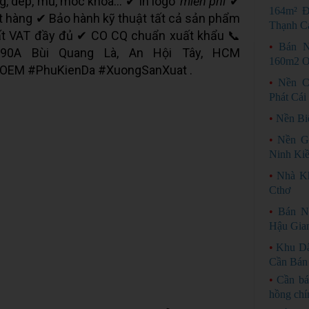
ng, dép, mũ, móc khóa... ✔ In logo
miễn phí
✔
164m² Đ
đặt hàng ✔ Bảo hành kỹ thuật tất cả sản phẩm
Thạnh C
ất VAT đầy đủ ✔ CO CQ chuẩn xuất khẩu 📞
•
Bán N
 90A Bùi Quang Là, An Hội Tây, HCM
160m2 O
#OEM #PhuKienDa #XuongSanXuat .
•
Nền C
Phát Cái
•
Nền Bi
•
Nền G
Ninh Ki
•
Nhà Kh
Cthơ
•
Bán N
Hậu Gia
•
Khu D
Cần Bán
•
Cần bá
hồng chí