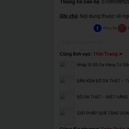
Thông tin liên hệ
: 070859892
Ghi chú
: Nội dung thuộc về n
Chia Sẻ
Cùng lĩnh vực:
Thời Trang ➤
Nhập Sỉ Đồ Da Hàng Có Sẵ
BÁN KÈM ĐỒ DA THẬT – T
ĐỒ DA THẬT – MẶT HÀNG 
GIẢI PHÁP QUÀ TẶNG DOA
Cùng địa phương:
Toàn Quốc 