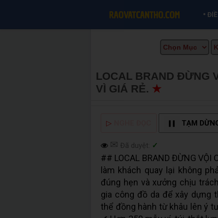
•
ĐI
LOCAL BRAND ĐỪNG V
VÌ GIÁ RẺ.
★
MUA BÁN 
▷
NGHE ĐỌC
TẠM DỪN
✉
Đã duyệt:
✓
## LOCAL BRAND ĐỪNG VỘI 
làm khách quay lại không ph
đúng hẹn và xưởng chịu trách
gia công đồ da để xây dựng t
thể đồng hành từ khâu lên ý t