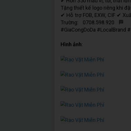
✔ Hơn 350 mẫu ví, túi, thắt lư
Tặng thiết kế logo riêng khi 
✔ Hỗ trợ FOB, EXW, CIF ✔ Xu
Trường: 0708.598.920 🏁
#GiaCongDoDa #LocalBrand 
Hình ảnh
: