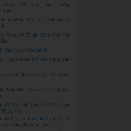
. Nguyễn Thị Trâm Thuộc Thường
ái Răng
ền 6mx50m Mặt Tiền Đất Sét Có
dt
ặp Hẻm Kỹ Thuật Hông Khu Vạn
 Tắc
ệt Thự 2 Mặt Tiền Giá Rẻ
óc Đẹp Giá Rẻ Kế Bên Trung Tâm
ều
o Giá Rẻ Như Nền Mặt Tiền Ql61c
ền Mặt Tiền Lớn Tại Tp Ngã Bảy,
ng
ân Cư Tân Phú Thạnh Mới Em Đang
 Nhiều Nền
n đất đẹp giá rẻ gần chợ Cái Tắc, sổ
nh quy sang tên trong ngày
GIÁ RẺ