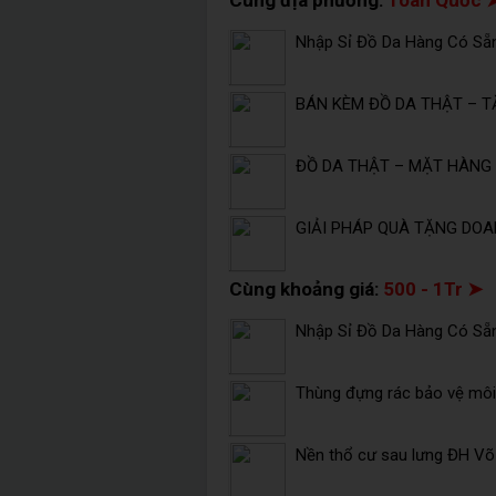
Nhập Sỉ Đồ Da Hàng Có Sẵ
BÁN KÈM ĐỒ DA THẬT – T
ĐỒ DA THẬT – MẶT HÀNG 
GIẢI PHÁP QUÀ TẶNG DOA
Cùng khoảng giá:
500 - 1Tr ➤
Nhập Sỉ Đồ Da Hàng Có Sẵ
Thùng đựng rác bảo vệ môi 
Nền thổ cư sau lưng ĐH V