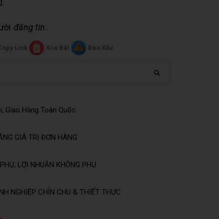
0.
gười
đăng tin
.
Copy Link
Xóa Bài
Báo Xấu
n, Giao Hàng Toàn Quốc
ĂNG GIÁ TRỊ ĐƠN HÀNG
PHỤ, LỢI NHUẬN KHÔNG PHỤ
NH NGHIỆP CHỈN CHU & THIẾT THỰC
➤