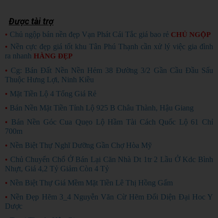
Được tài trợ
•
Chủ ngộp bán nền đẹp Vạn Phát Cái Tắc giá bao rẻ
CHỦ NGỘP
•
Nền cực đẹp giá tốt khu Tân Phú Thạnh cần xử lý việc gia đình
ra nhanh
HÀNG ĐẸP
•
Cg: Bán Đất Nền Nền Hẻm 38 Đường 3/2 Gần Cầu Đầu Sấu
Thuộc Hưng Lợi, Ninh Kiều
•
Mặt Tiền Lộ 4 Tổng Giá Rẻ
•
Bán Nền Mặt Tiền Tỉnh Lộ 925 B Châu Thành, Hậu Giang
•
Bán Nền Góc Cua Quẹo Lộ Hầm Tài Cách Quốc Lộ 61 Chỉ
700m
•
Nền Biệt Thự Nghĩ Dưỡng Gần Chợ Hòa Mỹ
•
Chủ Chuyển Chổ Ở Bán Lại Căn Nhà Dt 1tr 2 Lầu Ở Kdc Bình
Nhựt, Giá 4,2 Tỷ Giảm Còn 4 Tỷ
•
Nền Biệt Thự Giá Mềm Mặt Tiền Lê Thị Hồng Gấm
•
Nền Đẹp Hẽm 3_4 Nguyễn Văn Cừ Hẽm Đối Diện Đại Hoc Y
Dược