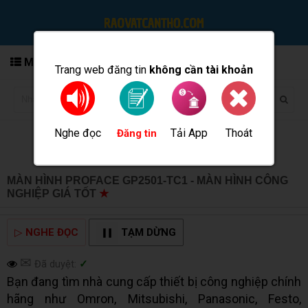
MENU
Trang web đăng tin
không cần tài khoản
Nghe đọc
Tải App
Thoát
Đăng tin
MÀN HÌNH PROFACE GP2501-TC1 - MÀN HÌNH CÔNG
NGHIỆP GIÁ TỐT
★
MUA BÁN TẠI CẦN THƠ INFO
▷
NGHE ĐỌC
TẠM DỪNG
✉
Đã duyệt:
✓
Bạn đang tìm nhà cung cấp thiết bị công nghiệp chính
hãng như Omron, Mitsubishi, Panasonic, Festo,