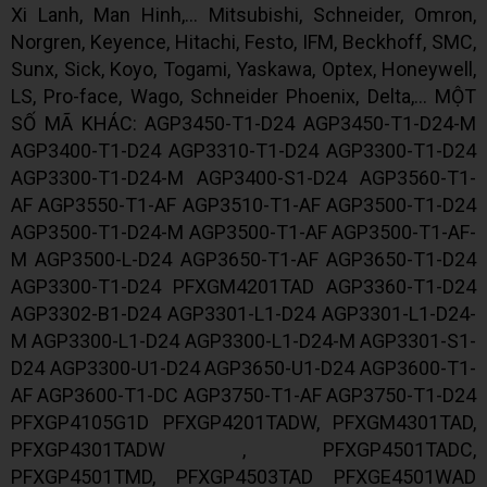
Xi Lanh, Man Hinh,... Mitsubishi, Schneider, Omron,
Norgren, Keyence, Hitachi, Festo, IFM, Beckhoff, SMC,
Sunx, Sick, Koyo, Togami, Yaskawa, Optex, Honeywell,
LS, Pro-face, Wago, Schneider Phoenix, Delta,... MỘT
SỐ MÃ KHÁC: AGP3450-T1-D24 AGP3450-T1-D24-M
AGP3400-T1-D24 AGP3310-T1-D24 AGP3300-T1-D24
AGP3300-T1-D24-M AGP3400-S1-D24 AGP3560-T1-
AF AGP3550-T1-AF AGP3510-T1-AF AGP3500-T1-D24
AGP3500-T1-D24-M AGP3500-T1-AF AGP3500-T1-AF-
M AGP3500-L-D24 AGP3650-T1-AF AGP3650-T1-D24
AGP3300-T1-D24 PFXGM4201TAD AGP3360-T1-D24
AGP3302-B1-D24 AGP3301-L1-D24 AGP3301-L1-D24-
M AGP3300-L1-D24 AGP3300-L1-D24-M AGP3301-S1-
D24 AGP3300-U1-D24 AGP3650-U1-D24 AGP3600-T1-
AF AGP3600-T1-DC AGP3750-T1-AF AGP3750-T1-D24
PFXGP4105G1D PFXGP4201TADW, PFXGM4301TAD,
PFXGP4301TADW , PFXGP4501TADC,
PFXGP4501TMD, PFXGP4503TAD PFXGE4501WAD