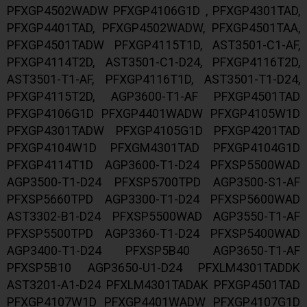
PFXGP4502WADW PFXGP4106G1D , PFXGP4301TAD,
PFXGP4401TAD, PFXGP4502WADW, PFXGP4501TAA,
PFXGP4501TADW PFXGP4115T1D, AST3501-C1-AF,
PFXGP4114T2D, AST3501-C1-D24, PFXGP4116T2D,
AST3501-T1-AF, PFXGP4116T1D, AST3501-T1-D24,
PFXGP4115T2D, AGP3600-T1-AF PFXGP4501TAD
PFXGP4106G1D PFXGP4401WADW PFXGP4105W1D
PFXGP4301TADW PFXGP4105G1D PFXGP4201TAD
PFXGP4104W1D PFXGM4301TAD PFXGP4104G1D
PFXGP4114T1D AGP3600-T1-D24 PFXSP5500WAD
AGP3500-T1-D24 PFXSP5700TPD AGP3500-S1-AF
PFXSP5660TPD AGP3300-T1-D24 PFXSP5600WAD
AST3302-B1-D24 PFXSP5500WAD AGP3550-T1-AF
PFXSP5500TPD AGP3360-T1-D24 PFXSP5400WAD
AGP3400-T1-D24 PFXSP5B40 AGP3650-T1-AF
PFXSP5B10 AGP3650-U1-D24 PFXLM4301TADDK
AST3201-A1-D24 PFXLM4301TADAK PFXGP4501TAD
PFXGP4107W1D PFXGP4401WADW PFXGP4107G1D