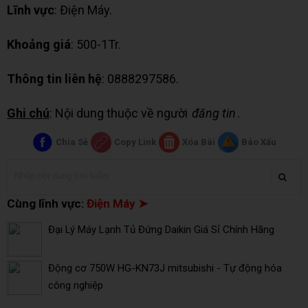
Lĩnh vực
: Điện Máy.
Khoảng giá
: 500-1Tr.
Thông tin liên hệ
: 0888297586.
Ghi chú
: Nội dung thuộc về người
đăng tin
.
Chia Sẻ
Copy Link
Xóa Bài
Báo Xấu
Cùng lĩnh vực:
Điện Máy ➤
Đại Lý Máy Lạnh Tủ Đứng Daikin Giá Sỉ Chính Hãng
Động cơ 750W HG-KN73J mitsubishi - Tự động hóa
công nghiệp