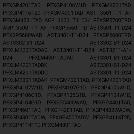
PFXGP4201TAD PFXGP4106W1D PFXGM4201TAD
PFXGP4116T2D PFXGM4301TAD AST 3501 T1 AF
PFXGM4201TAD AGP 3600 T1 D24 PFXSP5700TPD
AGP 3500 T1 AF PFXSP5660TPD AST3501-T1-D24
PFXSP5600WAD AST3401-T1-D24 PFXSP5600TPD
AST3302-B1-D24 AST3302-B1-D24
PFXLM4201TADAC AST3401-T1-D24 AST3211-A1-
D24 PFXLM4301TADAC AST3301-B1-D24
PFXLM4201TADDK AST3301-S1-D24
PFXLM4201TADDC AST3301-T1-D24
PFXLM2301TADAK PFXGM4301TAD, PFXGM4201TAD
PFXGP4107W1D, PFXGP4107G1D, PFXGP4106W1D,
PFXGP4106G1D, PFXGP4105G1D, PFXGP4104W1D,
PFXGP4104G1D PFXSP5400WAD, PFXGP4401TAD,
PFXGP4601TAD, PFXGP4201TAD, PFXGP4402WADW,
PFXGP4301TADW, PFXGP450TADW, PFXGP4114T2D,
PFXGP4114T1D PFXGM4301TAD.