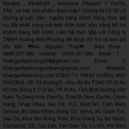
Norgen , Beckhoff , Keyence ,Pepperl + Fuchs,
IFM,...và các sản phẩm theo máy? Chúng tôi có tất cả
những gì bạn cần - nguồn hàng chính hãng, mức giá
ưu đãi nhất cùng với tinh thần luôn sẵn sàng hỗ trợ
khách hàng hết mình. Liên hệ trực tiếp với Công ty
TNHH Hoàng Anh Phương để được hỗ trợ và báo giá
chi tiết. ☘️Ms. Nguyễn Thuý☘️ : Điện thoại :
0888.297.586 Hotline: 0906.367.585 Email 1 :
hoanganhphuong008@gmail.com Email 2:
hoanganhphuongvietnam@gmail.com Website:
hoanganhphuong.com CÔNG TY TNHH HOÀNG ANH
PHƯƠNG -VP: 23 Đường D - Khu đô thị TTHC TP Dĩ An,
KP. Nhị Đồng 2, P. Dĩ An, TP. Dĩ An, Tỉnh Bình Dương, Việt
Nam Tu Dong Hoa, DienTu, Thiet Bi Dien, Gia Re, Chinh
Hang, Nhap Khau, Gia Tot, PLC, BienTan, Cam Bien,
Sensor, Bo Dieu Khien, Dong Co, Servo, Bo Giam Toc,
Dau Do, Khoi Mo Rong, Role, Khoi Dong Tu, Bo Mach,
Contactor, CB, Cau Dao, Van Dien Tu, Co Khi, Khi Nen,