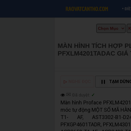
•
ĐI
MÀN HÌNH TÍCH HỢP 
PFXLM4201TADAC GIÁ
INFO
▷
NGHE ĐỌC
TẠM DỪN
✉
Đã duyệt:
✓
Màn hình Proface PFXLM4201
móc tự động MỘT SỐ MÃ HÀ
T1- AF, AST3302-B1-D24
PFXGP4601TADR, PFXLM4301T