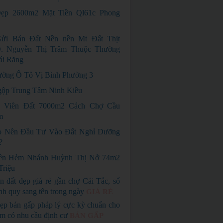
ẹp 2600m2 Mặt Tiền Ql61c Phong
ửi Bán Đất Nền nền Mt Đất Thịt
. Nguyễn Thị Trâm Thuộc Thường
ái Răng
ờng Ô Tô Vị Bình Phường 3
ộp Trung Tâm Ninh Kiều
 Viên Đất 7000m2 Cách Chợ Cầu
m
o Nên Đầu Tư Vào Đất Nghỉ Dưỡng
?
ền Hẻm Nhánh Huỳnh Thị Nở 74m2
Triệu
n đất đẹp giá rẻ gần chợ Cái Tắc, sổ
nh quy sang tên trong ngày
GIÁ RẺ
ẹp bán gấp pháp lý cực kỳ chuẩn cho
em có nhu cầu định cư
BÁN GẤP