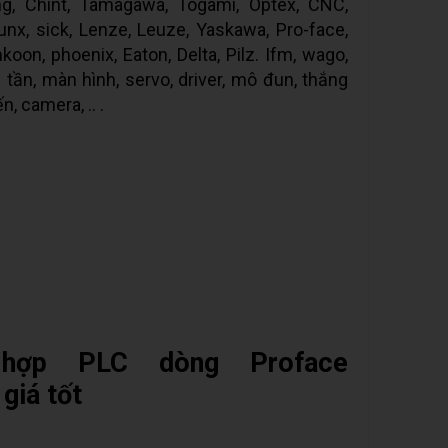
ng, Chint, Tamagawa, Togami, Optex, CNC,
unx, sick, Lenze, Leuze, Yaskawa, Pro-face,
oon, phoenix, Eaton, Delta, Pilz. Ifm, wago,
 tần, màn hình, servo, driver, mô đun, thắng
n, camera, .. .
 hợp PLC dòng Proface
iá tốt