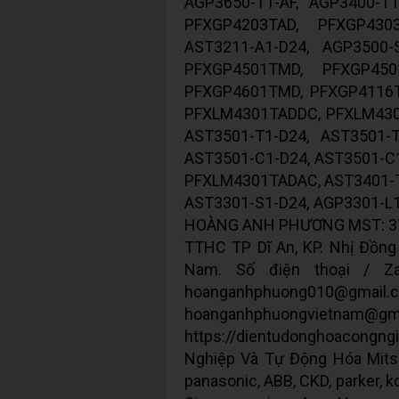
AGP3650-T1-AF, AGP3400-T
PFXGP4203TAD, PFXGP4303
AST3211-A1-D24, AGP3500-
PFXGP4501TMD, PFXGP450
PFXGP4601TMD, PFXGP4116T
PFXLM4301TADDC, PFXLM430
AST3501-T1-D24, AST3501-T
AST3501-C1-D24, AST3501-C
PFXLM4301TADAC, AST3401-T1
AST3301-S1-D24, AGP3301-L
HOÀNG ANH PHƯƠNG MST: 3702
TTHC TP Dĩ An, KP. Nhị Đồng 2
Nam. Số điện thoại / Z
hoanganhphuong
hoanganhphuongvie
https://dientudonghoacongng
Nghiệp Và Tự Động Hóa Mitsub
panasonic, ABB, CKD, parker, ko