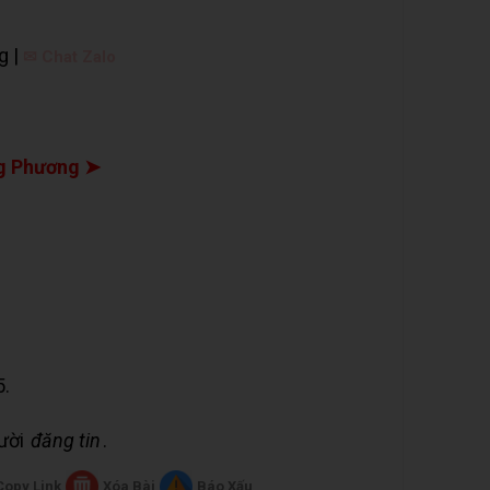
g |
✉ Chat Zalo
g Phương ➤
5.
gười
đăng tin
.
Copy Link
Xóa Bài
Báo Xấu