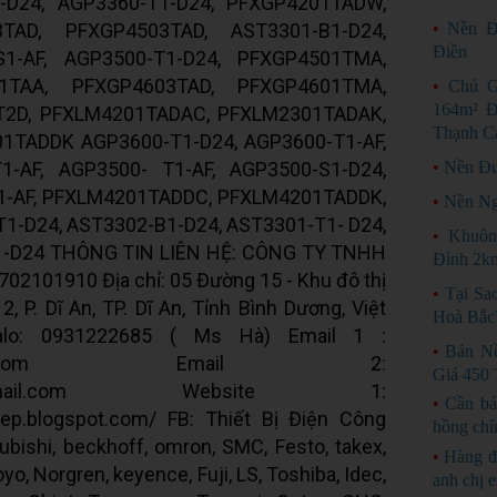
1-D24, AGP3360-T1-D24, PFXGP4201TADW,
TAD, PFXGP4503TAD, AST3301-B1-D24,
•
Nền Đ
Điền
S1-AF, AGP3500-T1-D24, PFXGP4501TMA,
1TAA, PFXGP4603TAD, PFXGP4601TMA,
•
Chủ G
164m² Đ
2D, PFXLM4201TADAC, PFXLM2301TADAK,
Thạnh C
1TADDK AGP3600-T1-D24, AGP3600-T1-AF,
1-AF, AGP3500- T1-AF, AGP3500-S1-D24,
•
Nền Đư
1-AF, PFXLM4201TADDC, PFXLM4201TADDK,
•
Nền Ng
-D24, AST3302-B1-D24, AST3301-T1- D24,
•
Khuôn
1-D24 THÔNG TIN LIÊN HỆ: CÔNG TY TNHH
Đình 2k
101910 Địa chỉ: 05 Đường 15 - Khu đô thị
•
Tại Sa
, P. Dĩ An, TP. Dĩ An, Tỉnh Bình Dương, Việt
Hoà Bắc
alo: 0931222685 ( Ms Hà) Email 1 :
•
Bán N
010@gmail.com Email 2:
Giá 450 
tnam@gmail.com Website 1:
•
Cần bá
iep.blogspot.com/ FB: Thiết Bị Điện Công
hồng chí
ishi, beckhoff, omron, SMC, Festo, takex,
•
Hàng đ
yo, Norgren, keyence, Fuji, LS, Toshiba, Idec,
anh chị 