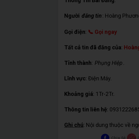
Thông Tin Bài Đăng
:
Người
đăng tin
: Hoàng Phươn
Gọi điện
:
📞 Gọi ngay
Tất cả tin đã đăng của
:
Hoàn
Tỉnh thành
:
Phụng Hiệp
.
Lĩnh vực
: Điện Máy.
Khoảng giá
: 1Tr-2Tr.
Thông tin liên hệ
: 093122268
Ghi chú
: Nội dung thuộc về n
Chia Sẻ