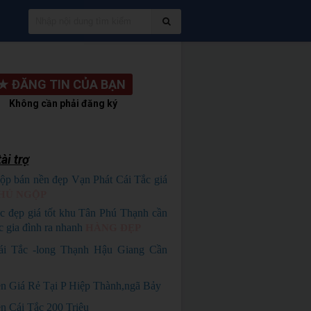
★
ĐĂNG TIN CỦA BẠN
Không cần phải đăng ký
ài trợ
ộp bán nền đẹp Vạn Phát Cái Tắc giá
HỦ NGỘP
c đẹp giá tốt khu Tân Phú Thạnh cần
c gia đình ra nhanh
HÀNG ĐẸP
ái Tắc -long Thạnh Hậu Giang Cần
n Giá Rẻ Tại P Hiệp Thành,ngã Bảy
n Cái Tắc 200 Triệu