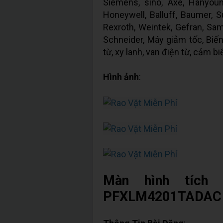
Siemens, sino, Axe, Hanyou
Honeywell, Balluff, Baumer, S
Rexroth, Weintek, Gefran, Samk
Schneider, Máy giảm tốc, Biến
từ, xy lanh, van điện từ, cảm biế
Hình ảnh
:
Màn hình tích
PFXLM4201TADAC g