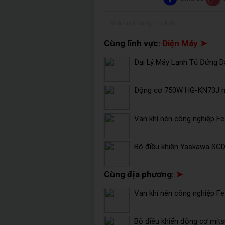
Cùng lĩnh vực:
Điện Máy ➤
Đại Lý Máy Lạnh Tủ Đứng Da
Động cơ 750W HG-KN73J mi
Van khí nén công nghiệp F
Bộ điều khiển Yaskawa SG
Cùng địa phương:
➤
Van khí nén công nghiệp F
Bộ điều khiển động cơ mits