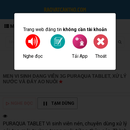
MENU
Trang web đăng tin
không cần tài khoản
Nghe đọc
Tải App
Thoát
Đăng tin
MEN VI SINH DẠNG VIÊN 3G PURAQUA TABLET, XỬ LÝ
NƯỚC VÀ ĐÁY AO NUÔI
★
MUA BÁN TẠI CẦN THƠ
INFO
▷
NGHE ĐỌC
TẠM DỪNG
PURAQUA TABLET Vi sinh viên nén, chuyên dùng xử lý