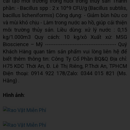
cải tạo môi trường trong nuôi trồng thủy sản Thành
phần: - Bacillus spp : 2 x 10^9 CFU/g (Bacillus subtilis,
bacillus licheniformis) Công dụng: - Giảm bùn hữu cơ
và mùi khó chịu - Làm trong nước ao hồ, giúp cải thiện
môi trường thủy sản. Liều dùng: xử lý nước : 0,15
kg/1.000m3 Quy cách: 10 kg/xô Xuất xứ: MSG
Bioscience – Mỹ ----------------------------------------- Quý
Khách Hàng quan tâm sản phẩm vui lòng liên hệ để
biết thêm thông tin: Công Ty Cổ Phần BQ&Q Địa chỉ:
H75 KDC Thới An, Đ. Lê Thị Riêng, P.Thới An, TPHCM
Điện thoại: 0914 922 178/Zalo: 0344 015 821 (Ms.
Hằng) .
Hình ảnh
: