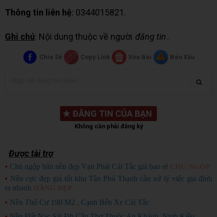
Thông tin liên hệ
: 0344015821.
Ghi chú
: Nội dung thuộc về người
đăng tin
.
Chia Sẻ
Copy Link
Xóa Bài
Báo Xấu
★
ĐĂNG TIN CỦA BẠN
Không cần phải đăng ký
Được tài trợ
•
Chủ ngộp bán nền đẹp Vạn Phát Cái Tắc giá bao rẻ
CHỦ NGỘP
•
Nền cực đẹp giá tốt khu Tân Phú Thạnh cần xử lý việc gia đình
ra nhanh
HÀNG ĐẸP
•
Nền Thổ Cư 190 M2 . Cạnh Bến Xe Cái Tắc
•
Nền Đất Nạc Sát Đh Cần Thơ Thuộc An Khánh, Ninh Kiều