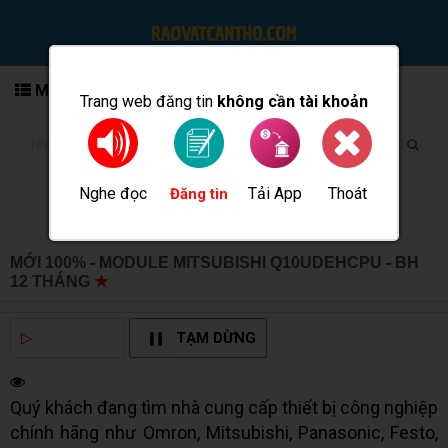
MENU
Trang web đăng tin
không cần tài khoản
Nghe đọc
Tải App
Thoát
Đăng tin
MỚI 100% - MODULE MITSUBISHI Q10UDEHCPU - BH
12 THÁNG
★
MUA BÁN TẠI CẦN THƠ INFO
▷
NGHE ĐỌC
TẠM DỪNG
Quý khách đang tìm nhà cung cấp thiết bị công nghiệp
chính hãng như Omron, Mitsubishi, Panasonic, Festo,