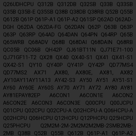
Q26UDHCPU Q312B Q312DB Q32SB Q33B Q33SB
Q35B Q35B-E Q35SB Q38B Q38DB Q38RB Q52B Q55B
Q612B Q61P Q61P-A1 Q61P-A2 Q61SP Q62AD Q62AD-
DGH Q62DA Q62DA-FG Q62DAN Q62P Q63B Q63P
Q63P Q63RP Q64AD Q64DAN Q64PN Q64RP Q65B
Q65WRB Q68ADV Q68B Q68DAI Q68DAIN Q68RB
QC05B QC06B QH42P QJ61BT11N QJ71E71-100
QJ71GF11-T2 QX28 QX40 QX40-S1 QX41 QX41-S1
QX42-S1 QY10 QY40P QY41P QY42P QD77MS4
QD77MS2 AX71 ,AX80, AX80E, AX81, AX82
,AY10AY11AY11A13 AY42-S3 AY50 AY51 AY51-S1
AY60 AY60E AY60S AY70 AY71 AY72 AY80 AY81
AY81EPAY82EP A6CON1 A6CON1E A6CON2
A6CON2E A6CON3 A6CON3E Q00CPU Q00JCPU
Q01CPU Q02CPU Q02CPU-A Q02HCPU-A Q06HCPU-A
Q02HCPU Q06HCPU Q12HCPU Q12PHCPU Q25HCPU
Q25PHCPU Q2M2M-2M-2M2M2M2MB-2SMB2MB-
2MB Q38B Q52B Q55B Q612B Q61P-A1 Q61P-A2