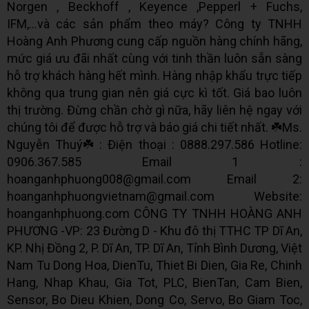
Norgen , Beckhoff , Keyence ,Pepperl + Fuchs,
IFM,...và các sản phẩm theo máy? Công ty TNHH
Hoàng Anh Phương cung cấp nguồn hàng chính hãng,
mức giá ưu đãi nhất cùng với tinh thần luôn sẵn sàng
hỗ trợ khách hàng hết mình. Hàng nhập khẩu trực tiếp
không qua trung gian nên giá cực kì tốt. Giá bao luôn
thị trường. Đừng chần chờ gì nữa, hãy liên hệ ngay với
chúng tôi để được hỗ trợ và báo giá chi tiết nhất. ☘️Ms.
Nguyễn Thuý☘️ : Điện thoại : 0888.297.586 Hotline:
0906.367.585 Email 1 :
hoanganhphuong008@gmail.com Email 2:
hoanganhphuongvietnam@gmail.com Website:
hoanganhphuong.com CÔNG TY TNHH HOÀNG ANH
PHƯƠNG -VP: 23 Đường D - Khu đô thị TTHC TP Dĩ An,
KP. Nhị Đồng 2, P. Dĩ An, TP. Dĩ An, Tỉnh Bình Dương, Việt
Nam Tu Dong Hoa, DienTu, Thiet Bi Dien, Gia Re, Chinh
Hang, Nhap Khau, Gia Tot, PLC, BienTan, Cam Bien,
Sensor, Bo Dieu Khien, Dong Co, Servo, Bo Giam Toc,