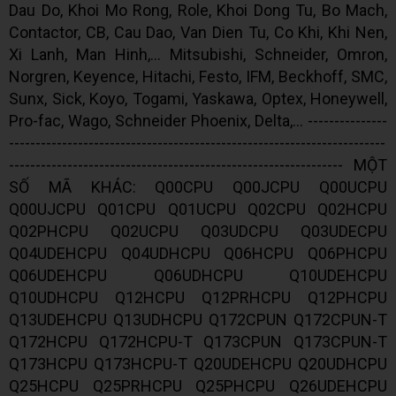
Dau Do, Khoi Mo Rong, Role, Khoi Dong Tu, Bo Mach,
Contactor, CB, Cau Dao, Van Dien Tu, Co Khi, Khi Nen,
Xi Lanh, Man Hinh,... Mitsubishi, Schneider, Omron,
Norgren, Keyence, Hitachi, Festo, IFM, Beckhoff, SMC,
Sunx, Sick, Koyo, Togami, Yaskawa, Optex, Honeywell,
Pro-fac, Wago, Schneider Phoenix, Delta,... ---------------
-----------------------------------------------------------------------
--------------------------------------------------------------- MỘT
SỐ MÃ KHÁC: Q00CPU Q00JCPU Q00UCPU
Q00UJCPU Q01CPU Q01UCPU Q02CPU Q02HCPU
Q02PHCPU Q02UCPU Q03UDCPU Q03UDECPU
Q04UDEHCPU Q04UDHCPU Q06HCPU Q06PHCPU
Q06UDEHCPU Q06UDHCPU Q10UDEHCPU
Q10UDHCPU Q12HCPU Q12PRHCPU Q12PHCPU
Q13UDEHCPU Q13UDHCPU Q172CPUN Q172CPUN-T
Q172HCPU Q172HCPU-T Q173CPUN Q173CPUN-T
Q173HCPU Q173HCPU-T Q20UDEHCPU Q20UDHCPU
Q25HCPU Q25PRHCPU Q25PHCPU Q26UDEHCPU