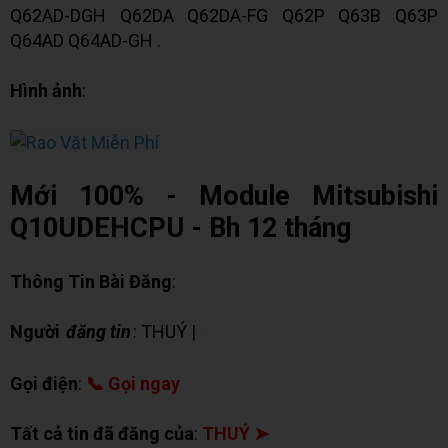
Q62AD-DGH Q62DA Q62DA-FG Q62P Q63B Q63P
Q64AD Q64AD-GH .
Hình ảnh
:
Mới 100% - Module Mitsubishi
Q10UDEHCPU - Bh 12 tháng
Thông Tin Bài Đăng
:
Người
đăng tin
: THUÝ |
✉ Chat Zalo
Gọi điện
:
📞 Gọi ngay
Tất cả tin đã đăng của
:
THUÝ ➤