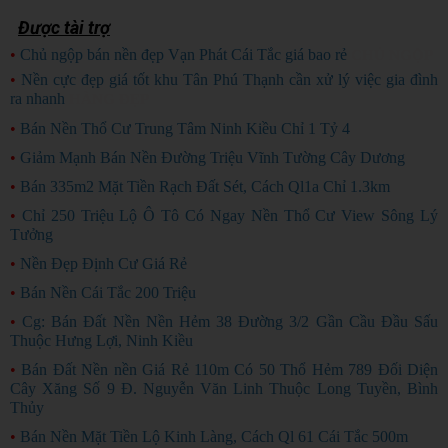
Được tài trợ
•
Chủ ngộp bán nền đẹp Vạn Phát Cái Tắc giá bao rẻ
CHỦ NGỘP
•
Nền cực đẹp giá tốt khu Tân Phú Thạnh cần xử lý việc gia đình
ra nhanh
HÀNG ĐẸP
•
Bán Nền Thổ Cư Trung Tâm Ninh Kiều Chỉ 1 Tỷ 4
•
Giảm Mạnh Bán Nền Đường Triệu Vĩnh Tường Cây Dương
•
Bán 335m2 Mặt Tiền Rạch Đất Sét, Cách Ql1a Chỉ 1.3km
•
Chỉ 250 Triệu Lộ Ô Tô Có Ngay Nền Thổ Cư View Sông Lý
Tưởng
•
Nền Đẹp Định Cư Giá Rẻ
•
Bán Nền Cái Tắc 200 Triệu
•
Cg: Bán Đất Nền Nền Hẻm 38 Đường 3/2 Gần Cầu Đầu Sấu
Thuộc Hưng Lợi, Ninh Kiều
•
Bán Đất Nền nền Giá Rẻ 110m Có 50 Thổ Hẻm 789 Đối Diện
Cây Xăng Số 9 Đ. Nguyễn Văn Linh Thuộc Long Tuyền, Bình
Thủy
•
Bán Nền Mặt Tiền Lộ Kinh Làng, Cách Ql 61 Cái Tắc 500m