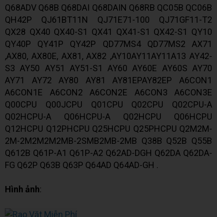
Q68ADV Q68B Q68DAI Q68DAIN Q68RB QC05B QC06B
QH42P QJ61BT11N QJ71E71-100 QJ71GF11-T2
QX28 QX40 QX40-S1 QX41 QX41-S1 QX42-S1 QY10
QY40P QY41P QY42P QD77MS4 QD77MS2 AX71
,AX80, AX80E, AX81, AX82 ,AY10AY11AY11A13 AY42-
S3 AY50 AY51 AY51-S1 AY60 AY60E AY60S AY70
AY71 AY72 AY80 AY81 AY81EPAY82EP A6CON1
A6CON1E A6CON2 A6CON2E A6CON3 A6CON3E
Q00CPU Q00JCPU Q01CPU Q02CPU Q02CPU-A
Q02HCPU-A Q06HCPU-A Q02HCPU Q06HCPU
Q12HCPU Q12PHCPU Q25HCPU Q25PHCPU Q2M2M-
2M-2M2M2M2MB-2SMB2MB-2MB Q38B Q52B Q55B
Q612B Q61P-A1 Q61P-A2 Q62AD-DGH Q62DA Q62DA-
FG Q62P Q63B Q63P Q64AD Q64AD-GH .
Hình ảnh
: