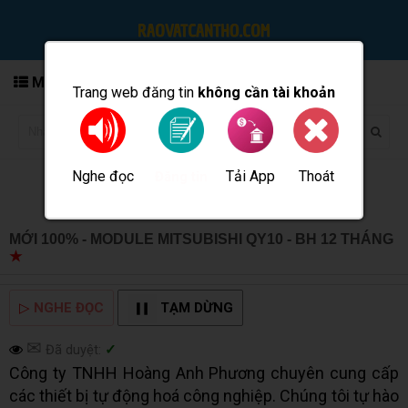
MENU
Trang web đăng tin
không cần tài khoản
Nghe đọc
Tải App
Thoát
Đăng tin
MỚI 100% - MODULE MITSUBISHI QY10 - BH 12 THÁNG
★
MUA BÁN TẠI CẦN THƠ INFO
▷
NGHE ĐỌC
TẠM DỪNG
✉
Đã duyệt:
✓
Công ty TNHH Hoàng Anh Phương chuyên cung cấp
các thiết bị tự động hoá công nghiệp. Chúng tôi tự hào