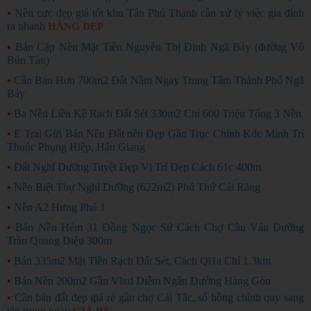
•
Nền cực đẹp giá tốt khu Tân Phú Thạnh cần xử lý việc gia đình
ra nhanh
HÀNG ĐẸP
•
Bán Cặp Nền Mặt Tiền Nguyễn Thị Định Ngã Bảy (đường Vô
Bún Tàu)
•
Cần Bán Hơn 700m2 Đất Nằm Ngay Trung Tâm Thành Phố Ngã
Bảy
•
Ba Nền Liền Kề Rach Đất Sét 330m2 Chỉ 600 Triệu Tổng 3 Nền
•
E Trai Gửi Bán Nền Đất nền Đẹp Gần Trục Chính Kdc Minh Trí
Thuộc Phụng Hiệp, Hậu Giang
•
Đất Nghĩ Dưỡng Tuyệt Đẹp Vị Trí Đẹp Cách 61c 400m
•
Nền Biệt Thự Nghĩ Dưỡng (622m2) Phú Thứ Cái Răng
•
Nền A2 Hưng Phú 1
•
Bán Nền Hẻm 31 Đồng Ngọc Sứ Cách Chợ Cầu Ván Đường
Trần Quang Diệu 300m
•
Bán 335m2 Mặt Tiền Rạch Đất Sét, Cách Ql1a Chỉ 1.3km
•
Bán Nền 200m2 Gần Vlxd Diễm Ngân Đường Hàng Gòn
•
Cần bán đất đẹp giá rẻ gần chợ Cái Tắc, sổ hồng chính quy sang
tên trong ngày