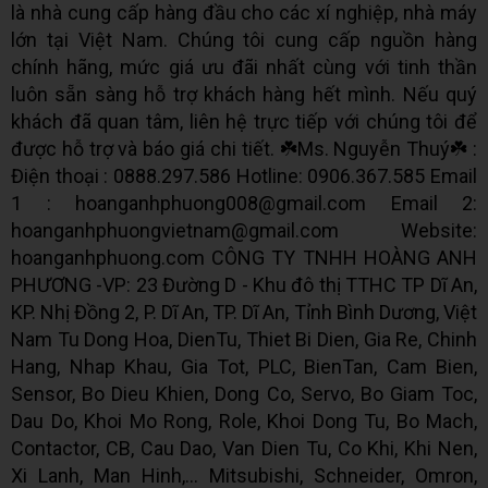
là nhà cung cấp hàng đầu cho các xí nghiệp, nhà máy
lớn tại Việt Nam. Chúng tôi cung cấp nguồn hàng
chính hãng, mức giá ưu đãi nhất cùng với tinh thần
luôn sẵn sàng hỗ trợ khách hàng hết mình. Nếu quý
khách đã quan tâm, liên hệ trực tiếp với chúng tôi để
được hỗ trợ và báo giá chi tiết. ☘️Ms. Nguyễn Thuý☘️ :
Điện thoại : 0888.297.586 Hotline: 0906.367.585 Email
1 : hoanganhphuong008@gmail.com Email 2:
hoanganhphuongvietnam@gmail.com Website:
hoanganhphuong.com CÔNG TY TNHH HOÀNG ANH
PHƯƠNG -VP: 23 Đường D - Khu đô thị TTHC TP Dĩ An,
KP. Nhị Đồng 2, P. Dĩ An, TP. Dĩ An, Tỉnh Bình Dương, Việt
Nam Tu Dong Hoa, DienTu, Thiet Bi Dien, Gia Re, Chinh
Hang, Nhap Khau, Gia Tot, PLC, BienTan, Cam Bien,
Sensor, Bo Dieu Khien, Dong Co, Servo, Bo Giam Toc,
Dau Do, Khoi Mo Rong, Role, Khoi Dong Tu, Bo Mach,
Contactor, CB, Cau Dao, Van Dien Tu, Co Khi, Khi Nen,
Xi Lanh, Man Hinh,... Mitsubishi, Schneider, Omron,