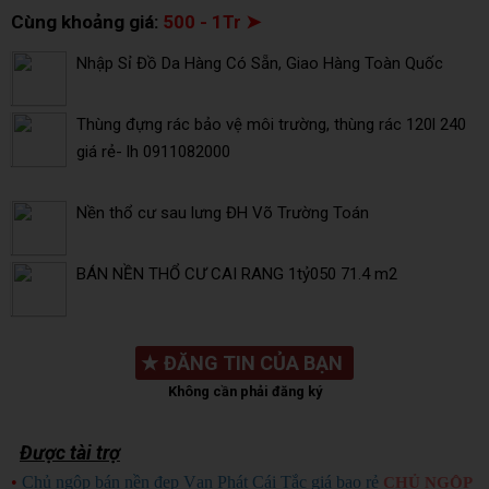
Cùng khoảng giá:
500 - 1Tr ➤
Nhập Sỉ Đồ Da Hàng Có Sẵn, Giao Hàng Toàn Quốc
Thùng đựng rác bảo vệ môi trường, thùng rác 120l 240
giá rẻ- lh 0911082000
Nền thổ cư sau lưng ĐH Võ Trường Toán
BÁN NỀN THỔ CƯ CAI RANG 1tỷ050 71.4 m2
★
ĐĂNG TIN CỦA BẠN
Không cần phải đăng ký
Được tài trợ
•
Chủ ngộp bán nền đẹp Vạn Phát Cái Tắc giá bao rẻ
CHỦ NGỘP