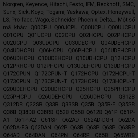
Norgren, Keyence, Hitachi, Festo, IFM, Beckhoff, SMC,
Sunx, Sick, Koyo, Togami, Yaskawa, Optex, Honeywell,
LS, Pro-face, Wago, Schneider Phoenix, Delta,... Một số
mã khác: Q00CPU Q00JCPU Q00UCPU Q00UJCPU
Q01CPU Q01UCPU Q02CPU Q02HCPU Q02PHCPU
Q02UCPU Q03UDCPU Q03UDECPU Q04UDEHCPU
Q04UDHCPU Q06HCPU Q06PHCPU Q06UDEHCPU
Q06UDHCPU Q10UDEHCPU Q10UDHCPU Q12HCPU
Q12PRHCPU Q12PHCPU Q13UDEHCPU Q13UDHCPU
Q172CPUN Q172CPUN-T Q172HCPU Q172HCPU-T
Q173CPUN Q173CPUN-T Q173HCPU Q173HCPU-T
Q20UDEHCPU Q20UDHCPU Q25HCPU Q25PRHCPU
Q25PHCPU Q26UDEHCPU Q26UDHCPU Q312B
Q312DB Q32SB Q33B Q33SB Q35B Q35B-E Q35SB
Q38B Q38DB Q38RB Q52B Q55B Q612B Q61P Q61P-
A1 Q61P-A2 Q61SP Q62AD Q62AD-DGH Q62DA
Q62DA-FG Q62DAN Q62P Q63B Q63P Q63P Q63RP
Q64AD Q64DAN Q64PN Q64RP Q65B Q65WRB