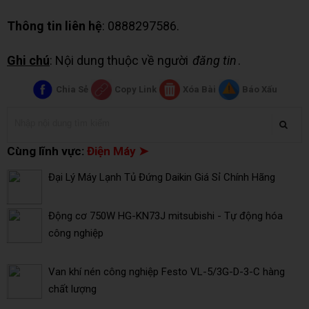
Thông tin liên hệ
: 0888297586.
Ghi chú
: Nội dung thuộc về người
đăng tin
.
Chia Sẻ
Copy Link
Xóa Bài
Báo Xấu
Cùng lĩnh vực:
Điện Máy ➤
Đại Lý Máy Lạnh Tủ Đứng Daikin Giá Sỉ Chính Hãng
Động cơ 750W HG-KN73J mitsubishi - Tự động hóa
công nghiệp
Van khí nén công nghiệp Festo VL-5/3G-D-3-C hàng
chất lượng