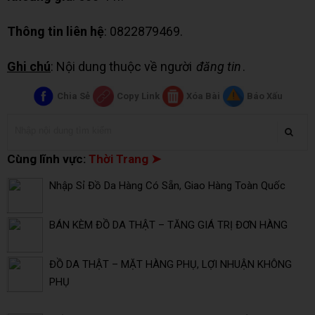
Thông tin liên hệ
: 0822879469.
Ghi chú
: Nội dung thuộc về người
đăng tin
.
Chia Sẻ
Copy Link
Xóa Bài
Báo Xấu
Cùng lĩnh vực:
Thời Trang ➤
Nhập Sỉ Đồ Da Hàng Có Sẵn, Giao Hàng Toàn Quốc
BÁN KÈM ĐỒ DA THẬT – TĂNG GIÁ TRỊ ĐƠN HÀNG
ĐỒ DA THẬT – MẶT HÀNG PHỤ, LỢI NHUẬN KHÔNG
PHỤ