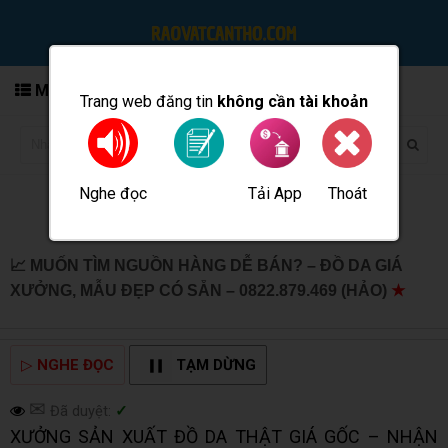
MENU
Trang web đăng tin
không cần tài khoản
Nghe đọc
Tải App
Thoát
Đăng tin
📈 MUỐN TÌM NGUỒN HÀNG DỄ BÁN? – ĐỒ DA GIÁ
XƯỞNG, MẪU ĐẸP CÓ SẴN – 0822.879.469 (HẢO)
★
MUA BÁN TẠI CẦN THƠ INFO
▷
NGHE ĐỌC
TẠM DỪNG
✉
Đã duyệt:
✓
XƯỞNG SẢN XUẤT ĐỒ DA THẬT GIÁ GỐC – NHẬN