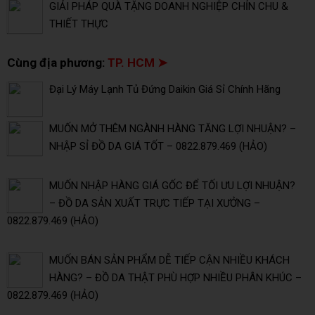
GIẢI PHÁP QUÀ TẶNG DOANH NGHIỆP CHỈN CHU &
THIẾT THỰC
Cùng địa phương:
TP. HCM ➤
Đại Lý Máy Lạnh Tủ Đứng Daikin Giá Sỉ Chính Hãng
MUỐN MỞ THÊM NGÀNH HÀNG TĂNG LỢI NHUẬN? –
NHẬP SỈ ĐỒ DA GIÁ TỐT – 0822.879.469 (HẢO)
MUỐN NHẬP HÀNG GIÁ GỐC ĐỂ TỐI ƯU LỢI NHUẬN?
– ĐỒ DA SẢN XUẤT TRỰC TIẾP TẠI XƯỞNG –
0822.879.469 (HẢO)
MUỐN BÁN SẢN PHẨM DỄ TIẾP CẬN NHIỀU KHÁCH
HÀNG? – ĐỒ DA THẬT PHÙ HỢP NHIỀU PHÂN KHÚC –
0822.879.469 (HẢO)