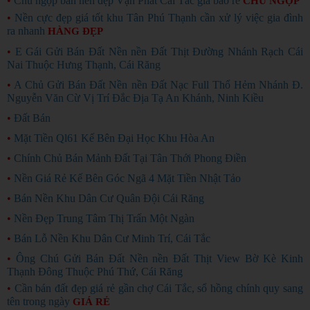
•
Chủ ngộp bán nền đẹp Vạn Phát Cái Tắc giá bao rẻ
CHỦ NGỘP
•
Nền cực đẹp giá tốt khu Tân Phú Thạnh cần xử lý việc gia đình
ra nhanh
HÀNG ĐẸP
•
E Gái Gửi Bán Đất Nền nền Đất Thịt Đường Nhánh Rạch Cái
Nai Thuộc Hưng Thạnh, Cái Răng
•
A Chủ Gửi Bán Đất Nền nền Đất Nạc Full Thổ Hẻm Nhánh Đ.
Nguyễn Văn Cừ Vị Trí Đắc Địa Tạ An Khánh, Ninh Kiều
•
Đất Bán
•
Mặt Tiền Ql61 Kế Bên Đại Học Khu Hòa An
•
Chính Chủ Bán Mảnh Đất Tại Tân Thới Phong Điền
•
Nền Giá Rẻ Kế Bên Góc Ngã 4 Mặt Tiền Nhật Tảo
•
Bán Nền Khu Dân Cư Quân Đội Cái Răng
•
Nền Đẹp Trung Tâm Thị Trấn Một Ngàn
•
Bán Lỗ Nền Khu Dân Cư Minh Trí, Cái Tắc
•
Ông Chú Gửi Bán Đất Nền nền Đất Thịt View Bờ Kè Kinh
Thạnh Đông Thuộc Phú Thứ, Cái Răng
•
Cần bán đất đẹp giá rẻ gần chợ Cái Tắc, sổ hồng chính quy sang
tên trong ngày
GIÁ RẺ