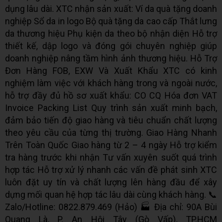
dụng lâu dài. XTC nhận sản xuất: Ví da quà tặng doanh
nghiệp Sổ da in logo Bộ quà tặng da cao cấp Thắt lưng
da thương hiệu Phụ kiện da theo bộ nhận diện Hỗ trợ
thiết kế, dập logo và đóng gói chuyên nghiệp giúp
doanh nghiệp nâng tầm hình ảnh thương hiệu. Hỗ Trợ
Đơn Hàng FOB, EXW Và Xuất Khẩu XTC có kinh
nghiệm làm việc với khách hàng trong và ngoài nước,
hỗ trợ đầy đủ hồ sơ xuất khẩu: CO CQ Hóa đơn VAT
Invoice Packing List Quy trình sản xuất minh bạch,
đảm bảo tiến độ giao hàng và tiêu chuẩn chất lượng
theo yêu cầu của từng thị trường. Giao Hàng Nhanh
Trên Toàn Quốc Giao hàng từ 2 – 4 ngày Hỗ trợ kiểm
tra hàng trước khi nhận Tư vấn xuyên suốt quá trình
hợp tác Hỗ trợ xử lý nhanh các vấn đề phát sinh XTC
luôn đặt uy tín và chất lượng lên hàng đầu để xây
dựng mối quan hệ hợp tác lâu dài cùng khách hàng. 📞
Zalo/Hotline: 0822.879.469 (Hảo) 🏭 Địa chỉ: 90A Bùi
Quang Là, P. An Hội Tây (Gò Vấp), TP.HCM