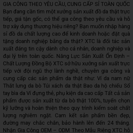
GIA CÔNG THEO YÊU CẦU, CUNG CẤP SỈ TOÀN QUỐC
Bạn đang cần tìm một xưởng sản xuất đồ da thật trực
tiếp, giá tận gốc, có thể gia công theo yêu cầu và hỗ
trợ xây dựng thương hiệu riêng? Bạn muốn nhập hàng
sỉ đồ da chất lượng cao để kinh doanh hoặc đặt quà
tặng doanh nghiệp bằng da thật? XTC là đối tác sản
xuất đáng tin cậy dành cho cá nhân, doanh nghiệp và
đại lý trên toàn quốc. Năng Lực Sản Xuất Ổn Định –
Chất Lượng Đồng Bộ XTC sở hữu xưởng sản xuất trực
tiếp với đội ngũ thợ lành nghề, chuyên gia công và
cung cấp các sản phẩm da thật như: Ví da nam nữ
Thắt lưng da bò Túi xách da thật Bao da hộ chiếu Sổ
tay bìa da Ví đựng thẻ, phụ kiện da cao cấp Tất cả sản
phẩm được sản xuất từ da bò thật 100%, tuyển chọn
kỹ lưỡng và hoàn thiện theo quy trình kiểm soát chất
lượng nghiêm ngặt. Cam kết sản phẩm bền đẹp,
đường may chắc chắn, bảo hành lên đến 24 tháng.
Nhận Gia Công OEM – ODM Theo Mẫu Riêng XTC hỗ