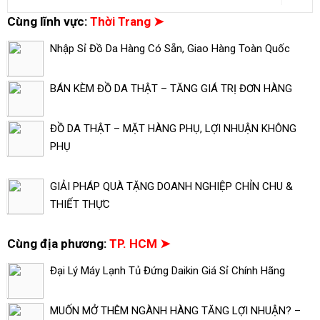
Cùng lĩnh vực:
Thời Trang ➤
Nhập Sỉ Đồ Da Hàng Có Sẵn, Giao Hàng Toàn Quốc
BÁN KÈM ĐỒ DA THẬT – TĂNG GIÁ TRỊ ĐƠN HÀNG
ĐỒ DA THẬT – MẶT HÀNG PHỤ, LỢI NHUẬN KHÔNG
PHỤ
GIẢI PHÁP QUÀ TẶNG DOANH NGHIỆP CHỈN CHU &
THIẾT THỰC
Cùng địa phương:
TP. HCM ➤
Đại Lý Máy Lạnh Tủ Đứng Daikin Giá Sỉ Chính Hãng
MUỐN MỞ THÊM NGÀNH HÀNG TĂNG LỢI NHUẬN? –