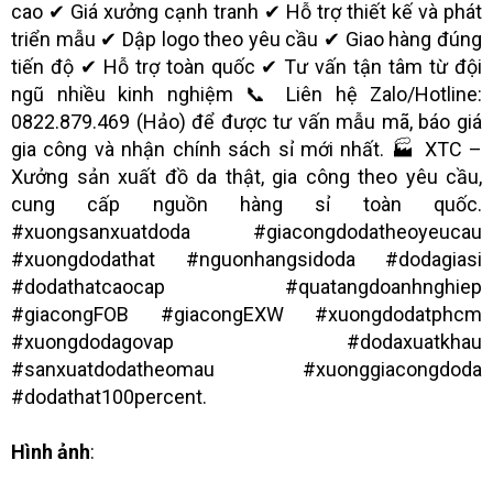
cao ✔ Giá xưởng cạnh tranh ✔ Hỗ trợ thiết kế và phát
triển mẫu ✔ Dập logo theo yêu cầu ✔ Giao hàng đúng
tiến độ ✔ Hỗ trợ toàn quốc ✔ Tư vấn tận tâm từ đội
ngũ nhiều kinh nghiệm 📞 Liên hệ Zalo/Hotline:
0822.879.469 (Hảo) để được tư vấn mẫu mã, báo giá
gia công và nhận chính sách sỉ mới nhất. 🏭 XTC –
Xưởng sản xuất đồ da thật, gia công theo yêu cầu,
cung cấp nguồn hàng sỉ toàn quốc.
#xuongsanxuatdoda #giacongdodatheoyeucau
#xuongdodathat #nguonhangsidoda #dodagiasi
#dodathatcaocap #quatangdoanhnghiep
#giacongFOB #giacongEXW #xuongdodatphcm
#xuongdodagovap #dodaxuatkhau
#sanxuatdodatheomau #xuonggiacongdoda
#dodathat100percent.
Hình ảnh
: