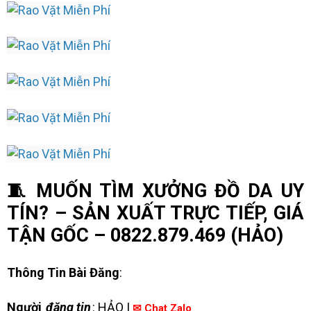
🧵 MUỐN TÌM XƯỞNG ĐỒ DA UY
TÍN? – SẢN XUẤT TRỰC TIẾP, GIÁ
TẬN GỐC – 0822.879.469 (HẢO)
Thông Tin Bài Đăng
:
Người
đăng tin
: HẢO |
✉ Chat Zalo