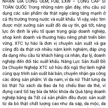
NHẬN GIA CÔNG OEM, FOB, EXW – CUNG CẤP SỈ
TOÀN QUỐC Trong những năm gần đây, nhu cầu sử
dụng các sản phẩm da thật ngày càng tăng mạnh ở
cả thị trường trong nước và xuất khẩu. Vì vậy, việc tìm
được một xưởng sản xuất đồ da uy tín, giá tốt, năng
lực ổn định là yếu tố quan trọng giúp doanh nghiệp,
shop kinh doanh và thương hiệu riêng phát triển bền
vững. XTC tự hào là đơn vị chuyên sản xuất và gia
công đồ da thật với nhiều năm kinh nghiệm, đáp ứng
đa dạng nhu cầu từ khách hàng cá nhân, đại lý, doanh
nghiệp đến đối tác xuất khẩu. Năng Lực Sản Xuất Đồ
Da Chuyên Nghiệp XTC sở hữu đội ngũ thợ lành nghề
cùng quy trình sản xuất bài bản, chuyên nhận gia công
các dòng sản phẩm: Ví da nam, ví da nữ Thắt lưng da
bò thật Túi xách da Bao da hộ chiếu Bao da thẻ, ví
đựng card Sổ tay bìa da Móc khóa da Quà tặng doanh
nghiệp bằng da Tất cả sản phẩm đều được sản xuất
từ da bò thật chất lượng cao như da sáp, da mộc, da