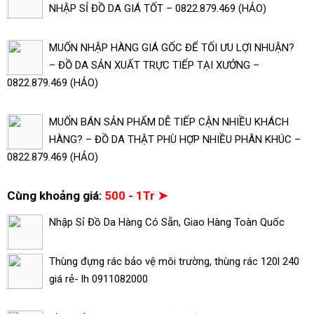
NHẬP SỈ ĐỒ DA GIÁ TỐT – 0822.879.469 (HẢO)
MUỐN NHẬP HÀNG GIÁ GỐC ĐỂ TỐI ƯU LỢI NHUẬN?
– ĐỒ DA SẢN XUẤT TRỰC TIẾP TẠI XƯỞNG –
0822.879.469 (HẢO)
MUỐN BÁN SẢN PHẨM DỄ TIẾP CẬN NHIỀU KHÁCH
HÀNG? – ĐỒ DA THẬT PHÙ HỢP NHIỀU PHÂN KHÚC –
0822.879.469 (HẢO)
Cùng khoảng giá:
500 - 1Tr ➤
Nhập Sỉ Đồ Da Hàng Có Sẵn, Giao Hàng Toàn Quốc
Thùng đựng rác bảo vệ môi trường, thùng rác 120l 240
giá rẻ- lh 0911082000