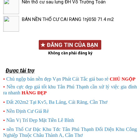
Nền thổ cư sau lưng ĐH Võ Trường Toán
BÁN NỀN THỔ CƯ CAI RANG 1tỷ050 71.4 m2
★
ĐĂNG TIN CỦA BẠN
Không cần phải đăng ký
Được tài trợ
•
Chủ ngộp bán nền đẹp Vạn Phát Cái Tắc giá bao rẻ
CHỦ NGỘP
•
Nền cực đẹp giá tốt khu Tân Phú Thạnh cần xử lý việc gia đình
ra nhanh
HÀNG ĐẸP
•
Đất 202m2 Tại Kv5, Ba Láng, Cái Răng, Cần Thơ
•
Nền Định Cư Giá Rẻ
•
Nần Vị Trí Đẹp Mặt Tiền Lê Bình
•
nền Thổ Cư Đặc Khu Tđc Tân Phú Thạnh Đối Diện Khu Công
Nghiệp Thuộc Châu Thành A, Cần Thơ