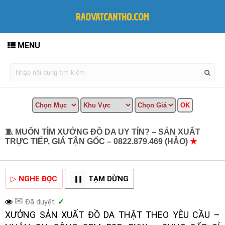
MENU
🧵 MUỐN TÌM XƯỞNG ĐỒ DA UY TÍN? – SẢN XUẤT
TRỰC TIẾP, GIÁ TẬN GỐC – 0822.879.469 (HẢO)
★
MUA
BÁN TẠI CẦN THƠ INFO
▷
NGHE ĐỌC
TẠM DỪNG
✉
Đã duyệt:
✓
XƯỞNG SẢN XUẤT ĐỒ DA THẬT THEO YÊU CẦU –