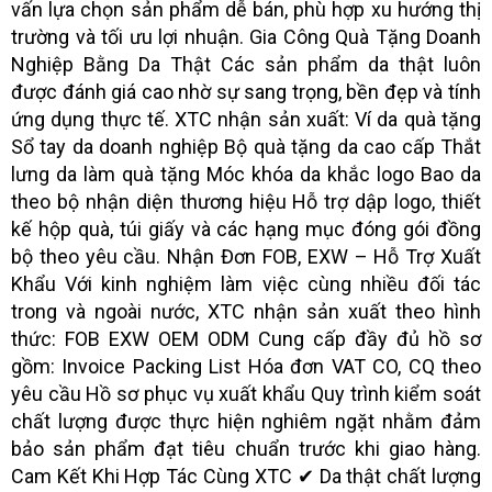
vấn lựa chọn sản phẩm dễ bán, phù hợp xu hướng thị
trường và tối ưu lợi nhuận. Gia Công Quà Tặng Doanh
Nghiệp Bằng Da Thật Các sản phẩm da thật luôn
được đánh giá cao nhờ sự sang trọng, bền đẹp và tính
ứng dụng thực tế. XTC nhận sản xuất: Ví da quà tặng
Sổ tay da doanh nghiệp Bộ quà tặng da cao cấp Thắt
lưng da làm quà tặng Móc khóa da khắc logo Bao da
theo bộ nhận diện thương hiệu Hỗ trợ dập logo, thiết
kế hộp quà, túi giấy và các hạng mục đóng gói đồng
bộ theo yêu cầu. Nhận Đơn FOB, EXW – Hỗ Trợ Xuất
Khẩu Với kinh nghiệm làm việc cùng nhiều đối tác
trong và ngoài nước, XTC nhận sản xuất theo hình
thức: FOB EXW OEM ODM Cung cấp đầy đủ hồ sơ
gồm: Invoice Packing List Hóa đơn VAT CO, CQ theo
yêu cầu Hồ sơ phục vụ xuất khẩu Quy trình kiểm soát
chất lượng được thực hiện nghiêm ngặt nhằm đảm
bảo sản phẩm đạt tiêu chuẩn trước khi giao hàng.
Cam Kết Khi Hợp Tác Cùng XTC ✔ Da thật chất lượng