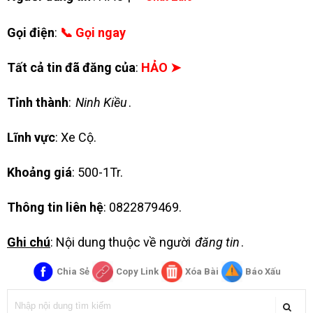
Gọi điện
:
📞 Gọi ngay
Tất cả tin đã đăng của
:
HẢO ➤
Tỉnh thành
:
Ninh Kiều
.
Lĩnh vực
: Xe Cộ.
Khoảng giá
: 500-1Tr.
Thông tin liên hệ
: 0822879469.
Ghi chú
: Nội dung thuộc về người
đăng tin
.
Chia Sẻ
Copy Link
Xóa Bài
Báo Xấu