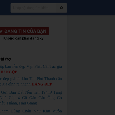
★
ĐĂNG TIN CỦA BẠN
Không cần phải đăng ký
ài trợ
ộp bán nền đẹp Vạn Phát Cái Tắc giá
HỦ NGỘP
c đẹp giá tốt khu Tân Phú Thạnh cần
c gia đình ra nhanh
HÀNG ĐẸP
 Gửi Bán Đất Nền nền 194m² Tặng
Nhà Cấp 4 Cũ Gần Cầu Ông Cò
hâu Thành, Hậu Giang
Chạm Dừng Chân Như Khu Vườn