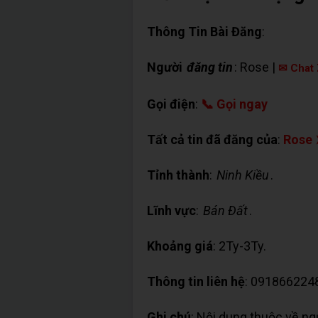
Thông Tin Bài Đăng
:
Người
đăng tin
: Rose |
✉ Chat 
Gọi điện
:
📞 Gọi ngay
Tất cả tin đã đăng của
:
Rose
Tỉnh thành
:
Ninh Kiều
.
Lĩnh vực
:
Bán Đất
.
Khoảng giá
: 2Ty-3Ty.
Thông tin liên hệ
: 091866224
Ghi chú
: Nội dung thuộc về n