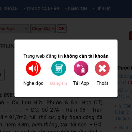
•
•
•
ỀU KHOẢN
TRANG CÁ NHÂN
ĐĂNG TIN
LIÊN HỆ
TRUNG TÂM NINH KIỀU
★
MUA
O
Trang web đăng tin
không cần tài khoản
Được t
G
•
Chủ ng
bao rẻ
C
Nghe đọc
Tải App
Thoát
Đăng tin
•
Nền cự
ố: 8989) $$$ NỀN
THỔ CƯ
- DT RỘNG - NẰM
xử lý việ
n - CV. Lưu Hữu Phước & Đại Học CT)
•
A Chủ
_______ + ĐC: Số 27A - Hẻm 98 - Trần
Kèm 2 
8 = 91,7m2, full
thổ cư
, giấy
hoàn công
đã
Thuộc C
m
, hẻm 3,8m,
hẻm thông
, taxi tới nền. + Giá:
•
Bám 
hẻm - quẹo trái - rồi quẹo phải tới nền liền!. +