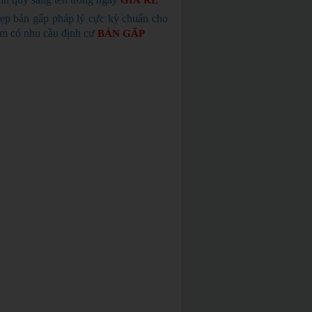
GIÁ RẺ
ẹp bán gấp pháp lý cực kỳ chuẩn cho
em có nhu cầu định cư
BÁN GẤP