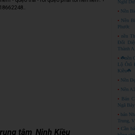
Nghĩ Dư
918662248..
•
Nền Bi
•
Nền Bi
Phước
•
nền T
Đối Di
Thành A
•
☘️nền 
Lộ Ôtô 
Kiều☘️
•
Nền Đẹ
•
Nền A2
•
Bán C
Ngã Bảy
•
bán Nh
Trung, V
•
Cần bá
trung tâm
Ninh Kiều
hồng chí