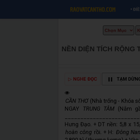
•
ĐI
NỀN DIỆN TÍCH RỘNG 
BÁN TẠI CẦN THƠ INF
▷
NGHE ĐỌC
TẠM DỪN
CẦN THƠ
(Nhà trống - Khóa s
NGAY
TRUNG TÂM
(Nằm gầ
_________________________
Hưng Đạo. + DT nền: 5,8 x 15,
hoàn công
rồi. + H:
Đông Na
2,890 tỷ (
thương lượng
) + Vào 