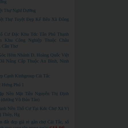
ỡng
ệt Thự Nghĩ Dưỡng
ệt Thự Tuyệt Đẹp Kế Bên Xã Đông
hổ Cư Đặc Khu Tđc Tân Phú Thạnh
ện Khu Công Nghiệp Thuộc Châu
, Cần Thơ
Góc Hẻm Nhánh Đ. Hoàng Quốc Việt
Đã Nâng Cấp Thuộc An Bình, Ninh
p Cạnh Kinhgroup Cái Tắc
 Hưng Phú 1
ặp Nền Mặt Tiền Nguyễn Thị Định
 (đường Vô Bún Tàu)
anh Nền Thổ Cư Tại Kdc Chợ Xã Vị
ị Thủy, Hg
n đất đẹp giá rẻ gần chợ Cái Tắc, sổ
nh quy sang tên trong ngày