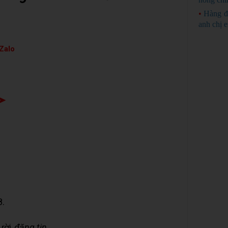
•
Hàng đ
anh chị 
Zalo
 ➤
8.
gười
đăng tin
.